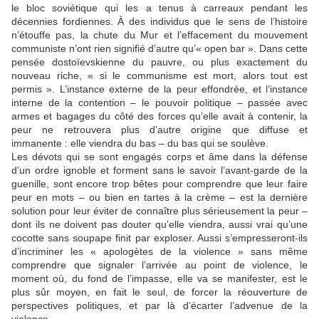
le bloc soviétique qui les a tenus à carreaux pendant les
décennies fordiennes. À des individus que le sens de l’histoire
n’étouffe pas, la chute du Mur et l’effacement du mouvement
communiste n’ont rien signifié d’autre qu’« open bar ». Dans cette
pensée dostoïevskienne du pauvre, ou plus exactement du
nouveau riche, « si le communisme est mort, alors tout est
permis ». L’instance externe de la peur effondrée, et l’instance
interne de la contention – le pouvoir politique – passée avec
armes et bagages du côté des forces qu’elle avait à contenir, la
peur ne retrouvera plus d’autre origine que diffuse et
immanente : elle viendra du bas – du bas qui se soulève.
Les dévots qui se sont engagés corps et âme dans la défense
d’un ordre ignoble et forment sans le savoir l’avant-garde de la
guenille, sont encore trop bêtes pour comprendre que leur faire
peur en mots – ou bien en tartes à la crème – est la dernière
solution pour leur éviter de connaître plus sérieusement la peur –
dont ils ne doivent pas douter qu’elle viendra, aussi vrai qu’une
cocotte sans soupape finit par exploser. Aussi s’empresseront-ils
d’incriminer les « apologètes de la violence » sans même
comprendre que signaler l’arrivée au point de violence, le
moment où, du fond de l’impasse, elle va se manifester, est le
plus sûr moyen, en fait le seul, de forcer la réouverture de
perspectives politiques, et par là d’écarter l’advenue de la
violence.