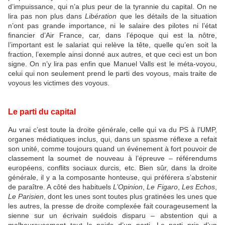
d’impuissance, qui n’a plus peur de la tyrannie du capital. On ne
lira pas non plus dans
Libération
que les détails de la situation
n’ont pas grande importance, ni le salaire des pilotes ni l’état
financier d’Air France, car, dans l’époque qui est la nôtre,
l’important est le salariat qui relève la tête, quelle qu’en soit la
fraction, l’exemple ainsi donné aux autres, et que ceci est un bon
signe. On n’y lira pas enfin que Manuel Valls est le méta-voyou,
celui qui non seulement prend le parti des voyous, mais traite de
voyous les victimes des voyous.
Le parti du capital
Au vrai c’est toute la droite générale, celle qui va du PS à l’UMP,
organes médiatiques inclus, qui, dans un spasme réflexe a refait
son unité, comme toujours quand un événement à fort pouvoir de
classement la soumet de nouveau à l’épreuve – référendums
européens, conflits sociaux durcis, etc. Bien sûr, dans la droite
générale, il y a la composante honteuse, qui préférera s’abstenir
de paraître. A côté des habituels
L’Opinion
,
Le Figaro
,
Les Echos
,
Le Parisien
, dont les unes sont toutes plus gratinées les unes que
les autres, la presse de droite complexée fait courageusement la
sienne sur un écrivain suédois disparu – abstention qui a