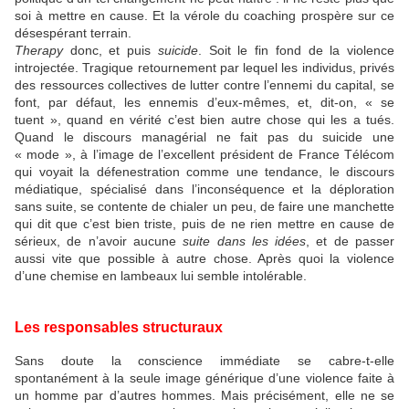
soi à mettre en cause. Et la vérole du coaching prospère sur ce
désespérant terrain.
Therapy
donc, et puis
suicide
. Soit le fin fond de la violence
introjectée. Tragique retournement par lequel les individus, privés
des ressources collectives de lutter contre l’ennemi du capital, se
font, par défaut, les ennemis d’eux-mêmes, et, dit-on, « se
tuent », quand en vérité c’est bien autre chose qui les a tués.
Quand le discours managérial ne fait pas du suicide une
« mode », à l’image de l’excellent président de France Télécom
qui voyait la défenestration comme une tendance, le discours
médiatique, spécialisé dans l’inconséquence et la déploration
sans suite, se contente de chialer un peu, de faire une manchette
qui dit que c’est bien triste, puis de ne rien mettre en cause de
sérieux, de n’avoir aucune
suite dans les idées
, et de passer
aussi vite que possible à autre chose. Après quoi la violence
d’une chemise en lambeaux lui semble intolérable.
Les responsables structuraux
Sans doute la conscience immédiate se cabre-t-elle
spontanément à la seule image générique d’une violence faite à
un homme par d’autres hommes. Mais précisément, elle ne se