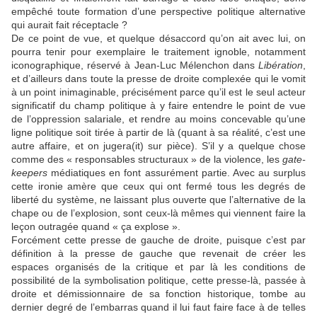
empêché toute formation d’une perspective politique alternative
qui aurait fait réceptacle ?
De ce point de vue, et quelque désaccord qu’on ait avec lui, on
pourra tenir pour exemplaire le traitement ignoble, notamment
iconographique, réservé à Jean-Luc Mélenchon dans
Libération
,
et d’ailleurs dans toute la presse de droite complexée qui le vomit
à un point inimaginable, précisément parce qu’il est le seul acteur
significatif du champ politique à y faire entendre le point de vue
de l’oppression salariale, et rendre au moins concevable qu’une
ligne politique soit tirée à partir de là (quant à sa réalité, c’est une
autre affaire, et on jugera(it) sur pièce). S’il y a quelque chose
comme des « responsables structuraux » de la violence, les
gate-
keepers
médiatiques en font assurément partie. Avec au surplus
cette ironie amère que ceux qui ont fermé tous les degrés de
liberté du système, ne laissant plus ouverte que l’alternative de la
chape ou de l’explosion, sont ceux-là mêmes qui viennent faire la
leçon outragée quand « ça explose ».
Forcément cette presse de gauche de droite, puisque c’est par
définition à la presse de gauche que revenait de créer les
espaces organisés de la critique et par là les conditions de
possibilité de la symbolisation politique, cette presse-là, passée à
droite et démissionnaire de sa fonction historique, tombe au
dernier degré de l’embarras quand il lui faut faire face à de telles