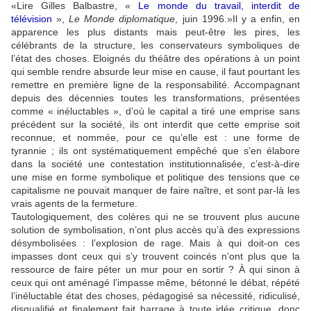
Lire Gilles Balbastre, «
Le monde du travail, interdit de
télévision
»,
Le Monde diplomatique
, juin 1996.
Il y a enfin, en
apparence les plus distants mais peut-être les pires, les
célébrants de la structure, les conservateurs symboliques de
l’état des choses. Eloignés du théâtre des opérations à un point
qui semble rendre absurde leur mise en cause, il faut pourtant les
remettre en première ligne de la responsabilité. Accompagnant
depuis des décennies toutes les transformations, présentées
comme « inéluctables », d’où le capital a tiré une emprise sans
précédent sur la société, ils ont interdit que cette emprise soit
reconnue, et nommée, pour ce qu’elle est : une forme de
tyrannie ; ils ont systématiquement empêché que s’en élabore
dans la société une contestation institutionnalisée, c’est-à-dire
une mise en forme symbolique et politique des tensions que ce
capitalisme ne pouvait manquer de faire naître, et sont par-là les
vrais agents de la fermeture.
Tautologiquement, des colères qui ne se trouvent plus aucune
solution de symbolisation, n’ont plus accès qu’à des expressions
désymbolisées : l’explosion de rage. Mais à qui doit-on ces
impasses dont ceux qui s’y trouvent coincés n’ont plus que la
ressource de faire péter un mur pour en sortir ? À qui sinon à
ceux qui ont aménagé l’impasse même, bétonné le débat, répété
l’inéluctable état des choses, pédagogisé sa nécessité, ridiculisé,
disqualifié et finalement fait barrage à toute idée critique, donc