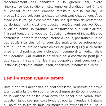
rassemblement des candidats à la guenille car, avéré
l’inexistence des solutions institutionnelles d’endiguement à froid
du capital et de son emprise totalitaire sur la société, la
probabilité des solutions à chaud va croissant chaque jour. À ce
stade d’ailleurs, ça n’est même plus une question de préférence
ou de jugement : c’est une question entièrement positive. Quoi
qu’on en pense, la tyrannie, la maltraitance que rien n’arrête,
finissent toujours, privées de régulation externe et incapables de
contenir leur propre tendance interne à l’abus, par franchir un de
ces seuils invisibles où la peur des maltraités se retourne en
fureur. Il ne faudra pas venir chialer ce jour-là qu’il y a du verre
brisé et « d’inadmissibles violences » comme dirait l’éditorialiste
de
Libération
. Car quand le couvercle de la cocotte ne peut plus
que sauter, il saute ! Et les vrais coupables sont ceux qui ont
installé la gazinière, monté le feu, et célébré la nouvelle cuisine.
Dernière station avant l’autoroute
Battue par trois décennies de néolibéralisme, la société en arrive
à un point à la fois de souffrance et d’impossibilité où la question
de la violence en politique va devoir se poser à nouveaux frais,
question tabouisée par excellence et pourtant rendue inévitable
au point de faillite de tous les médiateurs symboliques où nous