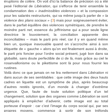
éruptions de colère. On voit d’ici la balance de précision où a été
pesé l’éditorial de
Libération
, qui s’efforce de tenir ensemble la
condamnation des
« inadmissibles violences »
et la compassion
pour les salariés restructurés, qui va même jusqu’à parler de
« la
violence des plans sociaux »
(
3
) mais pour soigneusement éviter,
dans le parfait équilibre des violences symétriques, de prendre le
moindre parti
net
, essence du joffrinisme qui a pour seule ligne
directrice le louvoiement, la conciliation apparente des
inconciliables – mais le parti pris réel, car il y en quand même
bien un, quoique inavouable quand on s’accroche ainsi à son
étiquette de « gauche » alors qu’on est finalement aussi à droite,
le parti pris foncier pour l’ordre social présent, jugé bon dans sa
globalité, sans doute perfectible de ci de là, mais grâce au ciel le
rosanvallonisme ou le pikettisme sont là pour nous fournir les
rustines.
Voilà donc ce que jamais on ne lira
nettement
dans
Libération
ni
dans aucun de ses semblables : que cette image des deux hauts
cadres en liquette est un symptôme de plus, après beaucoup
d’autres restés ignorés, d’un monde à changer d’extrême
urgence. Que, faute de toute solution politique d’un tel
changement, solution que des organes comme
Libération
se sont
appliqués à empêcher d’advenir, cette image est au total
porteuse d’espoir : car c’est l’image du corps social qui, par ses
propres moyens, commence à sortir de son tréfonds