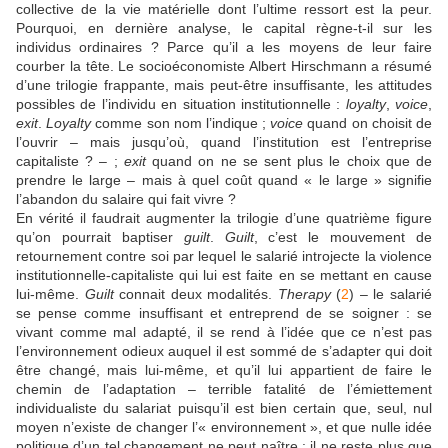
collective de la vie matérielle dont l’ultime ressort est la peur.
Pourquoi, en dernière analyse, le capital règne-t-il sur les
individus ordinaires ? Parce qu’il a les moyens de leur faire
courber la tête. Le socioéconomiste Albert Hirschmann a résumé
d’une trilogie frappante, mais peut-être insuffisante, les attitudes
possibles de l’individu en situation institutionnelle :
loyalty
,
voice
,
exit
.
Loyalty
comme son nom l’indique ;
voice
quand on choisit de
l’ouvrir – mais jusqu’où, quand l’institution est l’entreprise
capitaliste ? – ;
exit
quand on ne se sent plus le choix que de
prendre le large – mais à quel coût quand « le large » signifie
l’abandon du salaire qui fait vivre ?
En vérité il faudrait augmenter la trilogie d’une quatrième figure
qu’on pourrait baptiser
guilt
.
Guilt
, c’est le mouvement de
retournement contre soi par lequel le salarié introjecte la violence
institutionnelle-capitaliste qui lui est faite en se mettant en cause
lui-même.
Guilt
connait deux modalités.
Therapy
(
2
) – le salarié
se pense comme insuffisant et entreprend de se soigner : se
vivant comme mal adapté, il se rend à l’idée que ce n’est pas
l’environnement odieux auquel il est sommé de s’adapter qui doit
être changé, mais lui-même, et qu’il lui appartient de faire le
chemin de l’adaptation – terrible fatalité de l’émiettement
individualiste du salariat puisqu’il est bien certain que, seul, nul
moyen n’existe de changer l’« environnement », et que nulle idée
politique d’un tel changement ne peut naître : il ne reste plus que