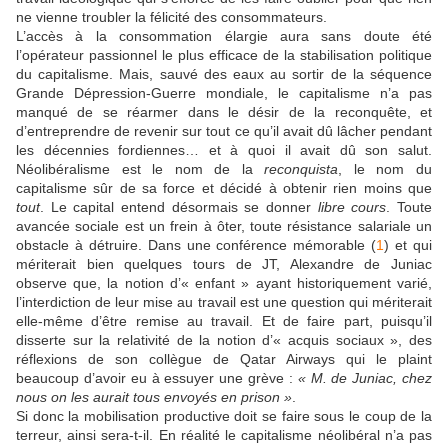
ne vienne troubler la félicité des consommateurs.
L’accès à la consommation élargie aura sans doute été
l’opérateur passionnel le plus efficace de la stabilisation politique
du capitalisme. Mais, sauvé des eaux au sortir de la séquence
Grande Dépression-Guerre mondiale, le capitalisme n’a pas
manqué de se réarmer dans le désir de la reconquête, et
d’entreprendre de revenir sur tout ce qu’il avait dû lâcher pendant
les décennies fordiennes… et à quoi il avait dû son salut.
Néolibéralisme est le nom de la
reconquista
, le nom du
capitalisme sûr de sa force et décidé à obtenir rien moins que
tout
. Le capital entend désormais se donner
libre cours
. Toute
avancée sociale est un frein à ôter, toute résistance salariale un
obstacle à détruire. Dans une conférence mémorable (
1
) et qui
mériterait bien quelques tours de JT, Alexandre de Juniac
observe que, la notion d’« enfant » ayant historiquement varié,
l’interdiction de leur mise au travail est une question qui mériterait
elle-même d’être remise au travail. Et de faire part, puisqu’il
disserte sur la relativité de la notion d’« acquis sociaux », des
réflexions de son collègue de Qatar Airways qui le plaint
beaucoup d’avoir eu à essuyer une grève :
« M. de Juniac, chez
nous on les aurait tous envoyés en prison »
.
Si donc la mobilisation productive doit se faire sous le coup de la
terreur, ainsi sera-t-il. En réalité le capitalisme néolibéral n’a pas