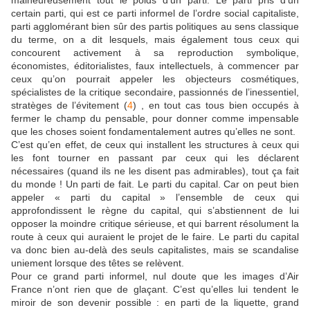
malheureusement tout le poids d’un parti. Le parti pris d’un
certain parti, qui est ce parti informel de l’ordre social capitaliste,
parti agglomérant bien sûr des partis politiques au sens classique
du terme, on a dit lesquels, mais également tous ceux qui
concourent activement à sa reproduction symbolique,
économistes, éditorialistes, faux intellectuels, à commencer par
ceux qu’on pourrait appeler les objecteurs cosmétiques,
spécialistes de la critique secondaire, passionnés de l’inessentiel,
stratèges de l’évitement (
4
) , en tout cas tous bien occupés à
fermer le champ du pensable, pour donner comme impensable
que les choses soient fondamentalement autres qu’elles ne sont.
C’est qu’en effet, de ceux qui installent les structures à ceux qui
les font tourner en passant par ceux qui les déclarent
nécessaires (quand ils ne les disent pas admirables), tout ça fait
du monde ! Un parti de fait. Le parti du capital. Car on peut bien
appeler « parti du capital » l’ensemble de ceux qui
approfondissent le règne du capital, qui s’abstiennent de lui
opposer la moindre critique sérieuse, et qui barrent résolument la
route à ceux qui auraient le projet de le faire. Le parti du capital
va donc bien au-delà des seuls capitalistes, mais se scandalise
uniement lorsque des têtes se relèvent.
Pour ce grand parti informel, nul doute que les images d’Air
France n’ont rien que de glaçant. C’est qu’elles lui tendent le
miroir de son devenir possible : en parti de la liquette, grand