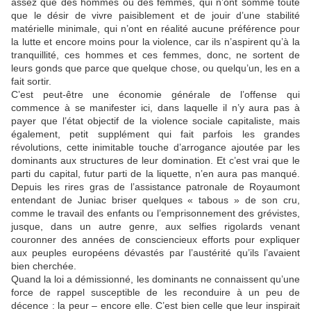
assez que des hommes ou des femmes, qui n’ont somme toute
que le désir de vivre paisiblement et de jouir d’une stabilité
matérielle minimale, qui n’ont en réalité aucune préférence pour
la lutte et encore moins pour la violence, car ils n’aspirent qu’à la
tranquillité, ces hommes et ces femmes, donc, ne sortent de
leurs gonds que parce que quelque chose, ou quelqu’un, les en a
fait sortir.
C’est peut-être une économie générale de l’offense qui
commence à se manifester ici, dans laquelle il n’y aura pas à
payer que l’état objectif de la violence sociale capitaliste, mais
également, petit supplément qui fait parfois les grandes
révolutions, cette inimitable touche d’arrogance ajoutée par les
dominants aux structures de leur domination. Et c’est vrai que le
parti du capital, futur parti de la liquette, n’en aura pas manqué.
Depuis les rires gras de l’assistance patronale de Royaumont
entendant de Juniac briser quelques « tabous » de son cru,
comme le travail des enfants ou l’emprisonnement des grévistes,
jusque, dans un autre genre, aux selfies rigolards venant
couronner des années de consciencieux efforts pour expliquer
aux peuples européens dévastés par l’austérité qu’ils l’avaient
bien cherchée.
Quand la loi a démissionné, les dominants ne connaissent qu’une
force de rappel susceptible de les reconduire à un peu de
décence : la peur – encore elle. C’est bien celle que leur inspirait