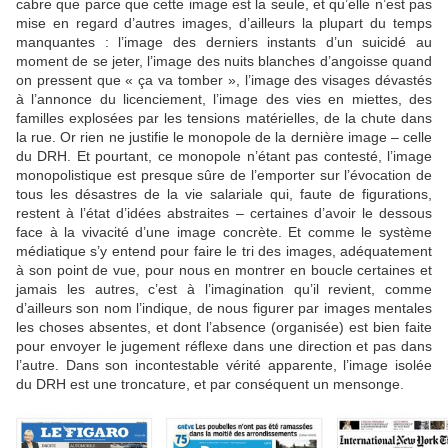
cabre que parce que cette image est la seule, et qu’elle n’est pas
mise en regard d’autres images, d’ailleurs la plupart du temps
manquantes : l’image des derniers instants d’un suicidé au
moment de se jeter, l’image des nuits blanches d’angoisse quand
on pressent que « ça va tomber », l’image des visages dévastés
à l’annonce du licenciement, l’image des vies en miettes, des
familles explosées par les tensions matérielles, de la chute dans
la rue. Or rien ne justifie le monopole de la dernière image – celle
du DRH. Et pourtant, ce monopole n’étant pas contesté, l’image
monopolistique est presque sûre de l’emporter sur l’évocation de
tous les désastres de la vie salariale qui, faute de figurations,
restent à l’état d’idées abstraites – certaines d’avoir le dessous
face à la vivacité d’une image concrète. Et comme le système
médiatique s’y entend pour faire le tri des images, adéquatement
à son point de vue, pour nous en montrer en boucle certaines et
jamais les autres, c’est à l’imagination qu’il revient, comme
d’ailleurs son nom l’indique, de nous figurer par images mentales
les choses absentes, et dont l’absence (organisée) est bien faite
pour envoyer le jugement réflexe dans une direction et pas dans
l’autre. Dans son incontestable vérité apparente, l’image isolée
du DRH est une troncature, et par conséquent un mensonge.