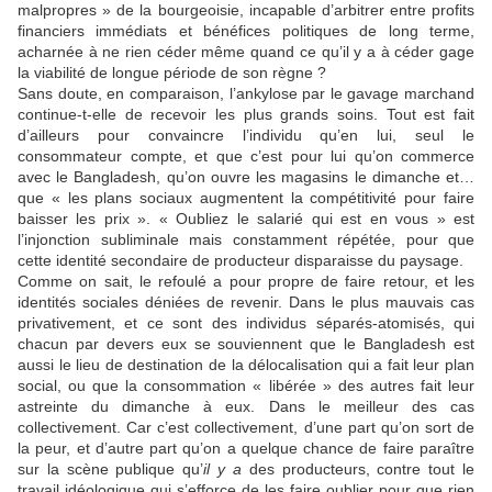
malpropres » de la bourgeoisie, incapable d’arbitrer entre profits
financiers immédiats et bénéfices politiques de long terme,
acharnée à ne rien céder même quand ce qu’il y a à céder gage
la viabilité de longue période de son règne ?
Sans doute, en comparaison, l’ankylose par le gavage marchand
continue-t-elle de recevoir les plus grands soins. Tout est fait
d’ailleurs pour convaincre l’individu qu’en lui, seul le
consommateur compte, et que c’est pour lui qu’on commerce
avec le Bangladesh, qu’on ouvre les magasins le dimanche et…
que « les plans sociaux augmentent la compétitivité pour faire
baisser les prix ». « Oubliez le salarié qui est en vous » est
l’injonction subliminale mais constamment répétée, pour que
cette identité secondaire de producteur disparaisse du paysage.
Comme on sait, le refoulé a pour propre de faire retour, et les
identités sociales déniées de revenir. Dans le plus mauvais cas
privativement, et ce sont des individus séparés-atomisés, qui
chacun par devers eux se souviennent que le Bangladesh est
aussi le lieu de destination de la délocalisation qui a fait leur plan
social, ou que la consommation « libérée » des autres fait leur
astreinte du dimanche à eux. Dans le meilleur des cas
collectivement. Car c’est collectivement, d’une part qu’on sort de
la peur, et d’autre part qu’on a quelque chance de faire paraître
sur la scène publique qu’
il y a
des producteurs, contre tout le
travail idéologique qui s’efforce de les faire oublier pour que rien