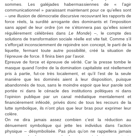
sommes. Les galéjades habermassiennes de « l’agir
communicationnel » paraissant maintenant pour ce qu’elles sont
– une illusion de démocratie discursive recouvrant les rapports de
force réels, la surdité arrogante des dominants et l’imposition
sans appel de leur ordre (on ne s’étonnera pas qu’elles soient
régulièrement célébrées dans
Le Monde
) –, le compte des
solutions de transformation sociale réelle est vite fait. Comme s’il
s’efforçait inconsciemment de rejoindre son concept, le parti de la
liquette, fermant toute autre possibilité, créé la situation de
l’épreuve de force. Il finira bien par l’avoir.
Epreuve de force et épreuve de vérité. Car la presse tombe le
masque quand l’ordre de la domination capitaliste est réellement
pris à partie, fut-ce très localement, et qu’il l’est de la seule
manière que les dominés aient à leur disposition, puisque
abandonnés de tous, sans le moindre espoir que leur parole soit
portée ni dans le cénacle des institutions politiques ni dans
l’opinion publique par un canal médiatique mentalement et
financièrement inféodé, privés donc de tous les recours de la
lutte symbolique, ils n’ont plus que leur bras pour exprimer leur
colère.
On ne dira jamais assez combien c’est la réduction au
dénuement symbolique qui jette les individus dans l’action
physique – désymbolisée. Pas plus qu’on ne rappellera jamais