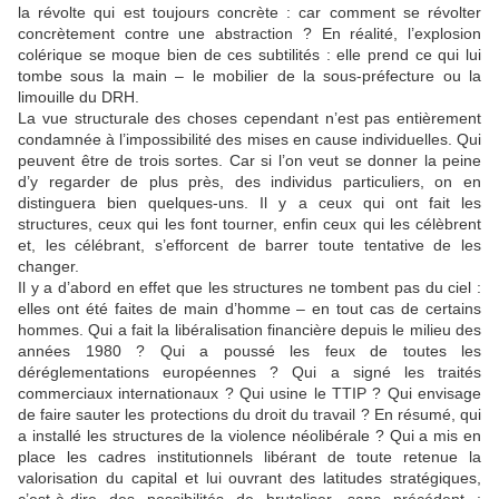
la révolte qui est toujours concrète : car comment se révolter
concrètement contre une abstraction ? En réalité, l’explosion
colérique se moque bien de ces subtilités : elle prend ce qui lui
tombe sous la main – le mobilier de la sous-préfecture ou la
limouille du DRH.
La vue structurale des choses cependant n’est pas entièrement
condamnée à l’impossibilité des mises en cause individuelles. Qui
peuvent être de trois sortes. Car si l’on veut se donner la peine
d’y regarder de plus près, des individus particuliers, on en
distinguera bien quelques-uns. Il y a ceux qui ont fait les
structures, ceux qui les font tourner, enfin ceux qui les célèbrent
et, les célébrant, s’efforcent de barrer toute tentative de les
changer.
Il y a d’abord en effet que les structures ne tombent pas du ciel :
elles ont été faites de main d’homme – en tout cas de certains
hommes. Qui a fait la libéralisation financière depuis le milieu des
années 1980 ? Qui a poussé les feux de toutes les
déréglementations européennes ? Qui a signé les traités
commerciaux internationaux ? Qui usine le TTIP ? Qui envisage
de faire sauter les protections du droit du travail ? En résumé, qui
a installé les structures de la violence néolibérale ? Qui a mis en
place les cadres institutionnels libérant de toute retenue la
valorisation du capital et lui ouvrant des latitudes stratégiques,
c’est-à-dire des possibilités de brutaliser, sans précédent :