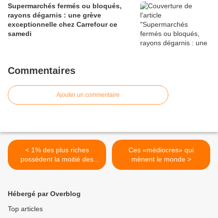
Supermarchés fermés ou bloqués,
rayons dégarnis : une grève
exceptionnelle chez Carrefour ce
samedi
Commentaires
Ajouter un commentaire
< 1% des plus riches
Ces «médiocres» qui
possèdent la moitié des
mènent le monde >
richesses mondiales
(Martine Orange)
Hébergé par Overblog
Top articles