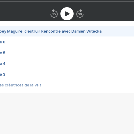
bey Maguire, c'est lui ! Rencontre avec Damien Witecka
e 6
e 5
e 4
e 3
s créatrices de la VF !
e 2
e 1
e Mektoub My Love arrive enfin ! Rencontre avec Shaïn Boumedine et Sal
i : après Toni en famille