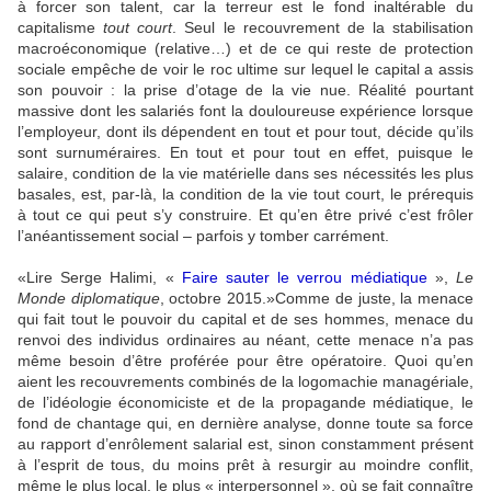
à forcer son talent, car la terreur est le fond inaltérable du
capitalisme
tout court
. Seul le recouvrement de la stabilisation
macroéconomique (relative…) et de ce qui reste de protection
sociale empêche de voir le roc ultime sur lequel le capital a assis
son pouvoir : la prise d’otage de la vie nue. Réalité pourtant
massive dont les salariés font la douloureuse expérience lorsque
l’employeur, dont ils dépendent en tout et pour tout, décide qu’ils
sont surnuméraires. En tout et pour tout en effet, puisque le
salaire, condition de la vie matérielle dans ses nécessités les plus
basales, est, par-là, la condition de la vie tout court, le prérequis
à tout ce qui peut s’y construire. Et qu’en être privé c’est frôler
l’anéantissement social – parfois y tomber carrément.
Lire Serge Halimi, «
Faire sauter le verrou médiatique
»,
Le
Monde diplomatique
, octobre 2015.
Comme de juste, la menace
qui fait tout le pouvoir du capital et de ses hommes, menace du
renvoi des individus ordinaires au néant, cette menace n’a pas
même besoin d’être proférée pour être opératoire. Quoi qu’en
aient les recouvrements combinés de la logomachie managériale,
de l’idéologie économiciste et de la propagande médiatique, le
fond de chantage qui, en dernière analyse, donne toute sa force
au rapport d’enrôlement salarial est, sinon constamment présent
à l’esprit de tous, du moins prêt à resurgir au moindre conflit,
même le plus local, le plus « interpersonnel », où se fait connaître