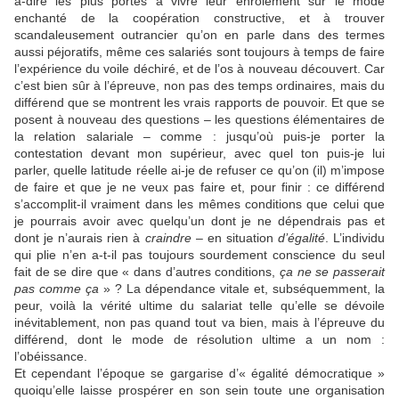
à-dire les plus portés à vivre leur enrôlement sur le mode
enchanté de la coopération constructive, et à trouver
scandaleusement outrancier qu’on en parle dans des termes
aussi péjoratifs, même ces salariés sont toujours à temps de faire
l’expérience du voile déchiré, et de l’os à nouveau découvert. Car
c’est bien sûr à l’épreuve, non pas des temps ordinaires, mais du
différend que se montrent les vrais rapports de pouvoir. Et que se
posent à nouveau des questions – les questions élémentaires de
la relation salariale – comme : jusqu’où puis-je porter la
contestation devant mon supérieur, avec quel ton puis-je lui
parler, quelle latitude réelle ai-je de refuser ce qu’on (il) m’impose
de faire et que je ne veux pas faire et, pour finir : ce différend
s’accomplit-il vraiment dans les mêmes conditions que celui que
je pourrais avoir avec quelqu’un dont je ne dépendrais pas et
dont je n’aurais rien à
craindre
– en situation
d’égalité
. L’individu
qui plie n’en a-t-il pas toujours sourdement conscience du seul
fait de se dire que « dans d’autres conditions,
ça ne se passerait
pas comme ça
» ? La dépendance vitale et, subséquemment, la
peur, voilà la vérité ultime du salariat telle qu’elle se dévoile
inévitablement, non pas quand tout va bien, mais à l’épreuve du
différend, dont le mode de résolution ultime a un nom :
l’obéissance.
Et cependant l’époque se gargarise d’« égalité démocratique »
quoiqu’elle laisse prospérer en son sein toute une organisation