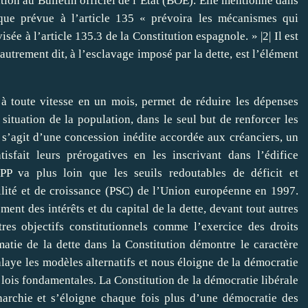
tion au Bulletin officiel de l’État (BOE). Elle mentionne dans
ique prévue à l’article 135 « prévoira les mécanismes qui
isée à l’article 135.3 de la Constitution espagnole. » |
2
| Il est
 autrement dit, à l’esclavage imposé par la dette, est l’élément
 à toute vitesse en un mois, permet de réduire les dépenses
situation de la population, dans le seul but de renforcer les
 s’agit d’une concession inédite accordée aux créanciers, un
isfait leurs prérogatives en les inscrivant dans l’édifice
 PP va plus loin que les seuils redoutables de déficit et
bilité et de croissance (PSC) de l’Union européenne en 1997.
ment des intérêts et du capital de la dette, devant tout autres
tres objectifs constitutionnels comme l’exercice des droits
ématie de la dette dans la Constitution démontre le caractère
alaye les modèles alternatifs et nous éloigne de la démocratie
 lois fondamentales. La Constitution de la démocratie libérale
narchie et s’éloigne chaque fois plus d’une démocratie des