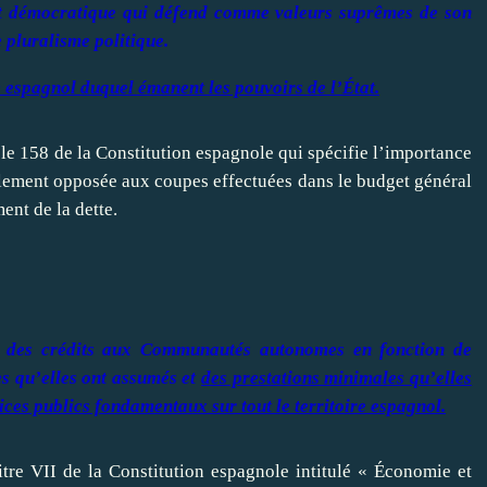
 et démocratique qui défend comme valeurs suprêmes de son
le pluralisme politique.
 espagnol duquel émanent les pouvoirs de l’État.
icle 158 de la Constitution espagnole qui spécifie l’importance
talement opposée aux coupes effectuées dans le budget général
ent de la dette.
er des crédits aux Communautés autonomes en fonction de
es qu’elles ont assumés et
des prestations minimales qu’elles
ices publics fondamentaux sur tout le territoire espagnol.
itre VII de la Constitution espagnole intitulé « Économie et