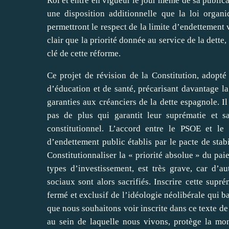
Roi et entre en vigueur le jour même de sa publica
une disposition additionnelle que la loi organ
permettront le respect de la limite d’endettement v
clair que la priorité donnée au
service de la dette
,
clé de cette réforme.
Ce projet de révision de la Constitution, adopté
d’éducation et de santé, précarisant davantage la 
garanties
aux créanciers de la dette espagnole. Il
pas de plus qui garantit leur suprématie et sat
constitutionnel. L’accord entre le PSOE et le
d’endettement public établis par le pacte de sta
Constitutionnaliser la « priorité absolue » du paie
types d’investissement, est très grave, car d’au
sociaux sont alors sacrifiés. Inscrire cette supr
fermé et exclusif de l’idéologie néolibérale qui b
que nous souhaitons voir inscrite dans ce texte de
au sein de laquelle nous vivons, protège la mo