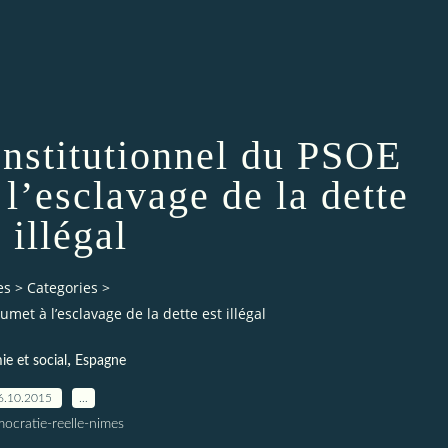
nstitutionnel du PSOE
l’esclavage de la dette
 illégal
es
>
Categories
>
et à l’esclavage de la dette est illégal
,
e et social
Espagne
6.10.2015
…
ocratie-reelle-nimes