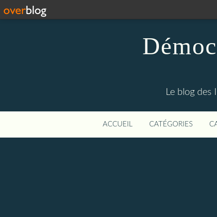
Démocr
Le blog des 
ACCUEIL
CATÉGORIES
C