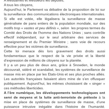
A Mesdames et Messieurs les députés,
A tous les citoyens,
Aujourd’hui, le Parlement va débattre de la proposition de loi sur
la surveillance des communications électroniques internationales.
Si elle est votée, elle légalisera la surveillance de masse
généralisée de pans entiers de la population mondiale, sur des
motifs trop «
vastes et peu définis »
, selon les propres termes du
Comité des Droits de l’homme des Nations Unies ; sans contrôle
effectif indépendant, sur le seul arbitraire des services de
renseignement et du Premier Ministre ; sans voie de recours
effective pour les victimes de surveillance.
Cette loi menace dès lors gravement des droits aussi
fondamentaux que le respect de la vie privée et la liberté
d’expression de millions de citoyens sur la planète.
Il y a un peu plus de deux ans, grâce à Snowden, le monde
découvrait, sidéré et scandalisé, les systèmes de surveillance de
masse mis en place par les Etats-Unis et ses plus proches alliés.
Les autorités françaises faisaient alors mine de s’en offusquer
publiquement. Aujourd’hui, les mêmes choisissent de « singer »
ces méthodes liberticides.
A l’ère numérique, les développements technologiques ont
servi de moyens et la lutte anti-terroriste de prétexte
à la
mise en place de systèmes de surveillance de masse, d’une
puissance intrusive inégalée dans l’histoire de l’humanité.