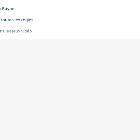
im Rayan
 toutes les règles
s les jeux vidéo
us choquant de Rockstar ? - Le scandale BULLY
e plus moche de Steam
du RÊVE tourne au CAUCHEMAR
pendant 8 heures
it… à tort
umiliés par un jeu vidéo
ire - Final Fantasy 8
ti un empire - Age of Empires
story DOFUS