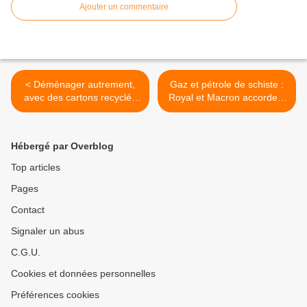
Ajouter un commentaire
< Déménager autrement,
Gaz et pétrole de schiste :
avec des cartons recyclés
Royal et Macron accordent
et solidaires
des permis de recherche...
à deux mois de la COP 21 !
>
Hébergé par Overblog
Top articles
Pages
Contact
Signaler un abus
C.G.U.
Cookies et données personnelles
Préférences cookies