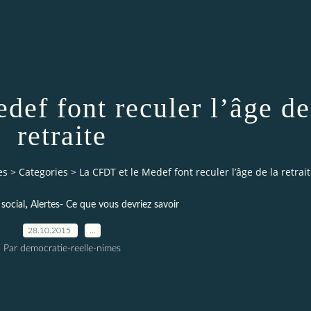
ef font reculer l’âge de
retraite
es
>
Categories
>
La CFDT et le Medef font reculer l’âge de la retrai
,
social
Alertes- Ce que vous devriez savoir
28.10.2015
…
Par democratie-reelle-nimes