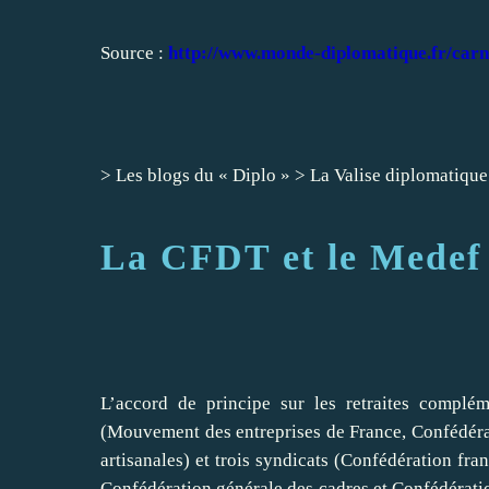
Source :
http://www.monde-diplomatique.fr/carn
>
Les blogs du « Diplo »
>
La Valise diplomatique
La CFDT et le Medef f
L’accord de principe sur les retraites complém
(Mouvement des entreprises de France, Confédérat
artisanales) et trois syndicats (Confédération fr
Confédération générale des cadres et Confédération 