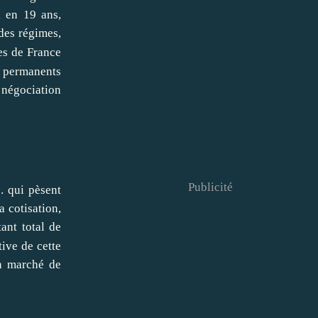
i en 19 ans,
des régimes,
es de France
ls permanents
 négociation
Publicité
… qui pèsent
a cotisation,
nt total de
ive de cette
un marché de