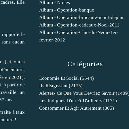
cadres. Elle
Album - Nimes
Album - Operation-banque
Album - Operation-brocante-mont-deplan
Album - Operation-cadeaux-Noel-2011
Album - Operation-Clan-du-Neon-1er-
i rapporte le
fevrier-2012
) sans aucun
ns) et toutes
Catégories
plémentaire,
ée en 2021).
Economie Et Social
(5544)
, à partir de
Ils Réagissent
(2175)
travailler un
Alertes- Ce Que Vous Devriez Savoir
(1409
67 ans.
Les Indignés D'ici Et D'ailleurs
(1171)
Consommer Et Agir Autrement
(805)
traite à taux
entaire
!