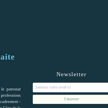
aite
Newsletter
 le patronat
 professions
ncadrement -
e l’âge de la