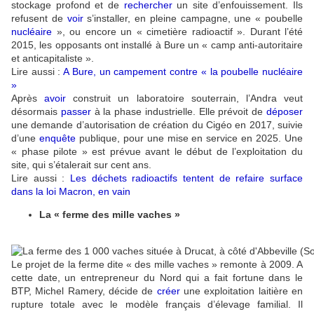
stockage profond et de
rechercher
un site d’enfouissement. Ils
refusent de
voir
s’installer, en pleine campagne, une « poubelle
nucléaire
», ou encore un « cimetière radioactif ». Durant l’été
2015, les opposants ont installé à Bure un « camp anti-autoritaire
et anticapitaliste ».
Lire aussi :
A Bure, un campement contre « la poubelle nucléaire
»
Après
avoir
construit un laboratoire souterrain, l’Andra veut
désormais
passer
à la phase industrielle. Elle prévoit de
déposer
une demande d’autorisation de création du Cigéo en 2017, suivie
d’une
enquête
publique, pour une mise en service en 2025. Une
« phase pilote »
est prévue avant le début de l’exploitation du
site, qui s’étalerait sur cent ans.
Lire aussi :
Les déchets radioactifs tentent de refaire surface
dans la loi Macron, en vain
La
« ferme des mille vaches »
Le projet de la ferme dite « des mille vaches » remonte à 2009. A
cette date, un entrepreneur du Nord qui a fait fortune dans le
BTP, Michel Ramery, décide de
créer
une exploitation laitière en
rupture totale avec le modèle français d’élevage familial. Il