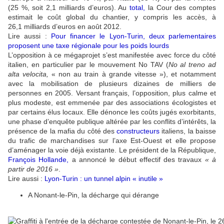
(25 %, soit 2,1 milliards d’euros). Au
total
,
la Cour des comptes
estimait le coût global du chantier, y compris les accès, à
26,1 milliards d’euros en août 2012.
Lire aussi :
Pour financer le Lyon-Turin, deux parlementaires
proposent une taxe régionale pour les poids lourds
L’opposition à ce mégaprojet s’est manifestée avec force du côté
italien, en particulier par le mouvement No TAV (
No al treno ad
alta velocita,
« non au train à grande vitesse »), et notamment
avec la mobilisation de plusieurs dizaines de milliers de
personnes en 2005. Versant français, l’opposition, plus calme et
plus modeste, est emmenée par des associations écologistes et
par certains élus locaux. Elle dénonce les coûts jugés exorbitants,
une phase d’enquête publique altérée par les conflits d’intérêts, la
présence de la mafia du côté des
constructeurs
italiens, la baisse
du trafic de marchandises sur l’axe Est-Ouest et elle propose
d’aménager la voie déjà existante. Le président de la République,
François Hollande
,
a annoncé le début effectif des travaux
« à
partir de 2016 »
.
Lire aussi :
Lyon-Turin : un tunnel alpin « inutile »
A Nonant-le-Pin, la décharge qui dérange