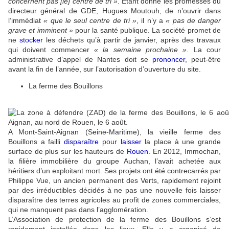
concernent pas [le] centre de tri »
. Etant donné les promesses du
directeur général de GDE, Hugues Moutouh, de n’ouvrir dans
l’immédiat
« que le seul centre de tri »
, il n’y a
« pas de danger
grave et imminent »
pour la santé publique. La société promet de
ne
stocker
les déchets qu’à partir de janvier, après des travaux
qui doivent commencer
« la semaine prochaine »
. La cour
administrative d’appel de Nantes doit se
prononcer
, peut-être
avant la fin de l’année, sur l’autorisation d’ouverture du site.
La ferme des Bouillons
A Mont-Saint-Aignan (Seine-Maritime), la vieille ferme des
Bouillons a failli
disparaître
pour
laisser
la place à une grande
surface de plus sur les hauteurs de
Rouen
.
En 2012, Immochan,
la filière immobilière du groupe Auchan, l’avait achetée aux
héritiers d’un exploitant mort. Ses projets ont été contrecarrés par
Philippe Vue, un ancien permanent des Verts, rapidement rejoint
par des irréductibles décidés à ne pas une nouvelle fois laisser
disparaître des terres agricoles au profit de zones commerciales,
qui ne manquent pas dans l’agglomération.
L’Association de protection de la ferme des Bouillons s’est
rapidement installée dans les lieux. Elle y a organisé de