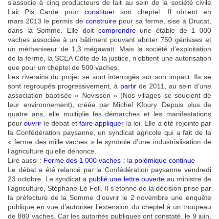
s’associe à cinq producteurs de lait au sein de la société civile
Lait Pis Carde pour
constituer
son cheptel. Il obtient en
mars 2013 le permis de
construire
pour sa ferme, sise à Drucat,
dans la Somme. Elle doit
comprendre
une étable de 1 000
vaches associée à un bâtiment pouvant abriter 750 génisses et
un méthaniseur de 1,3 mégawatt. Mais la société d’exploitation
de la ferme, la SCEA Côte de la justice, n’obtient une autorisation
que pour un cheptel de 500 vaches.
Les riverains du projet se sont interrogés sur son impact. Ils se
sont regroupés progressivement, à
partir
de 2011, au sein d’une
association baptisée « Novissen » (Nos villages se soucient de
leur environnement), créée par Michel Kfoury. Depuis plus de
quatre ans, elle multiplie les démarches et les manifestations
pour
ouvrir
le débat et
faire
appliquer
la loi. Elle a été rejointe par
la Confédération paysanne, un syndicat agricole qui a fait de la
« ferme des mille vaches » le symbole d’une industrialisation de
l’agriculture qu’elle dénonce.
Lire aussi :
Ferme des 1 000 vaches : la polémique continue
Le débat a été relancé par la Confédération paysanne vendredi
23 octobre. Le syndicat a
publié une lettre ouverte
au ministre de
l’agriculture, Stéphane Le Foll. Il s’étonne de la décision prise par
la préfecture de la Somme d’ouvrir le 2 novembre une enquête
publique en vue d’autoriser l’extension du cheptel à un troupeau
de 880 vaches. Car les autorités publiques ont constaté, le 9 juin,