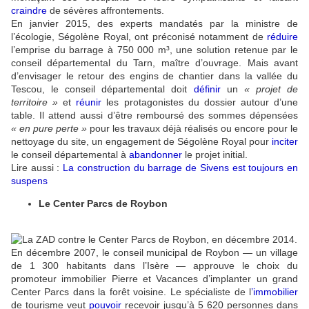
craindre
de sévères affrontements.
En janvier 2015, des experts mandatés par la ministre de
l’écologie, Ségolène Royal, ont préconisé notamment de
réduire
l’emprise du barrage à 750 000 m³, une solution retenue par le
conseil départemental du Tarn, maître d’ouvrage. Mais avant
d’envisager le retour des engins de chantier dans la vallée du
Tescou, le conseil départemental doit
définir
un
« projet de
territoire »
et
réunir
les protagonistes du dossier autour d’une
table. Il attend aussi d’être remboursé des sommes dépensées
« en pure perte »
pour les travaux déjà réalisés ou encore pour le
nettoyage du site, un engagement de Ségolène Royal pour
inciter
le conseil départemental à
abandonner
le projet initial.
Lire aussi :
La construction du barrage de Sivens est toujours en
suspens
Le Center Parcs de Roybon
En décembre 2007, le conseil municipal de Roybon — un village
de 1 300 habitants dans l’Isère — approuve le choix du
promoteur immobilier Pierre et Vacances d’implanter un grand
Center Parcs dans la forêt voisine. Le spécialiste de l
’
immobilier
de tourisme veut
pouvoir
recevoir jusqu’à 5 620 personnes dans