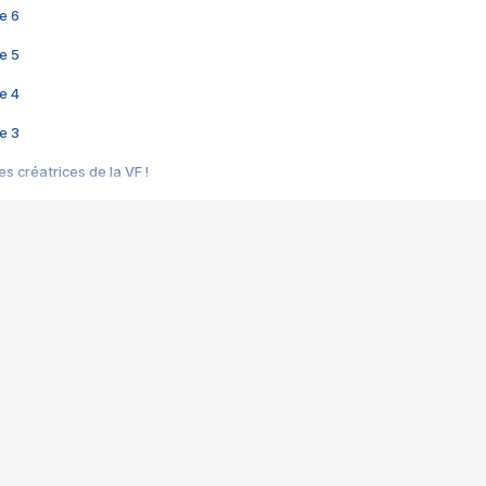
e 6
e 5
e 4
e 3
s créatrices de la VF !
e 2
e 1
e Mektoub My Love arrive enfin ! Rencontre avec Shaïn Boumedine et Sal
i : après Toni en famille
elle réalise le bouleversant Dites lui que je l'aime
ais ! Rencontre autour de Vie privée de Rebecca Zlotowski
 de Marguerite, Grave... Rencontre avec Ella Rumpf
 Les Rêveurs, un film intime sur la santé mentale