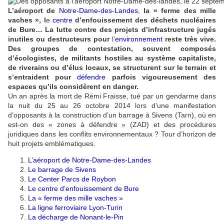
L’aéroport de
Notre-Dame-des-Landes
,
la « ferme des mille
vaches », l
e
centre
d’enfouissement des déchets nucléaires
de Bure… La lutte contre des projets d’infrastructure jugés
inutiles ou destructeurs pour
l’
environnement
reste très vive.
Des groupes de contestation, souvent composés
d’écologistes, de militants hostiles au système capitaliste,
de riverains ou d’élus locaux, se structurent sur le terrain et
s’entraident pour
défendre
parfois vigoureusement des
espaces qu’ils considèrent en danger.
Un an après la mort de Rémi Fraisse, tué par un gendarme dans
la nuit du 25 au 26 octobre 2014 lors d’une manifestation
d’opposants à la construction d’un barrage à Sivens (Tarn), où en
est-on des « zones à défendre » (ZAD) et des procédures
juridiques dans les conflits environnementaux ? Tour d’horizon de
huit projets emblématiques.
L’aéroport de Notre-Dame-des-Landes
Le barrage de Sivens
Le Center Parcs de Roybon
Le centre d’enfouissement de Bure
La « ferme des mille vaches »
La ligne ferroviaire Lyon-Turin
La décharge de Nonant-le-Pin