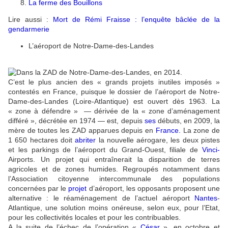
La ferme des Bouillons
Lire aussi :
Mort de Rémi Fraisse : l’enquête bâclée de la
gendarmerie
L’aéroport de Notre-Dame-des-Landes
C’est le plus ancien des « grands projets inutiles imposés »
contestés en France, puisque le dossier de l’aéroport de Notre-
Dame-des-Landes (Loire-Atlantique) est ouvert dès 1963. La
« zone à défendre » — dérivée de la « zone d’aménagement
différé », décrétée en 1974 — est, depuis
ses
débuts, en 2009, la
mère de toutes les ZAD apparues depuis en
France
.
La zone de
1 650 hectares doit
abriter
la nouvelle aérogare, les deux pistes
et les parkings de l’aéroport du Grand-Ouest, filiale de
Vinci
-
Airports. Un projet qui entraînerait la disparition de terres
agricoles et de zones humides. Regroupés notamment dans
l’Association citoyenne intercommunale des populations
concernées par le
projet
d’aéroport, les opposants proposent une
alternative : le réaménagement de l’actuel aéroport
Nantes
-
Atlantique, une solution moins onéreuse, selon eux, pour l’Etat,
pour les collectivités locales et pour les contribuables.
A la suite de l’échec de l’opération «
César
», en octobre et