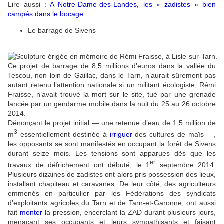
Lire aussi :
A Notre-Dame-des-Landes, les « zadistes » bien
campés dans le bocage
Le barrage de Sivens
Ce projet de barrage de 8,5 millions d’euros dans la vallée du
Tescou, non loin de Gaillac, dans le Tarn, n’aurait sûrement pas
autant retenu l’attention nationale si un militant écologiste, Rémi
Fraisse, n’avait trouvé la mort sur le site, tué par une grenade
lancée par un gendarme mobile dans la nuit du 25 au 26 octobre
2014.
Dénonçant le projet initial — une retenue d’eau de 1,5 million de
3
m
essentiellement destinée à
irriguer
des cultures de maïs —,
les opposants se sont manifestés en occupant la forêt de Sivens
durant seize mois. Les tensions sont apparues dès que les
er
travaux de défrichement ont débuté, le 1
septembre 2014.
Plusieurs dizaines de zadistes ont alors pris possession des lieux,
installant chapiteau et caravanes. De leur côté, des agriculteurs
emmenés en particulier par les Fédérations des syndicats
d’exploitants agricoles du Tarn et de Tarn-et-Garonne, ont aussi
fait
monter
la pression, encerclant la ZAD durant plusieurs jours,
menaçant ses occupants et leurs sympathisants et faisant