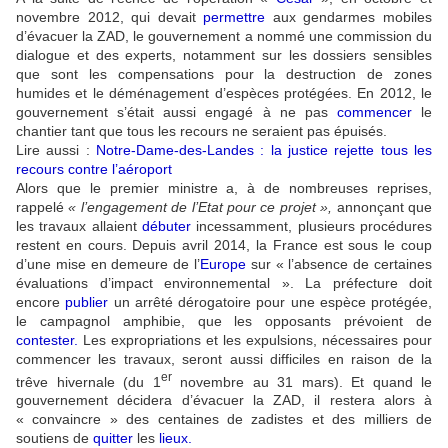
novembre 2012, qui devait
permettre
aux gendarmes mobiles
d’évacuer la ZAD, le gouvernement a nommé une commission du
dialogue et des experts, notamment sur les dossiers sensibles
que sont les compensations pour la destruction de zones
humides et le déménagement d’espèces protégées. En 2012, le
gouvernement s’était aussi engagé à ne pas
commencer
le
chantier tant que tous les recours ne seraient pas épuisés.
Lire aussi :
Notre-Dame-des-Landes : la justice rejette tous les
recours contre l’aéroport
Alors que le premier ministre a, à de nombreuses reprises,
rappelé
« l’engagement de l’Etat pour ce projet »,
annonçant que
les travaux allaient
débuter
incessamment, plusieurs procédures
restent en cours. Depuis avril 2014, la France est sous le coup
d’une mise en demeure de l’
Europe
sur « l’absence de certaines
évaluations d’impact environnemental ». La préfecture doit
encore
publier
un arrêté dérogatoire pour une espèce protégée,
le campagnol amphibie, que les opposants prévoient de
contester
.
Les expropriations et les expulsions, nécessaires pour
commencer les travaux, seront aussi difficiles en raison de la
er
trêve hivernale (du 1
novembre au 31 mars). Et quand le
gouvernement décidera d’évacuer la ZAD, il restera alors à
« convaincre » des centaines de zadistes et des milliers de
soutiens de
quitter
les
lieux
.