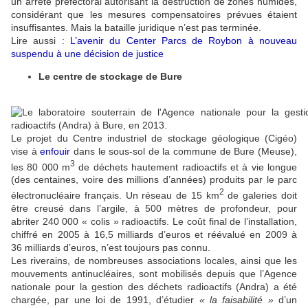
un arrêté préfectoral autorisant la destruction de zones humides,
considérant que les mesures compensatoires prévues étaient
insuffisantes. Mais la bataille juridique n’est pas terminée.
Lire aussi :
L’avenir du Center Parcs de Roybon à nouveau
suspendu à une décision de justice
Le centre de stockage de Bure
Le projet du Centre industriel de stockage géologique (Cigéo)
vise à
enfouir
dans le sous-sol de la commune de Bure (Meuse),
3
les 80 000 m
de déchets hautement radioactifs et à vie longue
(des centaines, voire des millions d’années) produits par le parc
2
électronucléaire français. Un réseau de 15 km
de galeries doit
être creusé dans l’argile, à 500 mètres de profondeur, pour
abriter 240 000 « colis » radioactifs. Le coût final de l’installation,
chiffré en 2005 à 16,5 milliards d’euros et réévalué en 2009 à
36 milliards d’euros, n’est toujours pas connu.
Les riverains, de nombreuses associations locales, ainsi que les
mouvements antinucléaires, sont mobilisés depuis que l’Agence
nationale pour la gestion des déchets radioactifs (Andra) a été
chargée, par une loi de 1991, d’étudier
« la faisabilité »
d’un