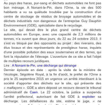
Au pays des haras, pur-sang et déchets automobiles ne font pas
bon ménage. A Nonant-le-Pin, dans l’Orne, la vie des 500
habitants a vu sa quiétude troublée par la construction d’un
centre de stockage de résidus de broyage automobiles et de
déchets industriels non dangereux de l’entreprise Guy Dauphin
Environnement (GDE), spécialisée dans le recyclage.
Le site, qui devait être le plus grand centre de déchets
automobiles en Europe, avec une capacité de 2,3 millions de
tonnes, n’a ouvert que deux jours, du 22 au 24 octobre 2013. Il
s’est vu bloqué par des opposants au projet : des riverains, des
élus locaux et des représentants de prestigieux haras, inquiets
d’une possible pollution des eaux souterraines et des terres, qui
font la réputation de l’élevage. L’ouverture de ce site a fait l’objet
de multiples recours juridiques.
Lire :
A Nonant-le-Pin, une décharge qui dérange
Dernier épisode en date : après la visite de la ministre de
l’écologie, Ségolène Royal, à la fin d’août, le préfet de l’Orne a
pris le 25 septembre 2015 en urgence un arrêté interdisant à la
société d’apporter des déchets sur le site, qui présente des
« malfaçons »
. GDE a alors déposé un recours devant le tribunal
administratif de
Caen
. Le 22 octobre, la justice a suspendu
l’arrêté préfectoral, autorisant de fait GDE à
exploiter
sa
décharge. Les défaillances du site, estime le juge,
« ne