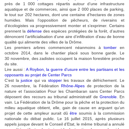
près de 1 000 cottages répartis autour d’une infrastructure
aquatique et de commerces, ainsi que 2 000 places de parking,
le tout sur 202 hectares, dont une centaine d’hectares de zones
humides. Mais l’opposition de pêcheurs, de riverains et
d’écologistes va progressivement monter et s’exprimer. Certains
prennent la
défense
des espèces protégées de la forêt, d’autres
dénoncent l’artificialisation d’une aire d’infiltration d’eau de bonne
qualité qui alimente des villes de la Drôme.
Les premiers arbres commencent néanmoins à
tomber
en
octobre 2014, dans le chantier placé sous bonne garde. Le
30 novembre, des zadistes occupent la maison forestière proche
du site.
Lire aussi :
A Roybon, la guerre d'usure entre les partisans et les
opposants au projet de Center Parcs
C’est la
justice
qui va
stopper
les travaux de défrichement. Le
26 novembre, la Fédération
Rhône-Alpes
de protection de la
nature et l’association Pour les Chambaran sans Center Parcs
déposent des recours au tribunal administratif de
Grenoble
.
En
vain. La Fédération de la Drôme pour la pêche et la protection du
milieu aquatique obtient, elle, gain de cause en arguant qu’un
projet de cette ampleur aurait dû
être
soumis à la commission
nationale du débat public. Le 16 juillet 2015, après plusieurs
appels jusque devant le Conseil d’Etat, le même tribunal a annulé