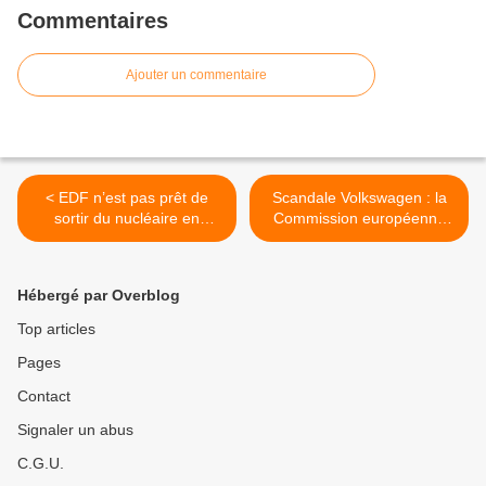
Commentaires
Ajouter un commentaire
< EDF n’est pas prêt de
Scandale Volkswagen : la
sortir du nucléaire en
Commission européenne
France
savait depuis 2013 que des
constructeurs automobiles
manipulaient les tests
Hébergé par Overblog
d'émissions de gaz
polluants sur leurs
Top articles
véhicules >
Pages
Contact
Signaler un abus
C.G.U.