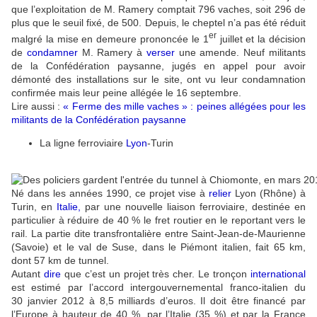
que l’exploitation de M. Ramery comptait 796 vaches, soit 296 de
plus que le seuil fixé, de 500. Depuis, le cheptel n’a pas été réduit
er
malgré la mise en demeure prononcée le 1
juillet et la décision
de
condamner
M. Ramery à
verser
une amende. Neuf militants
de la Confédération paysanne, jugés en appel pour avoir
démonté des installations sur le site, ont vu leur condamnation
confirmée mais leur peine allégée le 16 septembre.
Lire aussi :
« Ferme des mille vaches » : peines allégées pour les
militants de la Confédération paysanne
La ligne ferroviaire
Lyon
-Turin
Né dans les années 1990, ce projet vise à
relier
Lyon (Rhône) à
Turin, en
Italie
,
par une nouvelle liaison ferroviaire, destinée en
particulier à réduire de 40 % le fret routier en le reportant vers le
rail. La partie dite transfrontalière entre Saint-Jean-de-Maurienne
(Savoie) et le val de Suse, dans le Piémont italien, fait 65 km,
dont 57 km de tunnel.
Autant
dire
que c’est un projet très cher. Le tronçon
international
est estimé par l’accord intergouvernemental franco-italien du
30 janvier 2012 à 8,5 milliards d’euros. Il doit être financé par
l’Europe à hauteur de 40 %, par l’Italie (35 %) et par la France