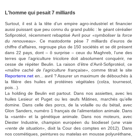
L'homme qui pesait 7 milliards
Surtout, il est à la tête d’un empire agro-industriel et financier
aussi puissant que peu connu du grand public : le géant céréalier
Sofiprotéol, récemment rebaptisé Avril pour
«symboliser la force
du renouveau»
. Ce mastodonte pèse 7 milliards d’euros de
chiffre d’affaires, regroupe plus de 150 sociétés et se dit présent
dans 22 pays, dont – ô surprise – ceux du Maghreb, l’une des
terres que l’agriculture tricolore doit absolument conquérir, ne
cesse de répéter Beulin. La raison d’être d’Avril-Sofiprotéol, ce
«
maître caché de l’agriculture française»
, comme titrait le site
Reporterre.net
en... avril ? Assurer un maximum de débouchés à
la filière des huiles et protéines végétales (colza, tournesol,
pois...).
La holding de Beulin est partout. Dans nos assiettes, avec les
huiles Lesieur et Puget ou les œufs Mâtines, marchés qu’elle
domine. Dans celle des porcs, de la volaille ou du bétail, avec
Glon Sanders, numéro 1 français de l’alimentation animale. Dans
la «santé» et la génétique animale. Dans nos moteurs, avec
Diester Industrie, champion européen du biodiesel (une vraie
«rente de situation»
, dixit la Cour des comptes en 2012). Dans
nos cosmétiques, peintures ou matelas en mousse polyuréthane,