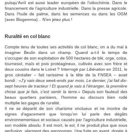
puisqu’Avril est aussi leader européen de l’oléochimie. Dans le
financement de l’agriculture industrielle. Dans la presse agricole.
Dans l’huile de palme, dans les semences ou dans les OGM
(avec Biogemma)... N’en jetez plus !
Ruralité en col blanc
Compte tenu de toutes ses activités de col blanc, on a du mal à
imaginer Beulin dans un champ. Quand a-t-il le temps de
s’occuper de son exploitation de 500 hectares de blé, orge, colza,
tournesol, maïs et pois protéagineux, cultivés avec son frère et
deux cousins dans le Loiret ? Interrogé par
Libération
en 2011, le
gros céréalier – fait rarissime à la tête de la FNSEA – avait
bondi :
«J’y vais deux week-ends par mois. Le dernier, j’ai fait dix-
sept heures de tracteur ! Et quand je vais à l’étranger, la première
chose que je fais, c’est sentir la terre.»
Depuis son fauteuil des
beaux quartiers parisiens, l'homme au discours bien rodé
multiplie les gages de ruralité.
Il ne se départit de son charisme onctueux et ne montre de
signes d’agacement que lorsqu’on lui parle des dégâts
environnementaux et sociaux causés par l’agriculture industrielle,
son modèle absolu. Il est mort, le sol, il ne produit plus que sous
perfusion, alarment des agronomes. Une fuite en avant, dopée à