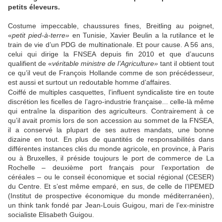
petits éleveurs.
Costume impeccable, chaussures fines, Breitling au poignet,
«
petit pied-à-terre»
en Tunisie, Xavier Beulin a la rutilance et le
train de vie d’un PDG de multinationale. Et pour cause. A 56 ans,
celui qui dirige la FNSEA depuis fin 2010 et que d’aucuns
qualifient de «
véritable ministre de l’Agriculture»
tant il obtient tout
ce qu’il veut de François Hollande comme de son précédesseur,
est aussi et surtout un redoutable homme d’affaires.
Coiffé de multiples casquettes, l’influent syndicaliste tire en toute
discrétion les ficelles de l’agro-industrie française... celle-là même
qui entraîne la disparition des agriculteurs. Contrairement à ce
qu’il avait promis lors de son accession au sommet de la FNSEA,
il a conservé la plupart de ses autres mandats, une bonne
dizaine en tout. En plus de quantités de responsabilités dans
différentes instances clés du monde agricole, en province, à Paris
ou à Bruxelles, il préside toujours le port de commerce de La
Rochelle – deuxième port français pour l’exportation de
céréales – ou le conseil économique et social régional (CESER)
du Centre. Et s’est même emparé, en sus, de celle de l’IPEMED
(Institut de prospective économique du monde méditerranéen),
un think tank fondé par Jean-Louis Guigou, mari de l’ex-ministre
socialiste Elisabeth Guigou.