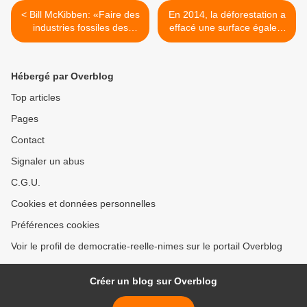
< Bill McKibben: «Faire des
En 2014, la déforestation a
industries fossiles des
effacé une surface égale à
parias» "saper le pouvoir
deux fois le Portugal >
des multinationales du
pétrole et du charbon est
Hébergé par Overblog
plus efficace que de
négocier un accord sur le
Top articles
climat" (Jade Lindgaard)
Pages
Contact
Signaler un abus
C.G.U.
Cookies et données personnelles
Préférences cookies
Voir le profil de democratie-reelle-nimes sur le portail Overblog
Créer un blog sur Overblog