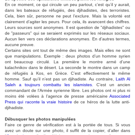
En ce moment, ce qui circule un peu partout, c’est qu’il y aurait,
dans les bateaux de réfugiés, des djihadistes, des terroristes.
Cela, bien sûr, personne ne peut l’exclure. Mais la volonté est
clairement d’agiter les peurs. Pour cela, ils avancent des chiffres.
Leurs sources sont anonymes. Il est question de "djihadistes" ou
de "passeurs" qui se seraient exprimés sur les réseaux sociaux.
Aucun lien vers ces déclarations anonymes. En d’autres termes,
aucune preuve.
Certains sites ont tout de même des images. Mais elles ne sont
que manipulations. Exemple : deux photos d’un homme syrien
ont beaucoup circulé. La première le montre armé d’une
kalachnikov dans le désert. La seconde le montre dans un camp
de réfugiés à Kos, en Grèce. C’est effectivement le même
homme. Sauf qu’il n’est pas un djihadiste. Au contraire,
Laith Al
Saleh a toujours combattu les islamistes
.
C’est un ancien
commandant de l’Armée syrienne libre. Les photos ont ni plus ni
moins été volées à l’agence de presse américaine
Associated
Press qui raconte la vraie histoire
de ce héros de la lutte anti-
djihadiste.
Débusquer les photos manipulées
Faire ce genre de vérification est à la portée de tous. Si vous
avez un doute sur une photo, il suffit de la copier, d’aller dans