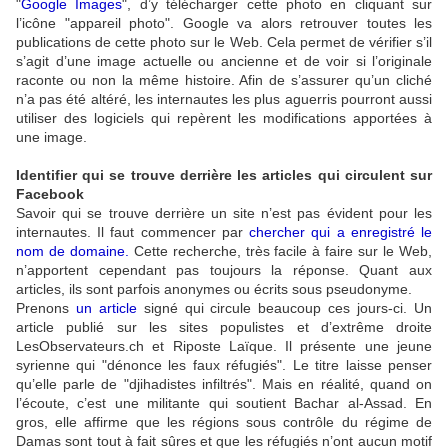
"
Google Images
", d’y télécharger cette photo en cliquant sur
l’icône "appareil photo". Google va alors retrouver toutes les
publications de cette photo sur le Web. Cela permet de vérifier s’il
s’agit d’une image actuelle ou ancienne et de voir si l’originale
raconte ou non la même histoire. Afin de s’assurer qu’un cliché
n’a pas été altéré, les internautes les plus aguerris pourront aussi
utiliser des logiciels qui repèrent les modifications apportées à
une image.
Identifier qui se trouve derrière les articles qui circulent sur
Facebook
Savoir qui se trouve derrière un site n’est pas évident pour les
internautes. Il faut commencer par
chercher qui a enregistré le
nom de domaine
.
Cette recherche, très facile à faire sur le Web,
n’apportent cependant pas toujours la réponse. Quant aux
articles, ils sont parfois anonymes ou écrits sous pseudonyme.
Prenons
un article
signé qui circule beaucoup ces jours-ci. Un
article publié sur les sites populistes et d’extrême droite
LesObservateurs.ch et Riposte Laïque. Il présente une jeune
syrienne qui "dénonce les faux réfugiés". Le titre laisse penser
qu’elle parle de "djihadistes infiltrés". Mais en réalité, quand on
l’écoute, c’est une militante qui soutient Bachar al-Assad. En
gros, elle affirme que les régions sous contrôle du régime de
Damas sont tout à fait sûres et que les réfugiés n’ont aucun motif