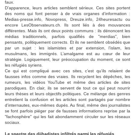
faux.
D’apparence, leurs articles semblent sérieux. Ces sites portent
des noms qui font penser à de vrais organes d’information :
Medias-presse.info, Novopress, Dreuze.info, 24heuresactu ou
encore LesObservateurs.ch. Ils sont liés à des mouvances
différentes. Mais ils ont deux points communs : ils dénoncent les
médias traditionnels, parfois qualifiés de "merdias", bien
pensants, politiquement corrects. Et ils ne semblent obsédés que
par un sujet : les islamistes et par extension, l’islam, les
musulmans, les immigrés. L’amalgame est au cœur de leur
stratégie. Logiquement, leur préoccupation du moment, ce sont
les réfugiés syriens.
Ce qui est compliqué avec ces sites, c’est qu’ils relaient de
fausses infos comme des vraies. Ils recyclent les dépêches, les
rumeurs, les vidéos YouTube et même des articles de sites
parodiques. En clair, ils se servent de tout ce qui peut nourrir
leurs thèses et leurs objectifs politiques. Ce mélange des genres
entretient la confusion et les articles sont partagés par nombre
d’internautes, eux-mêmes dupés. Au final, même des journalistes
se font parfois piéger par de fausses informations reprise par la
"fachosphère" qui les fait abondamment circuler sur les réseaux
sociaux.
Le spectre des djihadistes infiltrés parmi les réfugiés