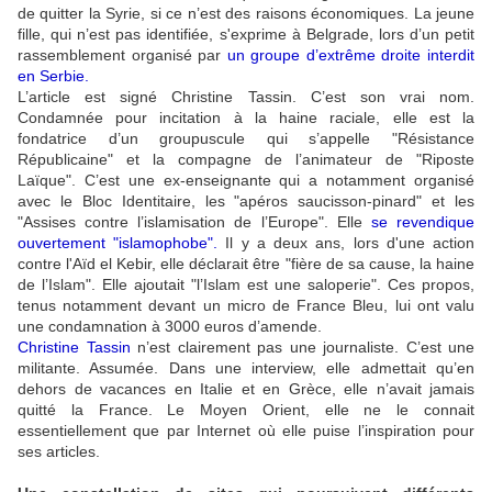
de quitter la Syrie, si ce n’est des raisons économiques. La jeune
fille, qui n’est pas identifiée, s'exprime à Belgrade, lors d’un petit
rassemblement organisé par
un groupe d’extrême droite interdit
en Serbie
.
L’article est signé Christine Tassin. C’est son vrai nom.
Condamnée pour incitation à la haine raciale, elle est la
fondatrice d’un groupuscule qui s’appelle "Résistance
Républicaine" et la compagne de l’animateur de "Riposte
Laïque". C’est une ex-enseignante qui a notamment organisé
avec le Bloc Identitaire, les "apéros saucisson-pinard" et les
"Assises contre l’islamisation de l’Europe". Elle
se revendique
ouvertement "islamophobe"
.
Il y a deux ans, lors d'une action
contre l'Aïd el Kebir, elle déclarait être "fière de sa cause, la haine
de l’Islam". Elle ajoutait "l’Islam est une saloperie". Ces propos,
tenus notamment devant un micro de France Bleu, lui ont valu
une condamnation à 3000 euros d’amende.
Christine Tassin
n’est clairement pas une journaliste. C’est une
militante. Assumée. Dans une interview, elle admettait qu’en
dehors de vacances en Italie et en Grèce, elle n’avait jamais
quitté la France. Le Moyen Orient, elle ne le connait
essentiellement que par Internet où elle puise l’inspiration pour
ses articles.