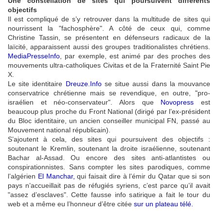
Une constellation de sites qui poursuivent différents
objectifs
Il est compliqué de s’y retrouver dans la multitude de sites qui
nourrissent la "fachosphère". A côté de ceux qui, comme
Christine Tassin, se présentent en défenseurs radicaux de la
laïcité, apparaissent aussi des groupes traditionalistes chrétiens.
MediaPresseInfo
, par exemple, est animé par des proches des
mouvements ultra-catholiques Civitas et de la Fraternité Saint Pie
X.
Le site identitaire
Dreuze.Info
se situe aussi dans la mouvance
conservatrice chrétienne mais se revendique, en outre, "
pro-
israélien et néo-conservateur"
. Alors que
Novopress
est
beaucoup plus proche du Front National (dirigé par l’ex-président
du Bloc identitaire, un ancien conseiller municipal FN, passé au
Mouvement national républicain).
S’ajoutent à cela, des sites qui poursuivent des objectifs :
soutenant le Kremlin, soutenant la droite israélienne, soutenant
Bachar al-Assad. Ou encore des sites anti-atlantistes ou
conspirationnistes. Sans compter les sites parodiques, comme
l’algérien
El Manchar
,
qui faisait dire à l’émir du Qatar que si son
pays n’accueillait pas de réfugiés syriens, c’est parce qu’il avait
"assez d’esclaves". Cette fausse info satirique a fait le tour du
web et a même eu l’honneur d’être citée
sur un plateau télé
.