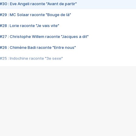
#30 : Eve Angeli raconte "Avant de partir"
#29 : MC Solaar raconte "Bouge de là"
28 : Lorie raconte "Je vais vite"
#27 : Christophe Willem raconte "Jacques a dit"
#26 : Chimène Badi raconte "Entre nous"
#25 : Indochine raconte "3e sexe"
#24 : Zaho raconte "C'est chelou"
#23 : Patrick Bruel raconte "Au café des délices"
#22 : Kyo raconte "Le chemin"
#21 : Nolwenn Leroy raconte "Cassé"
#20 : Patrick Hernandez raconte "Born to be alive"
#19 : Lorie raconte "Près de moi"
#18 : Michael Jones raconte "A nos actes manqués" (avec Jean-Jacque