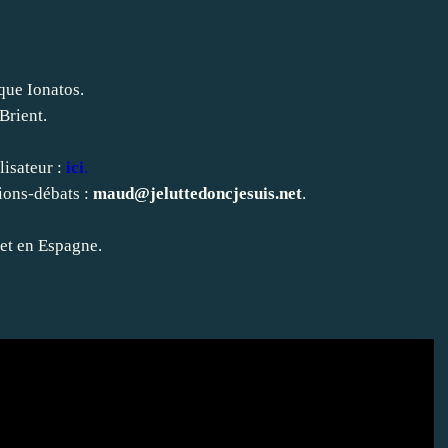
que Ionatos.
Brient.
lisateur :
ici
.
ions-débats :
maud@jeluttedoncjesuis.net
.
 et en Espagne.