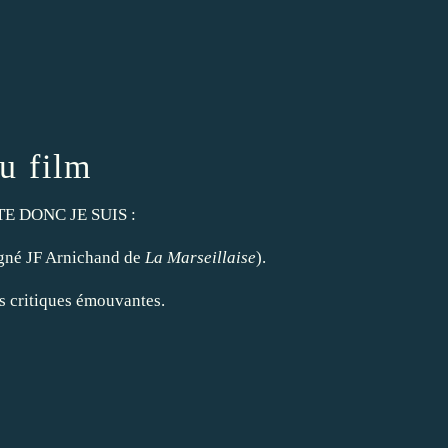
u film
TTE DONC JE SUIS :
gné JF Arnichand de
La Marseillaise
).
es critiques émouvantes.