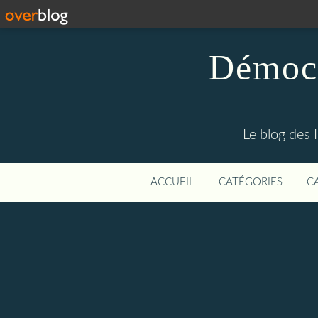
Démocr
Le blog des 
ACCUEIL
CATÉGORIES
C