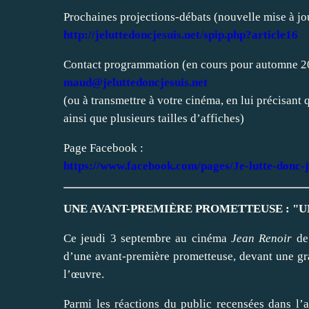
Prochaines projections-débats (nouvelle mise à jou
http://jeluttedoncjesuis.net/spip.php?article16
Contact programmation (en cours pour automne 20
maud@jeluttedoncjesuis.net
(ou à transmettre à votre cinéma, en lui précisant q
ainsi que plusieurs tailles d’affiches)
Page Facebook :
https://www.facebook.com/pages/Je-lutte-donc
UNE AVANT-PREMIÈRE PROMETTEUSE : "U
Ce jeudi 3 septembre au cinéma
Jean Renoir
de 
d’une avant-première prometteuse, devant une gra
l’œuvre.
Parmi les réactions du public recensées dans l’a