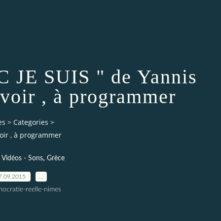
JE SUIS " de Yannis
 voir , à programmer
es
>
Categories
>
voir , à programmer
,
 Vidéos - Sons
Grèce
7.09.2015
…
ocratie-reelle-nimes