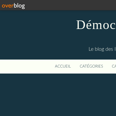
Démocr
Le blog des 
ACCUEIL
CATÉGORIES
C