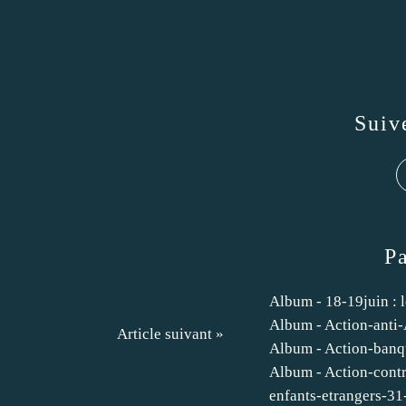
Suiv
P
Album - 18-19juin :
Album - Action-ant
Article suivant »
Album - Action-ban
Album - Action-cont
enfants-etrangers-31