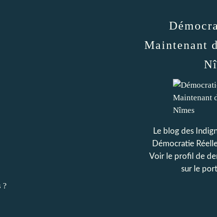
Démocra
Maintenant d
N
Le blog des Indig
Démocratie Réell
Voir le profil de
de
sur le por
 ?