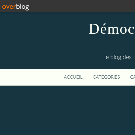
Démocr
Le blog des 
ACCUEIL
CATÉGORIES
C