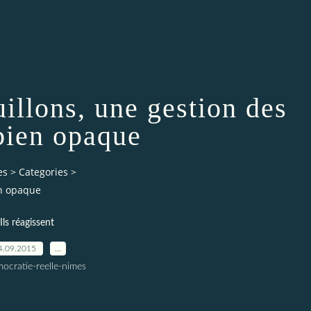
illons, une gestion des
 bien opaque
es
>
Categories
>
en opaque
Ils réagissent
4.09.2015
…
ocratie-reelle-nimes