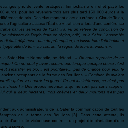
 étranges prix de vente pratiqués. Immochan a en effet payé les
00 euros, pour les revendre trois ans plus tard 150 000 euros à la
 différence de prix. Des élus montent alors au créneau. Claude Taleb,
de l’agriculture accuse l’État de « trahison » lors d’une conférence
ahie par les services de l’État. J’ai vu un relevé de conclusion de
 (le ministère de l’agriculture en région, ndlr), et la Safer. L’ensemble
di était déjà écrit : pas de préemption, on laisse faire l’attribution à
ont jugé utile de tenir au courant la région de leurs intentions »
.
e la Safer Haute-Normandie, se défend : «
On nous reproche de ne
tomique ! On ne peut y avoir recours que lorsque quelque chose n’est
ut s’installer en bio, il est prioritaire… pas de chance pour eux, le
les anciens occupants de la ferme des Bouillons.
« Combien ils avaient
reille qu’on va nourrir les gens ! Ce qui les intéresse, ce n’est pas
utre chose ! »
Des propos méprisants qui ne sont pas sans rappeler
lui qui a deux hectares, trois chèvres et deux moutons n’est pas
dent aux administrateurs de la Safer la communication de tout les
éemption de la ferme des Bouillons
[
3
]
. Dans cette attente, ils
eu né d’une lutte victorieuse contre… un projet d’implantation d’une
ire à suivre.