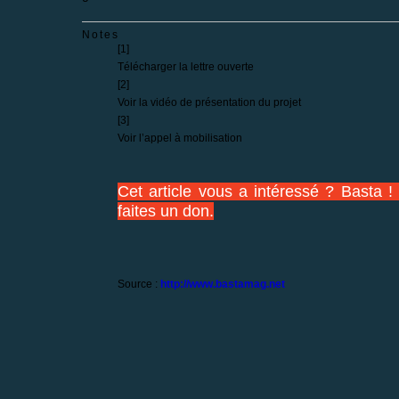
Notes
[
1
]
Télécharger la lettre ouverte
[
2
]
Voir la vidéo
de présentation du projet
[
3
]
Voir l’appel à mobilisation
Cet article vous a intéressé ? Basta !
faites un don.
Source :
http://www.bastamag.net