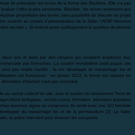
fusé de préempter les terres de la ferme des Bouillons. Elle n’a pas
valuer l’offre la plus pertinente. Résultat : les terres reviennent aux
’Auchan propriétaire des terres, sans possibilité de discuter du projet
re ouverte au conseil d’administration de la Safer, l’AFBP dénonce
 être secrète »
. Et entend poser publiquement la question du devenir
s deux ans et demi par des citoyens qui voulaient empêcher leur
commerciale par Immochan. La société immobilière avait acquis ces
sont pas restés inactifs : ils ont développé du maraichage bio et
ilisation est fructueuse : en janvier 2013, la ferme est classée en
e démolition d’Auchan n’est pas reconduit.
le au rachat collectif du site, avec le soutien du mouvement Terre de
 agriculture biologique, circuits courts, formation, éducation populaire
e. Auchan annonce signer un compromis de vente avec une SCI familiale
développer du maraichage bio et de la permaculture
[
2
]
. La Safer
tin, la police intervient pour évacuer les occupants.