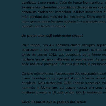
candidats à une reprise. Celle de Haute-Normandie a re
examiné les différentes propositions de reprise en vue d’é
acheteurs choisis par Immochan, la fililale immobilière d
mûri pendant des mois par les occupants. Dans une lett
une
« gouvernance foncière agricole (...) organisée pour
agricole des terres en France.
Un projet alternatif subitement stoppé
Pour rappel, ces 4,5 hectares étaient occupés depui
destruction et leur transformation en grande surface 
terres en janvier 2012. Les occupants de la ferme ne 
multiplié les
activités culturelles
et associatives. La mob
zone naturelle protégée. Six mois plus tard, le permis d
Dans le même temps, l’association des occupants travail
Liens. Ils rédigent un projet global pour la ferme, alliant
et culture. Mais durant l’été 2015, l’affaire s’accélèr
nommée In Memoriam, qui assure vouloir elle-aussi 
confirme la vente le 18 août au soir. Dès le lendemain ma
Lever l’opacité sur la gestion des terres