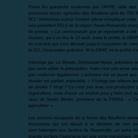
Parmi les questions soulevées par l’AFPB, celle des
anciennes terres agricoles des Bouillons plus de 700 0
SCI ! Immochan a pour l’instant refusé d’expliquer cette
vice-président EELV de la région Haute-Nomandie chargé 
de presse :
« La communauté que je représente a été tr
réunion, qui a eu lieu le 10 août, entre le préfet, la DRAF
du scénario qui s’est déroulé jusqu’à l’expulsion de mercre
la SCI, l’évacuation policière. Ni la DRAF, ne le préfet n’
Interrogé par
Le Monde
, Emmanuel Hyest, président d
pas avoir utilisé la préemption, mais c’est une arme a
pas conforme légalement. L’acheteur est un jeune qui ve
dossier est parfait, imparable. »
Il fustige par ailleurs 
de poules ? Vingt ? Ce n’est pas avec une production pa
l’agriculture, mais d’avoir un endroit pour y faire tout a
ceux de Xavier Beulin, président de la FNSEA :
« Ce
agriculteur »
.
Les anciens occupants de la ferme des Bouillons deman
documents qui ont abouti à la décision de non pr
sont
hébergés aux Jardins de Repainville
, un autre li
grande surface Castorama sur une zone maraîchère. Affa