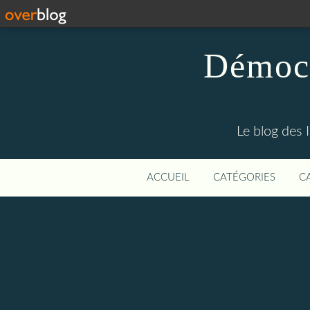
Démocr
Le blog des 
ACCUEIL
CATÉGORIES
C