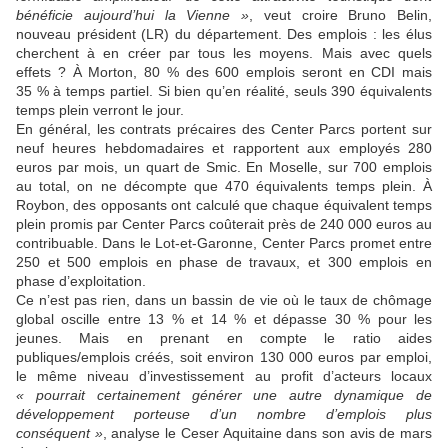
bénéficie aujourd’hui la Vienne »
, veut croire Bruno Belin,
nouveau président (LR) du département. Des emplois : les élus
cherchent à en créer par tous les moyens. Mais avec quels
effets ? À Morton, 80 % des 600 emplois seront en CDI mais
35 % à temps partiel. Si bien qu’en réalité, seuls 390 équivalents
temps plein verront le jour.
En général, les contrats précaires des Center Parcs portent sur
neuf heures hebdomadaires et rapportent aux employés 280
euros par mois, un quart de Smic. En Moselle, sur 700 emplois
au total, on ne décompte que 470 équivalents temps plein. À
Roybon, des opposants ont calculé que chaque équivalent temps
plein promis par Center Parcs coûterait près de 240 000 euros au
contribuable. Dans le Lot-et-Garonne, Center Parcs promet entre
250 et 500 emplois en phase de travaux, et 300 emplois en
phase d’exploitation.
Ce n’est pas rien, dans un bassin de vie où le taux de chômage
global oscille entre 13 % et 14 % et dépasse 30 % pour les
jeunes. Mais en prenant en compte le ratio aides
publiques/emplois créés, soit environ 130 000 euros par emploi,
le même niveau d’investissement au profit d’acteurs locaux
«
pourrait certainement générer une autre dynamique de
développement porteuse d’un nombre d’emplois plus
conséquent »
, analyse le Ceser Aquitaine dans son avis de mars