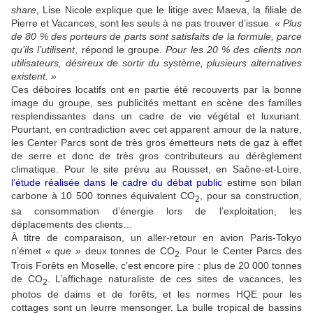
share
, Lise Nicole explique que le litige avec Maeva, la filiale de
Pierre et Vacances, sont les seuls à ne pas trouver d’issue.
«
Plus
de 80 % des porteurs de parts sont satisfaits de la formule, parce
qu’ils l’utilisent
, répond le groupe.
Pour les 20 % des clients non
utilisateurs, désireux de sortir du système, plusieurs alternatives
existent. »
Ces déboires locatifs ont en partie été recouverts par la bonne
image du groupe, ses publicités mettant en scène des familles
resplendissantes dans un cadre de vie végétal et luxuriant.
Pourtant, en contradiction avec cet apparent amour de la nature,
les Center Parcs sont de très gros émetteurs nets de gaz à effet
de serre et donc de très gros contributeurs au dérèglement
climatique. Pour le site prévu au Rousset, en Saône-et-Loire,
l’étude réalisée dans le cadre du débat public
estime son bilan
carbone à 10 500 tonnes équivalent CO
, pour sa construction,
2
sa consommation d’énergie lors de l’exploitation, les
déplacements des clients…
À titre de comparaison, un aller-retour en avion Paris-Tokyo
n’émet
« que »
deux tonnes de CO
. Pour le Center Parcs des
2
Trois Forêts en Moselle, c’est encore pire : plus de 20 000 tonnes
de CO
. L’affichage naturaliste de ces sites de vacances, les
2
photos de daims et de forêts, et les normes HQE pour les
cottages sont un leurre mensonger. La bulle tropical de bassins