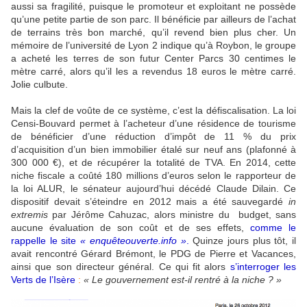
aussi sa fragilité, puisque le promoteur et exploitant ne possède
qu’une petite partie de son parc. Il bénéficie par ailleurs de l’achat
de terrains très bon marché, qu’il revend bien plus cher. Un
mémoire de l’université de Lyon 2 indique qu’à Roybon, le groupe
a acheté les terres de son futur Center Parcs 30 centimes le
mètre carré, alors qu’il les a revendus 18 euros le mètre carré.
Jolie culbute.
Mais la clef de voûte de ce système, c’est la défiscalisation. La loi
Censi-Bouvard permet à l’acheteur d’une résidence de tourisme
de bénéficier d’une réduction d’impôt de 11 % du prix
d’acquisition d’un bien immobilier étalé sur neuf ans (plafonné à
300 000 €), et de récupérer la totalité de TVA. En 2014, cette
niche fiscale a coûté 180 millions d’euros selon le rapporteur de
la loi ALUR, le sénateur aujourd’hui décédé Claude Dilain. Ce
dispositif devait s’éteindre en 2012 mais a été sauvegardé
in
extremis
par Jérôme Cahuzac, alors ministre du budget, sans
aucune évaluation de son coût et de ses effets,
comme le
rappelle le site
« enquêteouverte.info »
.
Quinze jours plus tôt, il
avait rencontré Gérard Brémont, le PDG de Pierre et Vacances,
ainsi que son directeur général. Ce qui fit alors
s’interroger les
Verts de l’Isère
:
« Le gouvernement est-il rentré à la niche ? »