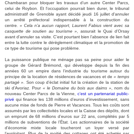
Chambaran pour bloquer les travaux d’un autre Center Parcs,
celui de Roybon. Et l'occupation pourrait bien durer, l
e tribunal
administratif de Grenoble ayant décidé jeudi 16 juillet d'annuler
un arrêté préfectoral indispensable à la construction du
centre.
« Cela n’a aucun rapport, Laurent Fabius vient avec sa
casquette de soutien au tourisme »
, assurait le Quai d’Orsay
avant d'annuler sa visite. C’est pourtant bien l’absence de lien fait
entre la lutte contre le dérèglement climatique et la promotion de
ce type de tourisme qui pose problème.
La puissance publique ne ménage pas sa peine pour aider le
groupe de Gérard Brémond, qui développe depuis la fin des
années 60 un empire dans l’industrie du tourisme autour du
principe de la location de résidences de vacances et de
« temps
partagé »
. Son coup d’éclat initial fut la création de la station de
ski d’Avoriaz. Pour
« le Domaine du bois aux daims »
, nom du
nouveau Center Parcs de la Vienne,
c’est un partenariat public-
privé
qui finance les 138 millions d’euros d’investissement, sans
aucune mise de fonds de Pierre et Vacances. Tous les coûts sont
assumés par les collectivités locales et la Caisse des dépôts, dont
un emprunt de 68 millions d’euros sur 22 ans, complétés par 5
millions de subventions de l’État. Les actionnaires de la société
d’économie mixte locale toucheront un loyer versé par
l’exploitant. Plus de la moitié des cottages ont été achetés par