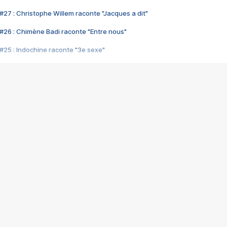
#27 : Christophe Willem raconte "Jacques a dit"
#26 : Chimène Badi raconte "Entre nous"
#25 : Indochine raconte "3e sexe"
#24 : Zaho raconte "C'est chelou"
#23 : Patrick Bruel raconte "Au café des délices"
#22 : Kyo raconte "Le chemin"
#21 : Nolwenn Leroy raconte "Cassé"
#20 : Patrick Hernandez raconte "Born to be alive"
#19 : Lorie raconte "Près de moi"
#18 : Michael Jones raconte "A nos actes manqués" (avec Jean-Jacque
#17 : Khaled raconte "Aïcha"
#16 : Corneille raconte "Parce qu'on vient de loin"