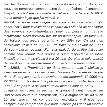
Sur les forums de discussion d’investisseurs immobiliers, on
trouve de nombreux commentaires de propriétaires mécontents :
Emy74 :
«
P&V me renouvelle le bail avec une baisse de 80 %
sur le dernier loyer que j'ai touché. »
Ritxi64 :
«
Après une longue hésitation et bcp de réflexion j’ai
choisi P et V pour investir dans le cadre du LMP afin de m assurer
des revenus complémentaires pour compenser un retraite
insuffisante. Reçu nouveau bail sur un beau papier : au total 70%
de baisse des loyers garantis + un 20% sur CA net non
contrôlable et plus de 20.000 € de travaux me privant de 2 ans
de ces maigres revenus. J'en suis malade de m’être fait rouler
comme cela venant d’un groupe a priori respectable et solide
financièrement mais c’était il y a 10 ans. De plus je suis chargé
de crédit pour cet investissement qui se termine dans 7 mois
».
Titof82988 :
« Propriétaire de deux appartements à Moliets je
viens de recevoir mes deux baux. Surprise tout à été divisé par
deux! Et en plus pour la rénovation on me demande 11 000€ soit
22 000 € pour les deux ! Je précise que ce sont juste deux t2 de
30m2. A ce prix la le sol des murs au plafond sont en or!!! »
Jusqu’ici, les loyers versés par le groupe étaient indexés sur
l’indice des coûts à la construction, qui a augmenté de 40 % en
10 ans, grevant les comptes de l’exploitant.
« Il n’est pas
compliqué de comprendre que nous n’étions pas dans un modèle