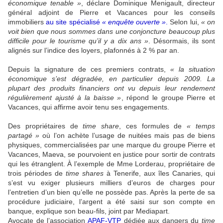
économique tenable »
, déclare Dominique Menigault, directeur
général adjoint de Pierre et Vacances pour les conseils
immobiliers
au site spécialisé
« enquête ouverte »
.
Selon lui,
« on
voit bien que nous sommes dans une conjoncture beaucoup plus
difficile pour le tourisme qu’il y a dix ans »
. Désormais, ils sont
alignés sur l’indice des loyers, plafonnés à 2 % par an.
Depuis la signature de ces premiers contrats,
«
la situation
économique s’est dégradée, en particulier depuis 2009. La
plupart des produits financiers ont vu depuis leur rendement
régulièrement ajusté à la baisse »
, répond le groupe Pierre et
Vacances, qui affirme avoir tenu ses engagements.
Des propriétaires de
time share
, ces formules de
« temps
partagé »
où l’on achète l’usage de nuitées mais pas de biens
physiques, commercialisées par une marque du groupe Pierre et
Vacances, Maeva, se pourvoient en justice pour sortir de contrats
qui les étranglent. À l’exemple de Mme Lorderau, propriétaire de
trois périodes de
time shares
à Tenerife, aux îles Canaries, qui
s’est vu exiger plusieurs milliers d’euros de charges pour
l’entretien d’un bien qu’elle ne possède pas. Après la perte de sa
procédure judiciaire, l’argent a été saisi sur son compte en
banque, explique son beau-fils, joint par Mediapart.
Avocate de l’association
APAF-VTP
dédiée aux dangers du
time