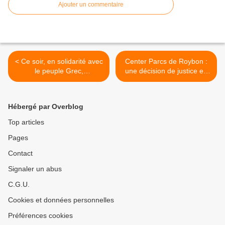
Ajouter un commentaire
< Ce soir, en solidarité avec
Center Parcs de Roybon :
le peuple Grec,
une décision de justice en
Rassemblement devant la
forme de coup d’arrêt >
maison carrée à Nimes
jeudi à 19h
Hébergé par Overblog
Top articles
Pages
Contact
Signaler un abus
C.G.U.
Cookies et données personnelles
Préférences cookies