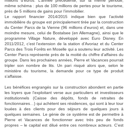
millions d’euros. L’année précédente, sur la même période,
même schéma : plus de 100 millions de pertes pour le tourisme,
près de 5 millions de gains pour l’immobilier.
Le rapport financier 2014/2015 indique bien que l’activité
immobilière du groupe est principalement tirée par la construction
du Center Parcs de la Vienne (96 millions d’euros) et, dans une
moindre mesure, celui de Bostalsee (en Allemagne), ainsi que le
programme Village Nature, développé avec Euro Disney. En
2011/2012, c’est l’extension de la station d’Avoriaz et du Center
Parcs des Trois Forêts en Moselle qui a soutenu leur activité. Les
Center Parcs représente près de la moitié du chiffre d’affaires du
groupe. Dans les prochaines années, Pierre et Vacances pourrait
tripler son nombre de lits. Un pari risqué alors que, selon le
ministère du tourisme, la demande pour ce type de produit
s’affaisse.
Les bénéfices engrangés sur la construction abondent en partie
les loyers que l’exploitant verse aux particuliers et investisseurs
institutionnels (Caisse des dépôts, fonds de retraites de
fonctionnaires…) qui achètent ses résidences, qui sont à leur tour
louées à des clients pour des séjours de quelques jours à
quelques semaines. Le génie de ce système est de permettre à
Pierre et Vacances de fonctionner avec très peu de fonds
propres – le capital est dilué entre ces nombreux acteurs. C’est