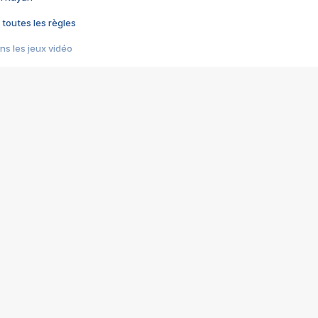
 toutes les règles
s les jeux vidéo
us choquant de Rockstar ? - Le scandale BULLY
e plus moche de Steam
du RÊVE tourne au CAUCHEMAR
pendant 8 heures
it… à tort
umiliés par un jeu vidéo
ire - Final Fantasy 8
ti un empire - Age of Empires
story DOFUS
tard, il crée l'un des pires jeux de tous les temps, MindsEye.