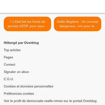
< L'Etat fait les fonds de
Dette illégitime : Un concept
poches d'EDF pour sauver
dangereux, non pour les
Areva - En compensation,
populations, mais pour le
l’électricien obtiendrait des
néolibéralisme ! >
hausses de tarifs et peut-
Hébergé par Overblog
être un abaissement des
normes de sécurité
Top articles
nucléaire (Martine Orange)
Pages
Contact
Signaler un abus
C.G.U.
Cookies et données personnelles
Préférences cookies
Voir le profil de democratie-reelle-nimes sur le portail Overblog