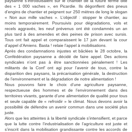
paysanne s’introduisaient sur le chantier de la future ferme dite
des « 1 000 vaches », en Picardie. Ils dégonflent des pneus
d’engins de chantier et peignent sur 250 mètres de long le slogan
« Non aux mille vaches ». L’objectif : stopper le chantier, au
moins temporairement. Poursuivis pour dégradations, vols et
recels aggravés, les neuf prévenus ont été condamnés un an
plus tard à des amendes et des peines de prison avec sursis.
Tous ont fait appel et comparaissent le 17 juin devant la cour
d’appel d’Amiens. Basta ! relaie l’appel à mobilisations.
Après des condamnations injustes et bâclées le 28 octobre, la
Confédération paysanne a décidé de faire appel. Des actions
syndicales n’ont pas à être sanctionnées pénalement ! Les
militants de la Conf’ ont agi pour l’avenir de tous, contre la
disparition des paysans, la précarisation générale, la destruction
de l’environnement et la dégradation de notre alimentation !
Nous pouvons faire le choix d’une agriculture paysanne,
respectueuse des hommes et de l’environnement dans des
territoires vivants, garante d’une alimentation de qualité pour tous
et seule capable de « refroidir » le climat. Nous devons avoir la
possibilité de défendre un avenir commun dans une société plus
juste.
Alors que les atteintes à la liberté syndicale s’intensifient, et parce
que la lutte contre l’industrialisation de l’agriculture est juste et
s’inscrit dans la mobilisation grandissante contre les accords de