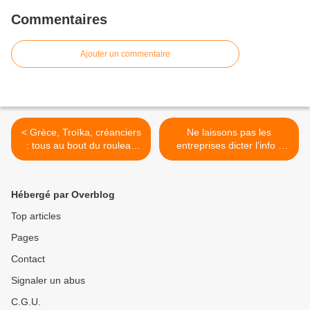
Commentaires
Ajouter un commentaire
< Grèce, Troïka, créanciers
Ne laissons pas les
: tous au bout du rouleau
entreprises dicter l’info -
(et c’est tant mieux)
Stop à la Directive Secret
des Affaires ! (Elise Lucet) >
Hébergé par Overblog
Top articles
Pages
Contact
Signaler un abus
C.G.U.