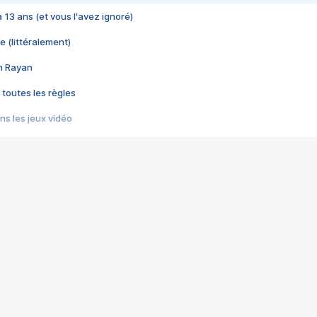
 a 13 ans (et vous l'avez ignoré)
e (littéralement)
im Rayan
 toutes les règles
s les jeux vidéo
us choquant de Rockstar ? - Le scandale BULLY
e plus moche de Steam
du RÊVE tourne au CAUCHEMAR
pendant 8 heures
it… à tort
umiliés par un jeu vidéo
ire - Final Fantasy 8