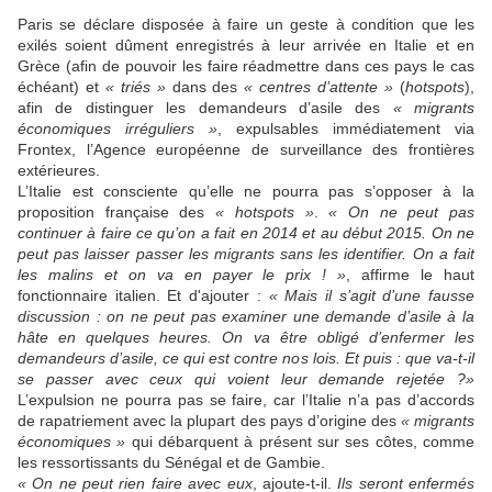
Paris se déclare disposée à faire un geste à condition que les
exilés soient dûment enregistrés à leur arrivée en Italie et en
Grèce (afin de pouvoir les faire réadmettre dans ces pays le cas
échéant) et
« triés »
dans des
« centres d’attente »
(
hotspots
),
afin de distinguer les demandeurs d’asile des
« migrants
économiques irréguliers »
, expulsables immédiatement via
Frontex, l’Agence européenne de surveillance des frontières
extérieures.
L’Italie est consciente qu’elle ne pourra pas s’opposer à la
proposition française des
« hotspots »
.
« On ne peut pas
continuer à faire ce qu’on a fait en 2014 et au début 2015. On ne
peut pas laisser passer les migrants sans les identifier. On a fait
les malins et on va en payer le prix ! »
, affirme le haut
fonctionnaire italien. Et d'ajouter :
« Mais il s’agit d’une fausse
discussion : on ne peut pas examiner une demande d’asile à la
hâte en quelques heures. On va être obligé d’enfermer les
demandeurs d’asile, ce qui est contre nos lois. Et puis : que va-t-il
se passer avec ceux qui voient leur demande rejetée ?»
L’expulsion ne pourra pas se faire, car l’Italie n’a pas d’accords
de rapatriement avec la plupart des pays d’origine des
« migrants
économiques »
qui débarquent à présent sur ses côtes, comme
les ressortissants du Sénégal et de Gambie.
« On ne peut rien faire avec eux
, ajoute-t-il.
Ils seront enfermés