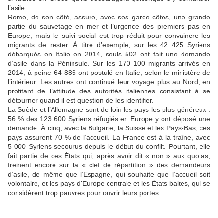
l’asile.
Rome, de son côté, assure, avec ses garde-côtes, une grande
partie du sauvetage en mer et l’urgence des premiers pas en
Europe, mais le suivi social est trop réduit pour convaincre les
migrants de rester. À titre d’exemple, sur les 42 425 Syriens
débarqués en Italie en 2014, seuls 502 ont fait une demande
d’asile dans la Péninsule. Sur les 170 100 migrants arrivés en
2014, à peine 64 886 ont postulé en Italie, selon le ministère de
l’intérieur. Les autres ont continué leur voyage plus au Nord, en
profitant de l’attitude des autorités italiennes consistant à se
détourner quand il est question de les identifier.
La Suède et l’Allemagne sont de loin les pays les plus généreux :
56 % des 123 600 Syriens réfugiés en Europe y ont déposé une
demande. À cinq, avec la Bulgarie, la Suisse et les Pays-Bas, ces
pays assurent 70 % de l’accueil. La France est à la traîne, avec
5 000 Syriens secourus depuis le début du conflit. Pourtant, elle
fait partie de ces États qui, après avoir dit « non » aux quotas,
freinent encore sur la « clef de répartition » des demandeurs
d’asile, de même que l’Espagne, qui souhaite que l’accueil soit
volontaire, et les pays d’Europe centrale et les États baltes, qui se
considèrent trop pauvres pour ouvrir leurs portes.