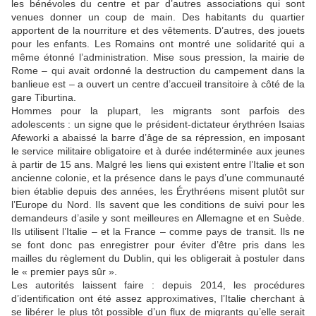
les bénévoles du centre et par d’autres associations qui sont
venues donner un coup de main. Des habitants du quartier
apportent de la nourriture et des vêtements. D’autres, des jouets
pour les enfants. Les Romains ont montré une solidarité qui a
même étonné l’administration. Mise sous pression, la mairie de
Rome – qui avait ordonné la destruction du campement dans la
banlieue est – a ouvert un centre d’accueil transitoire à côté de la
gare Tiburtina.
Hommes pour la plupart, les migrants sont parfois des
adolescents : un signe que le président-dictateur érythréen Isaias
Afeworki a abaissé la barre d’âge de sa répression, en imposant
le service militaire obligatoire et à durée indéterminée aux jeunes
à partir de 15 ans. Malgré les liens qui existent entre l’Italie et son
ancienne colonie, et la présence dans le pays d’une communauté
bien établie depuis des années, les Érythréens misent plutôt sur
l’Europe du Nord. Ils savent que les conditions de suivi pour les
demandeurs d’asile y sont meilleures en Allemagne et en Suède.
Ils utilisent l’Italie – et la France – comme pays de transit. Ils ne
se font donc pas enregistrer pour éviter d’être pris dans les
mailles du règlement du Dublin, qui les obligerait à postuler dans
le « premier pays sûr ».
Les autorités laissent faire : depuis 2014, les procédures
d’identification ont été assez approximatives, l’Italie cherchant à
se libérer le plus tôt possible d’un flux de migrants qu’elle serait