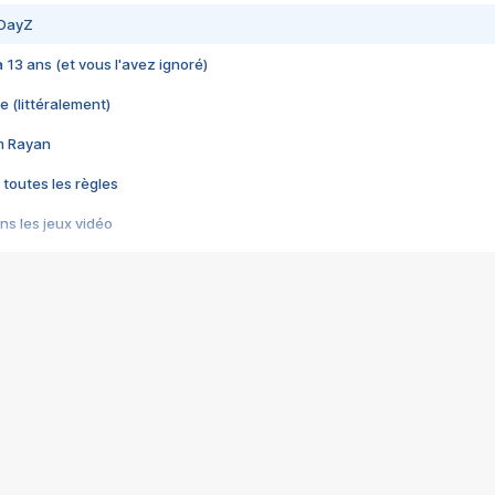
 DayZ
 a 13 ans (et vous l'avez ignoré)
e (littéralement)
im Rayan
 toutes les règles
s les jeux vidéo
us choquant de Rockstar ? - Le scandale BULLY
e plus moche de Steam
du RÊVE tourne au CAUCHEMAR
pendant 8 heures
it… à tort
umiliés par un jeu vidéo