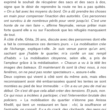
exprimé le souhait de récupérer des sacs et des sacs à dos,
signe que le désir de reprendre la route ne les a pas quittés.
« On a fait avec les moyens du bord. On a dû prendre les choses
en main pour compenser l’inaction des autorités. Ces personnes
ont survécu à de nombreux périls pour venir jusqu’ici. C’est une
honte de ne rien faire »
, affirme Neymalie, venue prêter main
forte quand elle a vu sur Facebook que les réfugiés manquaient
de tout.
À côté d’elle, Ghita, 26 ans, discute avec des personnes dont elle
a fait la connaissance ces derniers jours.
« La mobilisation crée
de l’échange
, explique-t-elle.
Je suis venue parce qu’un ami,
sachant que j’habite le quartier, m’a confié un sac rempli
d’habits. »
La mobilisation citoyenne, selon elle, a pris de
l’ampleur grâce à la médiatisation.
« Chacun a vu à la télé les
images des bateaux. Et maintenant ils sont là chez nous, à nos
fenêtres, on ne peut pas rester spectateurs »
, assure-t-elle.
Deux copines qui vivent à côté sont du même avis, mais elles
reconnaissent avoir été embarrassées quand les tentes se sont
montées au pied de leur immeuble :
« On a eu un peu de mal au
début. On s’est dit que cela allait créer des tensions. Et puis, non.
Ce qui nous a incitées à participer, c’est l’intervention brutale des
policiers. »
La mobilisation du quartier n’étonne pas Anissa
Khelifi, qui tient un restaurant en face :
«Ici, la souffrance et
l’entraide, on connaît. Il y a du crack, des clochards, des gens qui