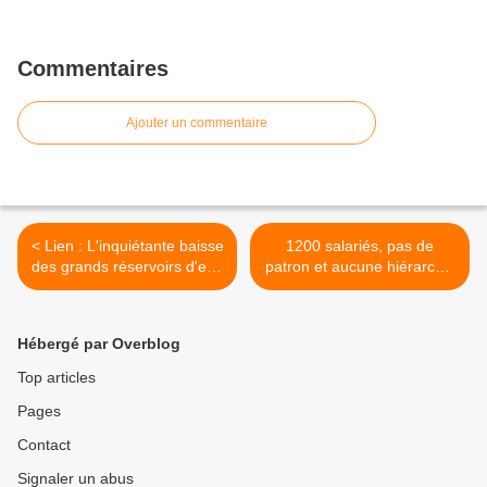
Commentaires
Ajouter un commentaire
< Lien : L'inquiétante baisse
1200 salariés, pas de
des grands réservoirs d'eau
patron et aucune hiérarchie
souterrains
: les secrets de la
coopérative Cecosesola au
Venezuela >
Hébergé par Overblog
Top articles
Pages
Contact
Signaler un abus