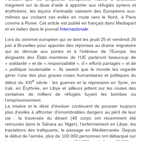
mégotent sur la dose d’aide à apporter aux réfugiés syriens et
érythréens, les leçons d’entraide naissent des Européens eux-
mêmes qui croisent ces exilés en route vers le Nord, à Paris
comme à Rome. Cet article est publié en français dans Mediapart
et en italien dans le journal
Internazionale
.
Lors du sommet européen qui se tient les jeudi 25 et vendredi 26
juin à Bruxelles pour apporter des réponses au drame migratoire
qui se déroule aux portes et à l’intérieur de l’Europe, les
dirigeants des États membres de l’UE parleront beaucoup de
« solidarité »
et de
« responsabilité »
, d’
« efforts partagés »
et de
« politique soutenable »
. Ils savent que le monde les regarde
gérer l’une des plus graves crises humanitaires et politiques du
e
début du XXI
siècle : les guerres et la répression en Syrie, en
Irak, en Érythrée, en Libye et ailleurs jettent sur les routes des
centaines de milliers de réfugiés fuyant les bombes ou
l’emprisonnement.
La misère et le désir d’évoluer continuent de pousser toujours
plus d’exilés à affronter d’innombrables dangers au péril de leur
vie : la traversée du désert (48 corps ont récemment été
retrouvés dans le Sahara au Niger), l’enfermement en Libye, les
tractations des trafiquants, le passage en Méditerranée. Depuis
le début de l’année, plus de 100 000 personnes ont débarqué sur