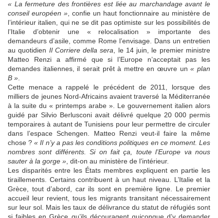
« La fermeture des frontières est liée au marchandage avant le
conseil européen »
, confie un haut fonctionnaire au ministère de
l’intérieur italien, qui ne se dit pas optimiste sur les possibilités de
l’Italie d’obtenir une « relocalisation » importante des
demandeurs d’asile, comme Rome l’envisage. Dans un entretien
au quotidien
Il Corriere della sera
, le 14 juin, le premier ministre
Matteo Renzi a affirmé que si l’Europe n’acceptait pas les
demandes italiennes, il serait prêt à mettre en œuvre un
« plan
B »
.
Cette menace a rappelé le précédent de 2011, lorsque des
milliers de jeunes Nord-Africains avaient traversé la Méditerranée
à la suite du « printemps arabe ». Le gouvernement italien alors
guidé par Silvio Berlusconi avait délivré quelque 20 000 permis
temporaires à autant de Tunisiens pour leur permettre de circuler
dans l’espace Schengen. Matteo Renzi veut-il faire la même
chose ?
« Il n’y a pas les conditions politiques en ce moment. Les
nombres sont différents. Si on fait ça, toute l’Europe va nous
sauter à la gorge »
, dit-on au ministère de l’intérieur.
Les disparités entre les États membres expliquent en partie les
tiraillements. Certains contribuent à un haut niveau. L’Italie et la
Grèce, tout d’abord, car ils sont en première ligne. Le premier
accueil leur revient, tous les migrants transitant nécessairement
sur leur sol. Mais les taux de délivrance du statut de réfugiés sont
si faibles en Grèce qu’ils découragent quiconque d’y demander