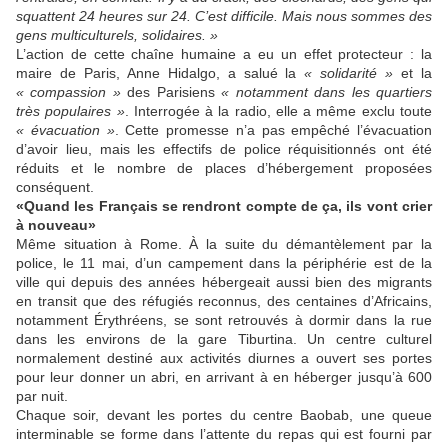
squattent 24 heures sur 24. C’est difficile. Mais nous sommes des
gens multiculturels, solidaires. »
L’action de cette chaîne humaine a eu un effet protecteur : la
maire de Paris, Anne Hidalgo, a salué la
« solidarité »
et la
« compassion »
des Parisiens
« notamment dans les quartiers
très populaires »
. Interrogée à la radio, elle a même exclu toute
« évacuation »
. Cette promesse n’a pas empêché l’évacuation
d’avoir lieu, mais les effectifs de police réquisitionnés ont été
réduits et le nombre de places d’hébergement proposées
conséquent.
«Quand les Français se rendront compte de ça, ils vont crier
à nouveau»
Même situation à Rome. À la suite du démantèlement par la
police, le 11 mai, d’un campement dans la périphérie est de la
ville qui depuis des années hébergeait aussi bien des migrants
en transit que des réfugiés reconnus, des centaines d’Africains,
notamment Érythréens, se sont retrouvés à dormir dans la rue
dans les environs de la gare Tiburtina. Un centre culturel
normalement destiné aux activités diurnes a ouvert ses portes
pour leur donner un abri, en arrivant à en héberger jusqu’à 600
par nuit.
Chaque soir, devant les portes du centre Baobab, une queue
interminable se forme dans l’attente du repas qui est fourni par