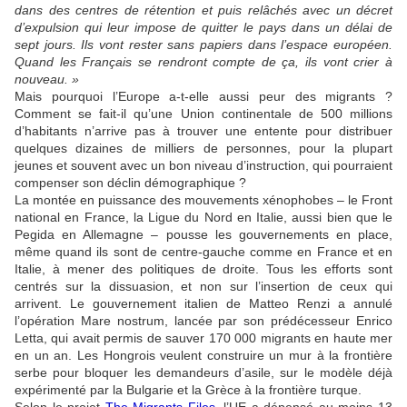
dans des centres de rétention et puis relâchés avec un décret
d’expulsion qui leur impose de quitter le pays dans un délai de
sept jours. Ils vont rester sans papiers dans l’espace européen.
Quand les Français se rendront compte de ça, ils vont crier à
nouveau. »
Mais pourquoi l’Europe a-t-elle aussi peur des migrants ?
Comment se fait-il qu’une Union continentale de 500 millions
d’habitants n’arrive pas à trouver une entente pour distribuer
quelques dizaines de milliers de personnes, pour la plupart
jeunes et souvent avec un bon niveau d’instruction, qui pourraient
compenser son déclin démographique ?
La montée en puissance des mouvements xénophobes – le Front
national en France, la Ligue du Nord en Italie, aussi bien que le
Pegida en Allemagne – pousse les gouvernements en place,
même quand ils sont de centre-gauche comme en France et en
Italie, à mener des politiques de droite. Tous les efforts sont
centrés sur la dissuasion, et non sur l’insertion de ceux qui
arrivent. Le gouvernement italien de Matteo Renzi a annulé
l’opération Mare nostrum, lancée par son prédécesseur Enrico
Letta, qui avait permis de sauver 170 000 migrants en haute mer
en un an. Les Hongrois veulent construire un mur à la frontière
serbe pour bloquer les demandeurs d’asile, sur le modèle déjà
expérimenté par la Bulgarie et la Grèce à la frontière turque.
Selon le projet
The Migrants Files
, l’UE a dépensé au moins 13