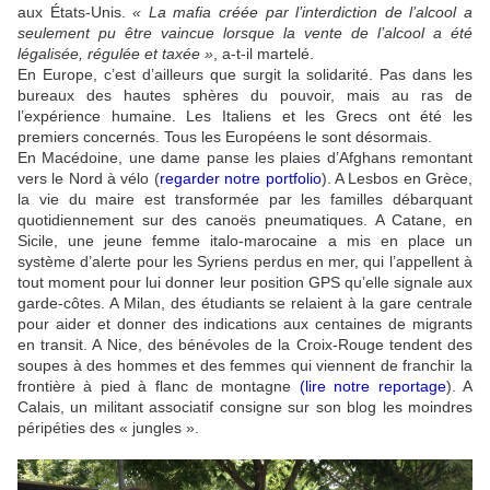
aux États-Unis.
« La mafia créée par l’interdiction de l’alcool a
seulement pu être vaincue lorsque la vente de l’alcool a été
légalisée, régulée et taxée »
, a-t-il martelé.
En Europe, c’est d’ailleurs que surgit la solidarité. Pas dans les
bureaux des hautes sphères du pouvoir, mais au ras de
l’expérience humaine. Les Italiens et les Grecs ont été les
premiers concernés. Tous les Européens le sont désormais.
En Macédoine, une dame panse les plaies d’Afghans remontant
vers le Nord à vélo (
regarder notre portfolio
). A Lesbos en Grèce,
la vie du maire est transformée par les familles débarquant
quotidiennement sur des canoës pneumatiques. A Catane, en
Sicile, une jeune femme italo-marocaine a mis en place un
système d’alerte pour les Syriens perdus en mer, qui l’appellent à
tout moment pour lui donner leur position GPS qu’elle signale aux
garde-côtes. A Milan, des étudiants se relaient à la gare centrale
pour aider et donner des indications aux centaines de migrants
en transit. A Nice, des bénévoles de la Croix-Rouge tendent des
soupes à des hommes et des femmes qui viennent de franchir la
frontière à pied à flanc de montagne
(
lire notre reportage
). A
Calais, un militant associatif consigne sur son blog les moindres
péripéties des « jungles ».