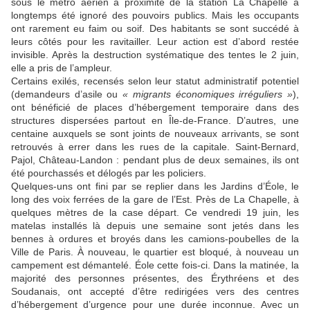
sous le métro aérien à proximité de la station La Chapelle a
longtemps été ignoré des pouvoirs publics. Mais les occupants
ont rarement eu faim ou soif. Des habitants se sont succédé à
leurs côtés pour les ravitailler. Leur action est d’abord restée
invisible. Après la destruction systématique des tentes le 2 juin,
elle a pris de l’ampleur.
Certains exilés, recensés selon leur statut administratif potentiel
(demandeurs d’asile ou
« migrants économiques irréguliers »
),
ont bénéficié de places d’hébergement temporaire dans des
structures dispersées partout en Île-de-France. D’autres, une
centaine auxquels se sont joints de nouveaux arrivants, se sont
retrouvés à errer dans les rues de la capitale. Saint-Bernard,
Pajol, Château-Landon : pendant plus de deux semaines, ils ont
été pourchassés et délogés par les policiers.
Quelques-uns ont fini par se replier dans les Jardins d’Éole, le
long des voix ferrées de la gare de l’Est. Près de La Chapelle, à
quelques mètres de la case départ. Ce vendredi 19 juin, les
matelas installés là depuis une semaine sont jetés dans les
bennes à ordures et broyés dans les camions-poubelles de la
Ville de Paris. À nouveau, le quartier est bloqué, à nouveau un
campement est démantelé. Éole cette fois-ci. Dans la matinée, la
majorité des personnes présentes, des Érythréens et des
Soudanais, ont accepté d’être redirigées vers des centres
d’hébergement d’urgence pour une durée inconnue. Avec un