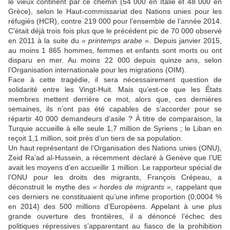
le vieux continent par ce chemin (54 000 en Italie et 48 000 en
Grèce), selon le Haut-commissariat des Nations unies pour les
réfugiés (HCR), contre 219 000 pour l’ensemble de l’année 2014.
C'était déjà trois fois plus que le précédent pic de 70 000 observé
en 2011 à la suite du
« printemps arabe »
. Depuis janvier 2015,
au moins 1 865 hommes, femmes et enfants sont morts ou ont
disparu en mer. Au moins 22 000 depuis quinze ans, selon
l’Organisation internationale pour les migrations (OIM).
Face à cette tragédie, il sera nécessairement question de
solidarité entre les Vingt-Huit. Mais qu’est-ce que les États
membres mettent derrière ce mot, alors que, ces dernières
semaines, ils n’ont pas été capables de s’accorder pour se
répartir 40 000 demandeurs d’asile ? À titre de comparaison, la
Turquie accueille à elle seule 1,7 million de Syriens ; le Liban en
reçoit 1,1 million, soit près d’un tiers de sa population.
Un haut représentant de l’Organisation des Nations unies (ONU),
Zeid Ra’ad al-Hussein, a récemment déclaré à Genève que l’UE
avait les moyens d’en accueillir 1 million. Le rapporteur spécial de
l’ONU pour les droits des migrants, François Crépeau, a
déconstruit le mythe des
« hordes de migrants »
, rappelant que
ces derniers ne constituaient qu’une infime proportion (0,0004 %
en 2014) des 500 millions d’Européens. Appelant à une plus
grande ouverture des frontières, il a dénoncé l’échec des
politiques répressives s’apparentant au fiasco de la prohibition