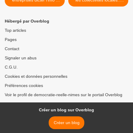
Stop à la Directive Secret
mais elles peuvent le
des Affaires ! (Elise Lucet)
refuser ! (Raoul Marc
Jennar) >
Hébergé par Overblog
Top articles
Pages
Contact
Signaler un abus
C.G.U.
Cookies et données personnelles
Préférences cookies
Voir le profil de democratie-reelle-nimes sur le portail Overblog
Créer un blog sur Overblog
Créer un blog