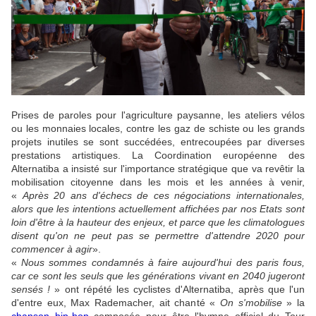
Prises de paroles pour l'agriculture paysanne, les ateliers vélos
ou les monnaies locales, contre les gaz de schiste ou les grands
projets inutiles se sont succédées, entrecoupées par diverses
prestations artistiques. La Coordination européenne des
Alternatiba a insisté sur l'importance stratégique que va revêtir la
mobilisation citoyenne dans les mois et les années à venir,
«
Après 20 ans d'échecs de ces négociations internationales,
alors que les intentions actuellement affichées par nos Etats sont
loin d'être à la hauteur des enjeux, et parce que les climatologues
disent qu'on ne peut pas se permettre d'attendre 2020 pour
commencer à agir
».
«
Nous sommes condamnés à faire aujourd'hui des paris fous,
car ce sont les seuls que les générations vivant en 2040 jugeront
sensés !
» ont répété les cyclistes d'Alternatiba, après que l'un
d'entre eux, Max Rademacher, ait chanté «
On s'mobilise
» la
chanson hip-hop
composée pour être l'hymne officiel du Tour