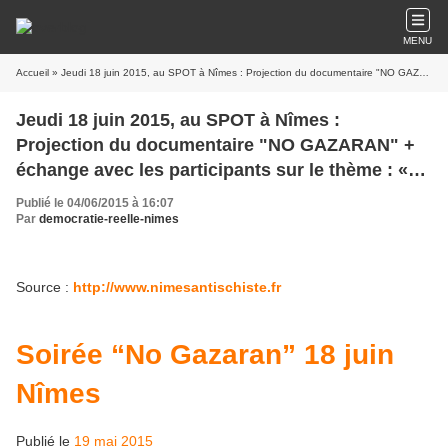
MENU
Accueil
» Jeudi 18 juin 2015, au SPOT à Nîmes : Projection du documentaire "NO GAZARAN" + échange avec les participants sur le thème : « Mobilisations et initiatives citoyennes pour une transition énergétique »
Jeudi 18 juin 2015, au SPOT à Nîmes :
Projection du documentaire "NO GAZARAN" +
échange avec les participants sur le thème : «
Mobilisations et initiatives citoyennes pour une
Publié le 04/06/2015 à 16:07
transition énergétique »
Par
democratie-reelle-nimes
Source :
http://www.nimesantischiste.fr
Soirée “No Gazaran” 18 juin
Nîmes
Publié le
19 mai 2015