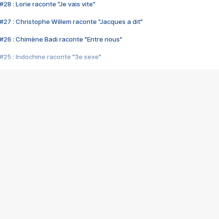
28 : Lorie raconte "Je vais vite"
#27 : Christophe Willem raconte "Jacques a dit"
#26 : Chimène Badi raconte "Entre nous"
#25 : Indochine raconte "3e sexe"
#24 : Zaho raconte "C'est chelou"
#23 : Patrick Bruel raconte "Au café des délices"
#22 : Kyo raconte "Le chemin"
#21 : Nolwenn Leroy raconte "Cassé"
#20 : Patrick Hernandez raconte "Born to be alive"
#19 : Lorie raconte "Près de moi"
#18 : Michael Jones raconte "A nos actes manqués" (avec Jean-Jacque
#17 : Khaled raconte "Aïcha"
#16 : Corneille raconte "Parce qu'on vient de loin"