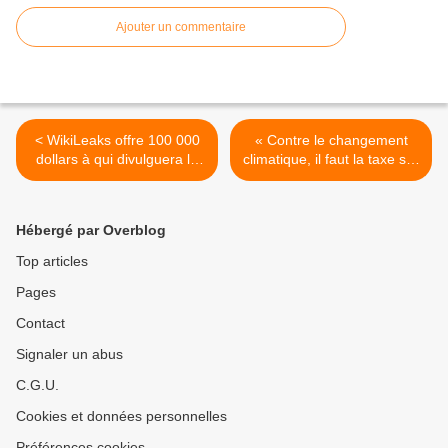
Ajouter un commentaire
< WikiLeaks offre 100 000
« Contre le changement
dollars à qui divulguera le
climatique, il faut la taxe sur
traité transpacifique - «ce
les transactions financières
traité (qui couvre 40 % du
» Nicolas Hulot >
PIB mondial) vise à créer
Hébergé par Overblog
un nouveau régime
juridique international qui
Top articles
permettra aux
Pages
multinationales de
contourner les tribunaux
Contact
nationaux, de se soustraire
à la protection de
Signaler un abus
l’environnement, de
C.G.U.
surveiller Internet pour le
compte des fournisseurs de
Cookies et données personnelles
contenus, de restreindre la
disponibilité des
Préférences cookies