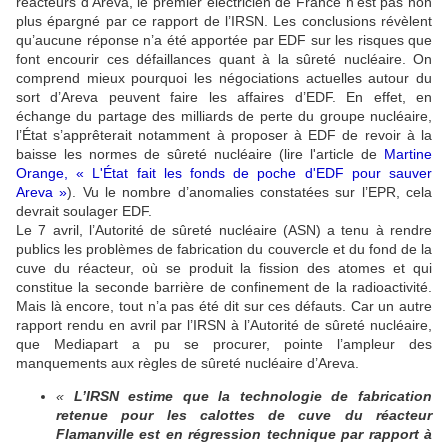
réacteurs d’Areva, le premier électricien de France n’est pas non
plus épargné par ce rapport de l’IRSN. Les conclusions révèlent
qu’aucune réponse n’a été apportée par EDF sur les risques que
font encourir ces défaillances quant à la sûreté nucléaire. On
comprend mieux pourquoi les négociations actuelles autour du
sort d’Areva peuvent faire les affaires d’EDF. En effet, en
échange du partage des milliards de perte du groupe nucléaire,
l’État s’apprêterait notamment à proposer à EDF de revoir à la
baisse les normes de sûreté nucléaire (lire l'article de
Martine
Orange, « L'État fait les fonds de poche d'EDF pour sauver
Areva »
). Vu le nombre d’anomalies constatées sur l’EPR, cela
devrait soulager EDF.
Le 7 avril, l’Autorité de sûreté nucléaire (ASN) a tenu à rendre
publics les problèmes de fabrication du couvercle et du fond de la
cuve du réacteur, où se produit la fission des atomes et qui
constitue la seconde barrière de confinement de la radioactivité.
Mais là encore, tout n’a pas été dit sur ces défauts. Car un autre
rapport rendu en avril par l’IRSN à l’Autorité de sûreté nucléaire,
que Mediapart a pu se procurer, pointe l’ampleur des
manquements aux règles de sûreté nucléaire d’Areva.
«
L’IRSN estime que la technologie de fabrication
retenue pour les calottes de cuve du réacteur
Flamanville est en régression technique par rapport à