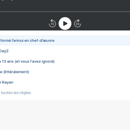
nsformé l’ennui en chef-d’œuvre
 DayZ
 a 13 ans (et vous l'avez ignoré)
e (littéralement)
im Rayan
 toutes les règles
s les jeux vidéo
us choquant de Rockstar ? - Le scandale BULLY
e plus moche de Steam