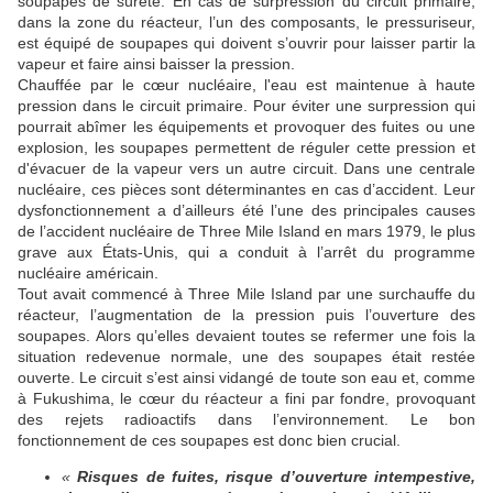
soupapes de sûreté. En cas de surpression du circuit primaire,
dans la zone du réacteur, l’un des composants, le pressuriseur,
est équipé de soupapes qui doivent s’ouvrir pour laisser partir la
vapeur et faire ainsi baisser la pression.
Chauffée par le cœur nucléaire, l'eau est maintenue à haute
pression dans le circuit primaire. Pour éviter une surpression qui
pourrait abîmer les équipements et provoquer des fuites ou une
explosion, les soupapes permettent de réguler cette pression et
d'évacuer de la vapeur vers un autre circuit. Dans une centrale
nucléaire, ces pièces sont déterminantes en cas d’accident. Leur
dysfonctionnement a d’ailleurs été l’une des principales causes
de l’accident nucléaire de Three Mile Island en mars 1979, le plus
grave aux États-Unis, qui a conduit à l’arrêt du programme
nucléaire américain.
Tout avait commencé à Three Mile Island par une surchauffe du
réacteur, l’augmentation de la pression puis l’ouverture des
soupapes. Alors qu’elles devaient toutes se refermer une fois la
situation redevenue normale, une des soupapes était restée
ouverte. Le circuit s’est ainsi vidangé de toute son eau et, comme
à Fukushima, le cœur du réacteur a fini par fondre, provoquant
des rejets radioactifs dans l’environnement. Le bon
fonctionnement de ces soupapes est donc bien crucial.
«
Risques de fuites, risque d’ouverture intempestive,