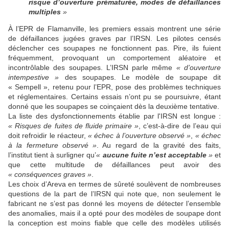
risque d’ouverture prématurée, modes de défaillances
multiples
»
À l’EPR de Flamanville, les premiers essais montrent une série
de défaillances jugées graves par l’IRSN. Les pilotes censés
déclencher ces soupapes ne fonctionnent pas. Pire, ils fuient
fréquemment, provoquant un comportement aléatoire et
incontrôlable des soupapes. L’IRSN parle même
« d’ouverture
intempestive »
des soupapes. Le modèle de soupape dit
« Sempell », retenu pour l’EPR, pose des problèmes techniques
et réglementaires. Certains essais n’ont pu se poursuivre, étant
donné que les soupapes se coinçaient dès la deuxième tentative.
La liste des dysfonctionnements établie par l'IRSN est longue :
« Risques de fuites de fluide primaire »
, c’est-à-dire de l’eau qui
doit refroidir le réacteur,
« échec à l’ouverture observé »
,
« échec
à la fermeture observé »
. Au regard de la gravité des faits,
l’institut tient à surligner qu’
«
aucune fuite n’est acceptable
»
et
que cette multitude de défaillances peut avoir des
« conséquences graves »
.
Les choix d’Areva en termes de sûreté soulèvent de nombreuses
questions de la part de l’IRSN qui note que, non seulement le
fabricant ne s’est pas donné les moyens de détecter l’ensemble
des anomalies, mais il a opté pour des modèles de soupape dont
la conception est moins fiable que celle des modèles utilisés