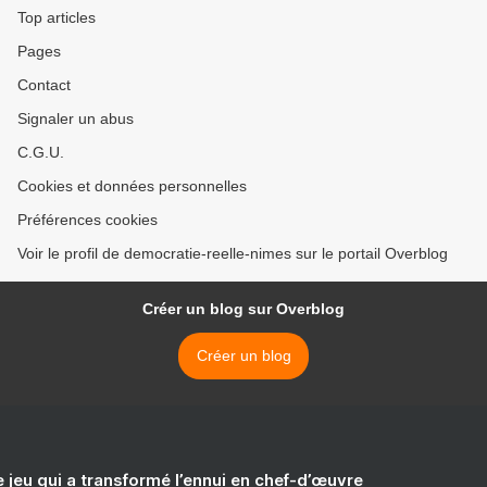
États-Unis avaient
Top articles
secrètement
Pages
considérablement accru les
pouvoirs des agences de
Contact
renseignement dans la lutte
contre les hackers) >
Signaler un abus
C.G.U.
Cookies et données personnelles
Préférences cookies
Voir le profil de democratie-reelle-nimes sur le portail Overblog
Créer un blog sur Overblog
Créer un blog
e jeu qui a transformé l’ennui en chef-d’œuvre