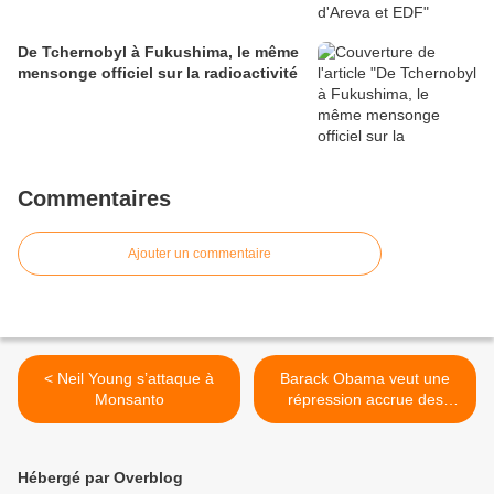
De Tchernobyl à Fukushima, le même
mensonge officiel sur la radioactivité
Commentaires
Ajouter un commentaire
< Neil Young s’attaque à
Barack Obama veut une
Monsanto
répression accrue des
hackers (alors que de
nouveaux documents
fournis par Edward
Hébergé par Overblog
Snowden montrent que les