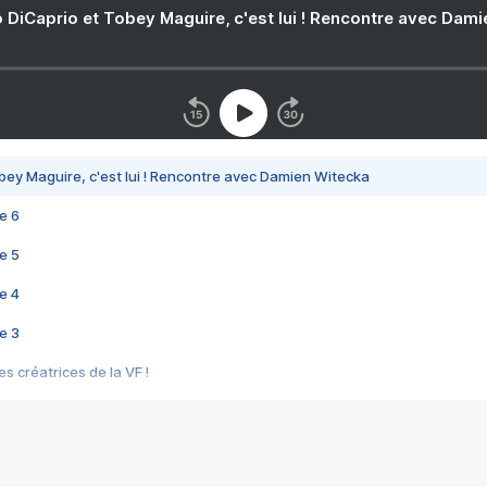
 DiCaprio et Tobey Maguire, c'est lui ! Rencontre avec Dam
bey Maguire, c'est lui ! Rencontre avec Damien Witecka
e 6
e 5
e 4
e 3
s créatrices de la VF !
e 2
e 1