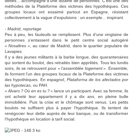
dettes... accompagné d’une dizaine de personnes. C’est une des
méthodes de la Plateforme des victimes des hypothèques. Ces
groupes locaux ont essaimé partout en Espagne, résistant
collectivement à la vague d’expulsions : un exemple... inspirant.
- Madrid, reportage
Peu à peu, les fauteuils se remplissent. Plus d’une vingtaine de
personnes s’entassent dans le petit centre social autogéré
«
Nosaltres
»
, au cœur de Madrid, dans le quartier populaire de
Lavapies.
Il y a des jeunes militants à la barbe longue, des quarantenaires
qui sortent du boulot, des retraités bien apprêtés. Tous les lundis
soirs, ils se retrouvent pour
«
l’assemblée logement
»
. Ensemble,
ils forment l’un des groupes locaux de la Plateforme des victimes
des hypothèques. En espagnol,
Plataforma de los afectados por
las hypotecas
, ou
PAH
.
«
Alvaro
? Où en es tu
?
»
lance un participant. Avec sa femme, ils
ont acheté leur appartement il y a dix ans, en pleine bulle
immobilière. Puis la crise et le chômage sont venus. Les petits
boulots ne suffisent plus à payer l’hypothèque. Ils tentent de
renégocier leur dette auprès de leur banque, ou de transformer
l’hypothèque en location à tarif social.