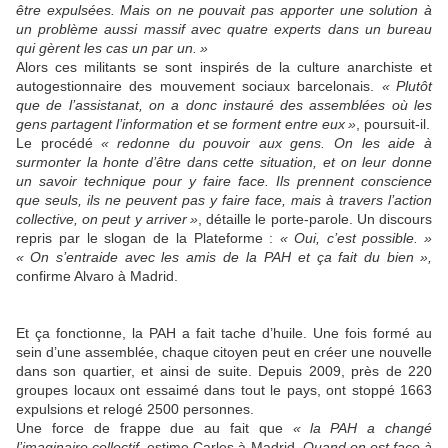
être expulsées. Mais on ne pouvait pas apporter une solution à
un problème aussi massif avec quatre experts dans un bureau
qui gèrent les cas un par un.
»
Alors ces militants se sont inspirés de la culture anarchiste et
autogestionnaire des mouvement sociaux barcelonais.
«
Plutôt
que de l’assistanat, on a donc instauré des assemblées où les
gens partagent l’information et se forment entre eux
»
, poursuit-il.
Le procédé
«
redonne du pouvoir aux gens. On les aide à
surmonter la honte d’être dans cette situation, et on leur donne
un savoir technique pour y faire face. Ils prennent conscience
que seuls, ils ne peuvent pas y faire face, mais à travers l’action
collective, on peut y arriver
»
, détaille le porte-parole. Un discours
repris par le slogan de la Plateforme :
«
Oui, c’est possible.
»
«
On s’entraide avec les amis de la
PAH
et ça fait du bien
»,
confirme Alvaro à Madrid.
Et ça fonctionne, la
PAH
a fait tache d’huile. Une fois formé au
sein d’une assemblée, chaque citoyen peut en créer une nouvelle
dans son quartier, et ainsi de suite. Depuis 2009, près de 220
groupes locaux ont essaimé dans tout le pays, ont stoppé 1663
expulsions et relogé 2500 personnes.
Une force de frappe due au fait que
«
la
PAH
a changé
l’imaginaire collectif
, estime Carles à Madrid.
Quand on est face à