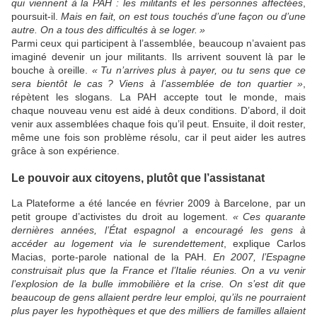
qui viennent à la
PAH
: les militants et les personnes affectées
,
poursuit-il.
Mais en fait, on est tous touchés d’une façon ou d’une
autre. On a tous des difficultés à se loger.
»
Parmi ceux qui participent à l’assemblée, beaucoup n’avaient pas
imaginé devenir un jour militants. Ils arrivent souvent là par le
bouche à oreille.
«
Tu n’arrives plus à payer, ou tu sens que ce
sera bientôt le cas
? Viens à l’assemblée de ton quartier
»
,
répètent les slogans. La
PAH
accepte tout le monde, mais
chaque nouveau venu est aidé à deux conditions. D’abord, il doit
venir aux assemblées chaque fois qu’il peut. Ensuite, il doit rester,
même une fois son problème résolu, car il peut aider les autres
grâce à son expérience.
Le pouvoir aux citoyens, plutôt que l’assistanat
La Plateforme a été lancée en février 2009 à Barcelone, par un
petit groupe d’activistes du droit au logement.
«
Ces quarante
dernières années, l’État espagnol a encouragé les gens à
accéder au logement via le surendettement
, explique Carlos
Macias, porte-parole national de la
PAH
.
En 2007, l’Espagne
construisait plus que la France et l’Italie réunies. On a vu venir
l’explosion de la bulle immobilière et la crise. On s’est dit que
beaucoup de gens allaient perdre leur emploi, qu’ils ne pourraient
plus payer les hypothèques et que des milliers de familles allaient