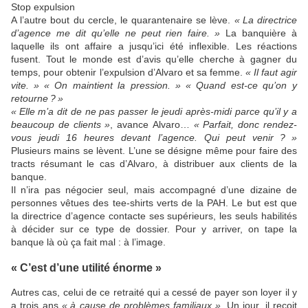
Stop expulsion
A l’autre bout du cercle, le quarantenaire se lève.
«
La directrice
d’agence me dit qu’elle ne peut rien faire.
»
La banquière à
laquelle ils ont affaire a jusqu’ici été inflexible. Les réactions
fusent. Tout le monde est d’avis qu’elle cherche à gagner du
temps, pour obtenir l’expulsion d’Alvaro et sa femme.
«
Il faut agir
vite.
» «
On maintient la pression.
» «
Quand est-ce qu’on y
retourne
?
»
«
Elle m’a dit de ne pas passer le jeudi après-midi parce qu’il y a
beaucoup de clients
»
, avance Alvaro…
«
Parfait, donc rendez-
vous jeudi 16 heures devant l’agence. Qui peut venir
?
»
Plusieurs mains se lèvent. L’une se désigne même pour faire des
tracts résumant le cas d’Alvaro, à distribuer aux clients de la
banque.
Il n’ira pas négocier seul, mais accompagné d’une dizaine de
personnes vêtues des tee-shirts verts de la
PAH
. Le but est que
la directrice d’agence contacte ses supérieurs, les seuls habilités
à décider sur ce type de dossier. Pour y arriver, on tape la
banque là où ça fait mal : à l’image.
«
C’est d’une utilité énorme
»
Autres cas, celui de ce retraité qui a cessé de payer son loyer il y
a trois ans
«
à cause de problèmes familiaux
»
. Un jour, il reçoit