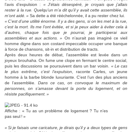
l’avis d’expulsion :
«
J’étais désespéré, je croyais que j’allais
rester à la rue. Quelqu’un m’a dit qu’il y avait cette assemblée, ils
m’ont aidé.
»
Sa dette a été rééchelonnée, il a pu rester chez lui.
«
C’est d’une utilité énorme. Il y a des gens, si on les met à la rue,
c’est la mort. Ils me l’ont évitée, et si je peux aider à éviter cela à
d’autres, chaque fois que je pourrai, je participerai aux
assemblées et aux actions.
»
On n’aurait pas imaginé ce vieil
homme digne dans son costard impeccable occuper une banque
à force de chansons, sit-in et distribution de tracts.
Après deux heures de débat, l’assemblée est levée dans un
joyeux brouhaha. On fume une clope en fermant le centre social,
puis les discussions se poursuivent dans un bar voisin.
«
Le cas
le plus extrême, c’est l’expulsion
, raconte Carles, un jeune
homme à la barbe blonde luxuriante. C’est l’un des plus anciens
de l’assemblée.
Dans ce cas, on convoque le maximum de
personnes, on s’amasse devant la porte du logement, et on
résiste pacifiquement.
»
Affiche : «
Tu as un problème de logement
? Tu n’es
pas seul
!
»
«
Si je faisais une caricature, je dirais qu’il y a deux types de gens