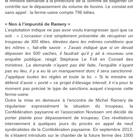
le ministre demande à la préfecture de la Somme de diligenter un
contrôle sur le dépassement du volume de bovins. Le constat est
sans appel : la ferme-usine compte 796 bêtes.
« Non à l’impunité de Ramery »
L’exploitation indique ne pas avoir voulu transgresser quoi que ce
soit :
« L’occasion s’est simplement présentée de récupérer un
troupeau de 300 têtes, élevées dans les mêmes conditions que
les nôtres »
, fait-elle savoir.
« J’avais indiqué que si on devait
dépasser les 500 vaches, il faudrait qu’il y ait à nouveau une
enquête publique
, réagit Stéphane Le Foll en Conseil des
ministres.
La demande n’ayant pas été faite, l’enquête n’ayant
pas eu lieu, il y a eu là un manquement donc il sera sanctionné.
J’applique toutes les règles et toute la loi. »
Si le ministre se
défend d’avoir
« porté »
ce projet d’élevage intensif, il n’a pour le
moment pas précisé le type de sanctions auquel s’expose cette
ferme-usine.
Outre la mise en demeure à l’encontre de Michel Ramery de
régulariser expressément la situation du troupeau, la
Confédération paysanne et l’association Novissen ont décidé de
porter plainte pour dépassement de troupeau. Ces révélations
interviennent à quelques jours du procès en appel de neuf
syndicalistes de la Confédération paysanne. En septembre 2013,
ils s’étaient introduits sur le chantier de la future ferme des 1000