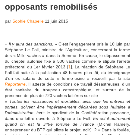
opposants remobilisés
par
Sophie Chapelle
11 juin 2015
« Il y aura des sanctions. »
C’est l’engagement pris le 10 juin par
Stéphane Le Foll, ministre de l’Agriculture, concernant la ferme
des « Mille vaches » dans la Somme. En cause, le dépassement
du cheptel autorisé fixé à 500 vaches comme le stipule l’arrêté
préfectoral du 1er février 2013
[
1
]
. La réaction de Stéphane Le
Foll fait suite à la publication 48 heures plus tôt, du témoignage
d’un ex salarié de cette « ferme-usine » recueilli par le site
Reporterre
. Il atteste de conditions de travail désastreuses, d’un
état sanitaire du troupeau catastrophique, et surtout de la
présence de plus de 720 vaches laitières sur site.
« Toutes les naissances et mortalités, ainsi que les entrées et
sorties, doivent être impérativement déclarées sous huitaine à
l’administration
, écrit le syndicat de la Confédération paysanne,
dans une lettre ouverte à Stéphane Le Foll.
En est-il autrement
quand on est la 349e fortune de France
(Michel Ramery,
entrepreneur du BTP qui pilote le projet, ndlr)
? »
Dans la foulée,