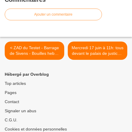
Ajouter un commentaire
< ZAD du Testet - Barrage
Mercredi 17 juin à 11h: tous
de Sivens - Bouilles hebdo
devant le palais de justice à
du 8 au 14 juin
Nîmes : Mobilisation contre
la ferme usine des 1000
vaches avec la Conf
Hébergé par Overblog
Paysanne >
Top articles
Pages
Contact
Signaler un abus
C.G.U.
Cookies et données personnelles