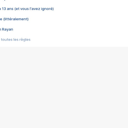
 a 13 ans (et vous l'avez ignoré)
e (littéralement)
im Rayan
 toutes les règles
s les jeux vidéo
us choquant de Rockstar ? - Le scandale BULLY
e plus moche de Steam
du RÊVE tourne au CAUCHEMAR
pendant 8 heures
it… à tort
umiliés par un jeu vidéo
ire - Final Fantasy 8