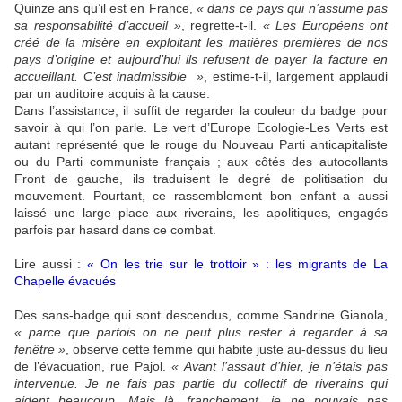
Quinze ans qu’il est en France,
« dans ce pays qui n’assume pas
sa responsabilité d’accueil »
, regrette-t-il.
« Les Européens ont
créé de la misère en exploitant les matières premières de nos
pays d’origine et aujourd’hui ils refusent de payer la facture en
accueillant. C’est inadmissible »
, estime-t-il, largement applaudi
par un auditoire acquis à la cause.
Dans l’assistance, il suffit de regarder la couleur du badge pour
savoir à qui l’on parle. Le vert d’Europe Ecologie-Les Verts est
autant représenté que le rouge du Nouveau Parti anticapitaliste
ou du Parti communiste français ; aux côtés des autocollants
Front de gauche, ils traduisent le degré de politisation du
mouvement. Pourtant, ce rassemblement bon enfant a aussi
laissé une large place aux riverains, les apolitiques, engagés
parfois par hasard dans ce combat.
Lire aussi :
« On les trie sur le trottoir » : les migrants de La
Chapelle évacués
Des sans-badge qui sont descendus, comme Sandrine Gianola,
« parce que parfois on ne peut plus rester à regarder à sa
fenêtre »
, observe cette femme qui habite juste au-dessus du lieu
de l’évacuation, rue Pajol.
« Avant l’assaut d’hier, je n’étais pas
intervenue. Je ne fais pas partie du collectif de riverains qui
aident beaucoup. Mais là, franchement, je ne pouvais pas