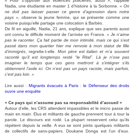
« Pour s’opposer aux violences policières, aussi »
, rappelle
Nadia, une étudiante en master 1 d’histoire à la Sorbonne.
« On
ne doit pas laisser passer ce genre d’agression dans notre
pays »
, observe la jeune femme, qui se présente comme une
voisine puisqu’elle partage une colocation à Barbès.
De fil en aiguille, Nadia, 21 ans, explique que ses parents aussi
ont connu le difficile moment de l’arrivée en France.
« Je n’aime
pas le raconter. Ça fait partie de mon intimité, mais ce qui s’est
passé dans mon quartier hier me renvoie à mon statut de fille
d’immigrés
, regrette-t-elle.
Mon père est italien et m’a souvent
raconté qu’il est longtemps resté “le Rital”. Là je n’ose pas
imaginer le temps que ces gens mettront à s’intégrer s’ils
obtiennent l’asile ici. On n’est pas un pays raciste, mais parfois,
c’est pas loin. »
Lire aussi :
Migrants évacués à Paris : le Défenseur des droits
ouvre une enquête
« Ce pays qui n’assume pas sa responsabilité d’accueil »
Autour d’elle, les CRS attendent impassibles et le micro passe de
main en main. Elus et militants de gauche prennent tour à tour la
parole. Le discours est rodé. La plupart resservent celui qu’ils
répètent depuis la veille. A eux se sont joints quelques militants
de collectifs de sans-papiers. Doukane Donga est l’un d’eux.