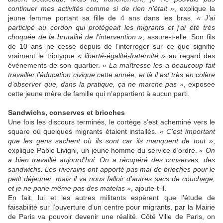
continuer mes activités comme si de rien n’était »
, explique la
jeune femme portant sa fille de 4 ans dans les bras.
« J’ai
participé au cordon qui protégeait les migrants et j’ai été très
choquée de la brutalité de l’intervention »
, assure-t-elle. Son fils
de 10 ans ne cesse depuis de l’interroger sur ce que signifie
vraiment le triptyque
« liberté-égalité-fraternité »
au regard des
événements de son quartier.
« La maîtresse les a beaucoup fait
travailler l’éducation civique cette année, et là il est très en colère
d’observer que, dans la pratique, ça ne marche pas »
, exposee
cette jeune mère de famille qui n’appartient à aucun parti.
Sandwichs, conserves et brioches
Une fois les discours terminés, le cortège s’est acheminé vers le
square où quelques migrants étaient installés.
« C’est important
que les gens sachent où ils sont car ils manquent de tout »
,
explique Pablo Livigni, un jeune homme du service d’ordre.
« On
a bien travaillé aujourd’hui. On a récupéré des conserves, des
sandwichs. Les riverains ont apporté pas mal de brioches pour le
petit déjeuner, mais il va nous falloir d’autres sacs de couchage,
et je ne parle même pas des matelas »
, ajoute-t-il.
En fait, lui et les autres militants espèrent que l’étude de
faisabilité sur l’ouverture d’un centre pour migrants, par la Mairie
de Paris va pouvoir devenir une réalité. Côté Ville de Paris, on