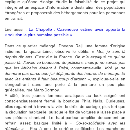
explique qu’Anne Hidalgo étudie la faisabilité de ce projet qui
intégrerait un espace d’information à destination des populations
étrangères et proposerait des hébergements pour les personnes
en transit.
Lire aussi :
La Chapelle : Cazeneuve estime avoir apporté la
« solution la plus humaine possible »
Dans ce quartier mélangé, Dheepa Raji, une femme d’origine
indienne, la quarantaine, observe le défilé.
« Moi, je suis là
depuis dix ans. C’est dur la France. On m’a expliqué ce qui se
passe là. J’avais vu beaucoup de policiers, mais je ne savais pas
que les Africains étaient à Pajol
, commente-t-elle.
Moi, je ne
donnerai pas parce que j’ai déjà perdu des heures de ménage. Et
avec les enfants il faut beaucoup d’argent »
, explique-t-elle en
s’engouffrant dans une porte à la peinture un peu plus
qu’écaillée, rue Marx-Dormoy.
A côté, trois jeunes femmes asiatiques au look soigné ont
consciencieusement fermé la boutique Phila Nails. Curieuses,
elles regardent à travers la vitre le drôle de cortège, plus fort que
la circulation habituelle, puisque le flot de voitures a laissé place à
ses piétons chantant. Le haut-parleur amplifie doucement un
refrain assez basique limité à
« So-so-solidarité avec les
réfugiés »
… Peu à peu, le cortège s’effiloche. Les marcheurs