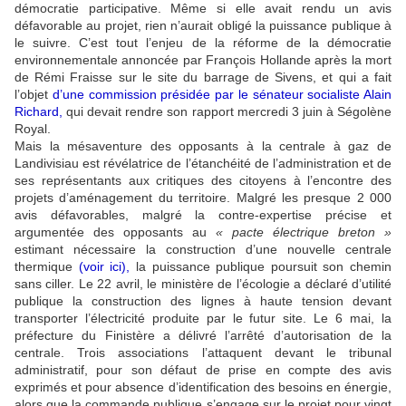
démocratie participative. Même si elle avait rendu un avis
défavorable au projet, rien n’aurait obligé la puissance publique à
le suivre. C’est tout l’enjeu de la réforme de la démocratie
environnementale annoncée par François Hollande après la mort
de Rémi Fraisse sur le site du barrage de Sivens, et qui a fait
l’objet
d’une commission présidée par le sénateur socialiste Alain
Richard,
qui devait rendre son rapport mercredi 3 juin à Ségolène
Royal.
Mais la mésaventure des opposants à la centrale à gaz de
Landivisiau est révélatrice de l’étanchéité de l’administration et de
ses représentants aux critiques des citoyens à l’encontre des
projets d’aménagement du territoire. Malgré les presque 2 000
avis défavorables, malgré la contre-expertise précise et
argumentée des opposants au
« pacte électrique breton »
estimant nécessaire la construction d’une nouvelle centrale
thermique
(voir ici)
,
la puissance publique poursuit son chemin
sans ciller. Le 22 avril, le ministère de l’écologie a déclaré d’utilité
publique la construction des lignes à haute tension devant
transporter l’électricité produite par le futur site. Le 6 mai, la
préfecture du Finistère a délivré l’arrêté d’autorisation de la
centrale. Trois associations l’attaquent devant le tribunal
administratif, pour son défaut de prise en compte des avis
exprimés et pour absence d’identification des besoins en énergie,
alors que la commande publique s’engage sur le projet pour vingt