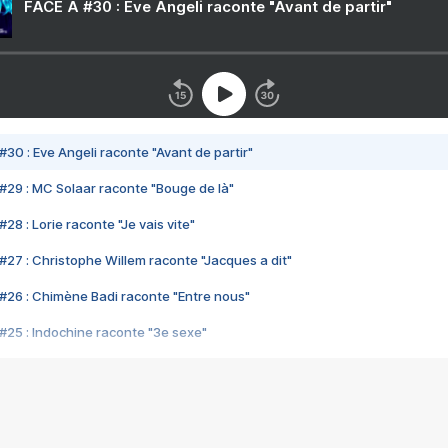
FACE A #30 : Eve Angeli raconte "Avant de partir"
#30 : Eve Angeli raconte "Avant de partir"
#29 : MC Solaar raconte "Bouge de là"
28 : Lorie raconte "Je vais vite"
#27 : Christophe Willem raconte "Jacques a dit"
#26 : Chimène Badi raconte "Entre nous"
#25 : Indochine raconte "3e sexe"
#24 : Zaho raconte "C'est chelou"
#23 : Patrick Bruel raconte "Au café des délices"
#22 : Kyo raconte "Le chemin"