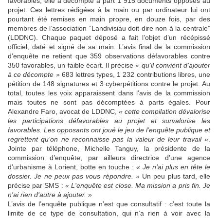
favorables, elle a décompté à part 1 915 documents opposés au
projet. Ces lettres rédigées à la main ou par ordinateur lui ont
pourtant été remises en main propre, en douze fois, par des
membres de l’association “Landivisiau doit dire non à la centrale”
(LDDNC). Chaque paquet déposé a fait l’objet d’un récépissé
officiel, daté et signé de sa main. L’avis final de la commission
d’enquête ne retient que 359 observations défavorables contre
350 favorables, un faible écart. Il précise
« qu’il convient d’ajouter
à ce décompte »
683 lettres types, 1 232 contributions libres, une
pétition de 148 signatures et 3 cyberpétitions contre le projet. Au
total, toutes les voix apparaissent dans l’avis de la commission
mais toutes ne sont pas décomptées à parts égales. Pour
Alexandre Faro, avocat de LDDNC,
« cette compilation dévalorise
les participations défavorables au projet et survalorise les
favorables. Les opposants ont joué le jeu de l’enquête publique et
regrettent qu’on ne reconnaisse pas la valeur de leur travail »
.
Jointe par téléphone, Michelle Tanguy, la présidente de la
commission d’enquête, par ailleurs directrice d’une agence
d’urbanisme à Lorient, botte en touche :
« Je n’ai plus en tête le
dossier. Je ne peux pas vous répondre. »
Un peu plus tard, elle
précise par SMS :
« L'enquête est close. Ma mission a pris fin. Je
n'ai rien d'autre à ajouter. »
L’avis de l’enquête publique n’est que consultatif : c’est toute la
limite de ce type de consultation, qui n’a rien à voir avec la