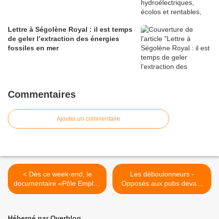
Lettre à Ségolène Royal : il est temps
de geler l’extraction des énergies
fossiles en mer
Commentaires
Ajouter un commentaire
< Dès ce week-end, le
Les déboulonneurs -
documentaire «Pôle Emploi,
Opposés aux pubs devant
ne quittez pas !» en
les écoles, ils passent en
intégralité sur Mediapart
procès à Lille >
Hébergé par Overblog