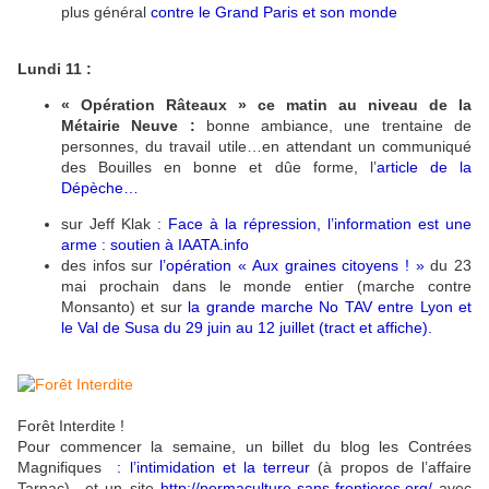
plus général
contre le Grand Paris et son monde
Lundi 11 :
« Opération Râteaux » ce matin au niveau de la
Métairie Neuve :
bonne ambiance, une trentaine de
personnes, du travail utile…en attendant un communiqué
des Bouilles en bonne et dûe forme, l’
article de la
Dépèche…
sur Jeff Klak :
Face à la répression, l’information est une
arme : soutien à IAATA.info
des infos sur
l’
opération « Aux graines citoyens ! »
du 23
mai prochain dans le monde entier (marche contre
Monsanto) et sur
la grande marche No TAV entre Lyon et
le Val de Susa du 29 juin au 12 juillet (tract et affiche)
.
Forêt Interdite !
Pour commencer la semaine, un billet du blog les Contrées
Magnifiques
:
l’intimidation et la terreur
(à propos de l’affaire
Tarnac)…et un site
http://permaculture-sans-frontieres.org/
avec