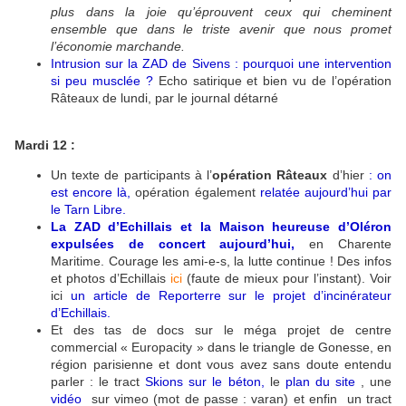
plus dans la joie qu’éprouvent ceux qui cheminent
ensemble que dans le triste avenir que nous promet
l’économie marchande.
Intrusion sur la ZAD de Sivens : pourquoi une intervention
si peu musclée ?
Echo satirique et bien vu de l’opération
Râteaux de lundi, par le journal détarné
Mardi 12 :
Un texte de participants à l’
opération Râteaux
d’hier
:
on
est encore là
,
opération également
relatée aujourd’hui par
le Tarn Libre.
La ZAD d’Echillais et la Maison heureuse d’Oléron
expulsées de concert aujourd’hui
,
en Charente
Maritime. Courage les ami-e-s, la lutte continue ! Des infos
et photos d’Echillais
ici
(faute de mieux pour l’instant). Voir
ici
u
n article de Reporterre sur le projet d’incinérateur
d’Echillais
.
Et des tas de docs sur le méga projet de centre
commercial « Europacity » dans le triangle de Gonesse, en
région parisienne et dont vous avez sans doute entendu
parler : le tract
Skions sur le béton
,
le
plan du site
, une
vidéo
sur vimeo (mot de passe : varan) et enfin un tract