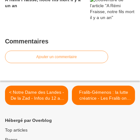
un an
Commentaires
Ajouter un commentaire
< Notre Dame des Landes -
Fralib-Gémenos : la lutte
De la Zad - Infos du 12 au
créatrice - Les Fralib ont
18 Mai
gagné face à Unilever
après une lutte obstinée de
cinq années - Ce 14 mai
Hébergé par Overblog
2015, l'usine de thé et
infusions des Fralib de
Top articles
Gémenos redémarre
Pages
officiellement sa production