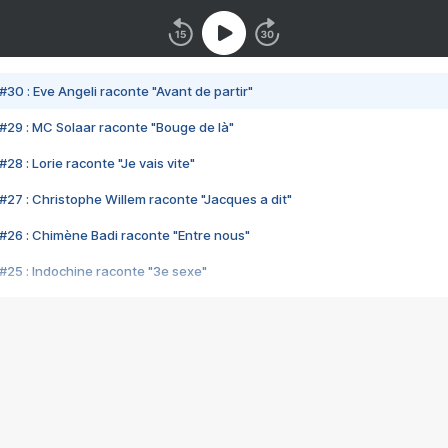
#30 : Eve Angeli raconte "Avant de partir"
#29 : MC Solaar raconte "Bouge de là"
28 : Lorie raconte "Je vais vite"
#27 : Christophe Willem raconte "Jacques a dit"
#26 : Chimène Badi raconte "Entre nous"
#25 : Indochine raconte "3e sexe"
#24 : Zaho raconte "C'est chelou"
#23 : Patrick Bruel raconte "Au café des délices"
#22 : Kyo raconte "Le chemin"
#21 : Nolwenn Leroy raconte "Cassé"