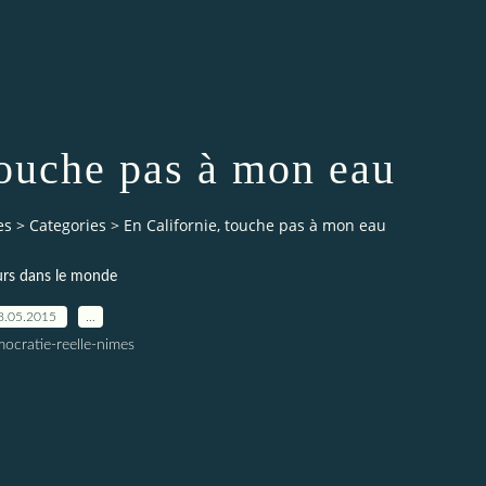
touche pas à mon eau
es
>
Categories
>
En Californie, touche pas à mon eau
eurs dans le monde
8.05.2015
…
ocratie-reelle-nimes