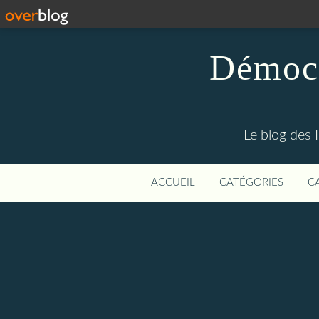
Démocr
Le blog des 
ACCUEIL
CATÉGORIES
C