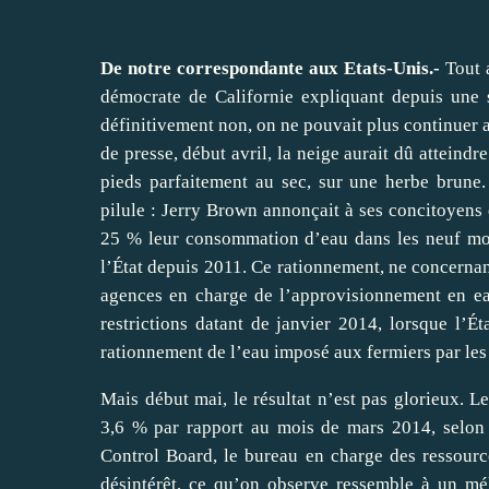
De notre correspondante aux Etats-Unis.-
Tout 
démocrate de Californie expliquant depuis une 
définitivement non, on ne pouvait plus continuer a
de presse, début avril, la neige aurait dû atteind
pieds parfaitement au sec, sur une herbe brune. 
pilule : Jerry Brown annonçait à ses concitoyens q
25 % leur consommation d’eau dans les neuf mois
l’État depuis 2011. Ce rationnement, ne concernant
agences en charge de l’approvisionnement en eau 
restrictions datant de janvier 2014, lorsque l’É
rationnement de l’eau imposé aux fermiers par les 
Mais début mai, le résultat n’est pas glorieux. 
3,6 % par rapport au mois de mars 2014, selon l
Control Board, le bureau en charge des ressource
désintérêt, ce qu’on observe ressemble à un mé