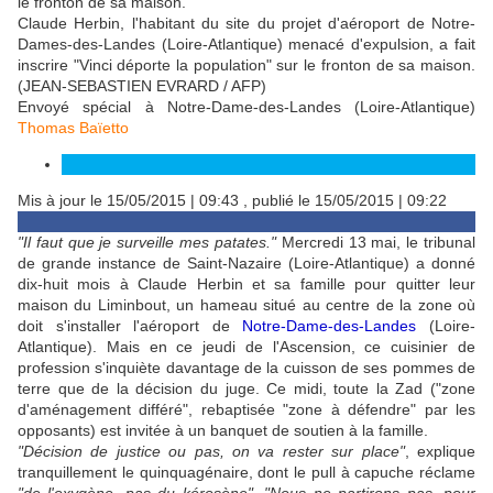
Claude Herbin, l'habitant du site du projet d'aéroport de Notre-
Dames-des-Landes (Loire-Atlantique) menacé d'expulsion, a fait
inscrire "Vinci déporte la population" sur le fronton de sa maison.
(JEAN-SEBASTIEN EVRARD / AFP)
Envoyé spécial à Notre-Dame-des-Landes (Loire-Atlantique)
Thomas Baïetto
Mis à jour le
15/05/2015 | 09:43
, publié le
15/05/2015 | 09:22
"Il faut que je surveille mes patates."
Mercredi 13 mai, le tribunal
de grande instance de Saint-Nazaire (Loire-Atlantique) a donné
dix-huit mois à Claude Herbin et sa famille pour quitter leur
maison du Liminbout, un hameau situé au centre de la zone où
doit s'installer l'aéroport de
Notre-Dame-des-Landes
(Loire-
Atlantique). Mais en ce jeudi de l'Ascension, ce cuisinier de
profession s'inquiète davantage de la cuisson de ses pommes de
terre que de la décision du juge. Ce midi, toute la Zad ("zone
d'aménagement différé", rebaptisée "zone à défendre" par les
opposants) est invitée à un banquet de soutien à la famille.
"Décision de justice ou pas, on va rester sur place"
, explique
tranquillement le quinquagénaire, dont le pull à capuche réclame
"de l'oxygène, pas du kérosène"
.
"Nous ne partirons pas, pour