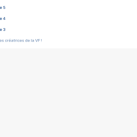
e 5
e 4
e 3
s créatrices de la VF !
e 2
e 1
e Mektoub My Love arrive enfin ! Rencontre avec Shaïn Boumedine et Sal
i : après Toni en famille
elle réalise le bouleversant Dites lui que je l'aime
ais ! Rencontre autour de Vie privée de Rebecca Zlotowski
 de Marguerite, Grave... Rencontre avec Ella Rumpf
 Les Rêveurs, un film intime sur la santé mentale