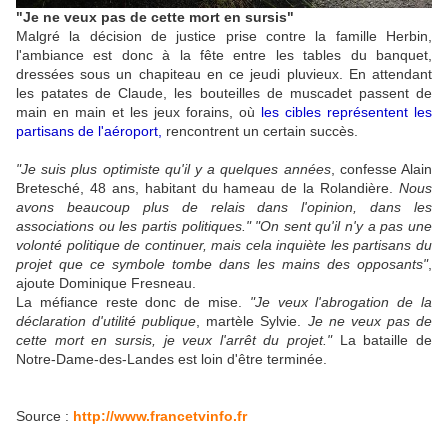
"Je ne veux pas de cette mort en sursis"
Malgré la décision de justice prise contre la famille Herbin,
l'ambiance est donc à la fête entre les tables du banquet,
dressées sous un chapiteau en ce jeudi pluvieux. En attendant
les patates de Claude, les bouteilles de muscadet passent de
main en main et les jeux forains, où
les cibles représentent les
partisans de l'aéroport
,
rencontrent un certain succès.
"Je suis plus optimiste qu'il y a quelques années
, confesse Alain
Bretesché, 48 ans, habitant du hameau de la Rolandière.
Nous
avons beaucoup plus de relais dans l'opinion, dans les
associations ou les partis politiques."
"On sent qu'il n'y a pas une
volonté politique de continuer, mais cela inquiète les partisans du
projet que ce symbole tombe dans les mains des opposants"
,
ajoute Dominique Fresneau.
La méfiance reste donc de mise.
"Je veux l'abrogation de la
déclaration d'utilité publique
, martèle Sylvie.
Je ne veux pas de
cette mort en sursis, je veux l'arrêt du projet."
La bataille de
Notre-Dame-des-Landes est loin d'être terminée.
Source :
http://www.francetvinfo.fr