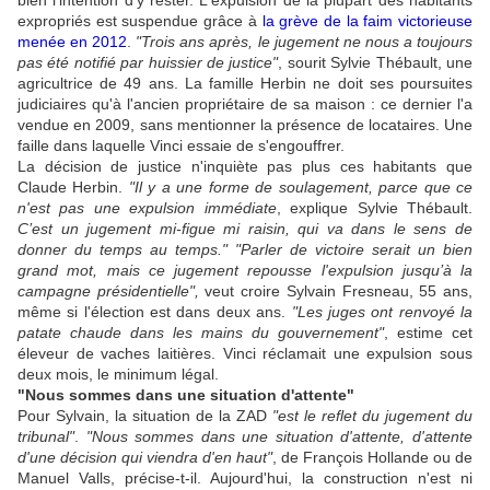
bien l'intention d'y rester. L'expulsion de la plupart des habitants
expropriés est suspendue
grâce à
la grève de la faim victorieuse
menée en 2012
.
"Trois ans après, le jugement ne nous a toujours
pas été notifié par huissier de justice"
, sourit Sylvie Thébault, une
agricultrice de 49 ans. La famille Herbin ne doit ses poursuites
judiciaires qu'à l'ancien propriétaire de sa maison : ce dernier l'a
vendue en 2009, sans mentionner la présence de locataires. Une
faille dans laquelle Vinci essaie de s'engouffrer.
La décision de justice n'inquiète pas plus ces habitants que
Claude Herbin.
"Il y a une forme de soulagement, parce que ce
n'est pas une expulsion immédiate
, explique Sylvie Thébault.
C’est un jugement mi-figue mi raisin, qui va dans le sens de
donner du temps au temps."
"Parler de victoire serait un bien
grand mot, mais ce jugement repousse l'expulsion jusqu’à la
campagne présidentielle",
veut croire Sylvain Fresneau, 55 ans,
même si l'élection est dans deux ans.
"Les juges ont renvoyé la
patate chaude dans les mains du gouvernement"
, estime cet
éleveur de vaches laitières. Vinci réclamait une expulsion sous
deux mois, le minimum légal.
"Nous sommes dans une situation d'attente"
Pour Sylvain, la situation de la ZAD
"est le reflet du jugement du
tribunal"
.
"Nous sommes dans une situation d'attente, d'attente
d'une décision qui viendra d'en haut"
, de François Hollande ou de
Manuel Valls, précise-t-il. Aujourd'hui, la construction n'est ni