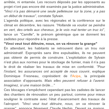
arrêtée, ni entamée. Les recours déposés par les opposants au
projet n'ont pas encore été examinés par la justice administrative.
"Vinci n'a pas démarré une seule pelleteuse sur la zone, y a pas
un début de travaux"
, constate Sylvain.
L'agenda politique, avec les régionales et la conférence sur le
climat en décembre, les rassure.
"Hollande va vouloir se peindre
en vert, des orteils aux cheveux, je le vois mal tenter un truc ici"
,
lance un "Camille", le prénom générique que se donnent les
zadistes pour répondre à la presse.
"Vinci veut tout détruire, nous, on va rénover la grange"
En attendant, les habitants se retrouvent dans un trou noir
administratif. Expropriés sans être expulsables, ils ne peuvent
pas obtenir de permis de construire. L'exploitation de Sylvain
n'est plus aux normes pour le stockage de fumier, mais il n'a pas
le droit de réaliser les travaux de mise en conformité.
"Pour
l'instant, les assurances ont accepté de nous couvrir
, explique
Dominique Fresneau, coprésident de l'
Acipa
, la principale
association d'opposants.
Mais elles peuvent refuser à l'avenir.
Imaginez, si une maison brûle…"
Ces blocages n'empêchent cependant pas les zadistes de lancer
des chantiers de rénovation un peu partout, comme pour mieux
souligner le contraste avec l'état d'avancement des travaux de
l'aéroport.
"Vinci veut tout détruire, nous, on va rénover la
grange"
, annonce fièrement Claude Herbin. Devant sa maison,