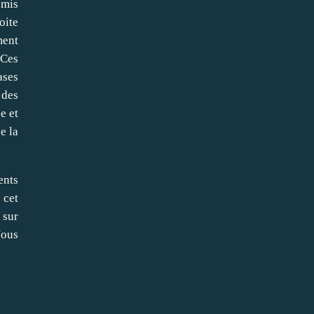
 mis
oite
ment
 Ces
ases
 des
e et
e la
ents
 cet
 sur
Nous