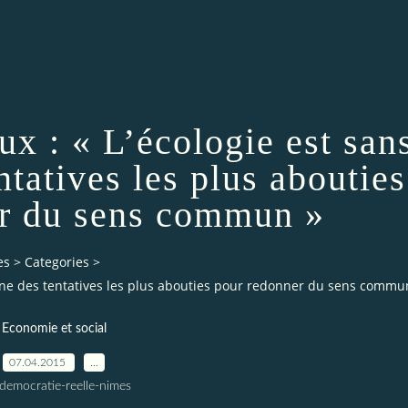
x : « L’écologie est san
ntatives les plus abouties
r du sens commun »
es
>
Categories
>
’une des tentatives les plus abouties pour redonner du sens commu
Economie et social
07.04.2015
…
democratie-reelle-nimes