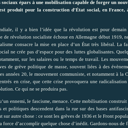
 sociaux épars à une mobilisation capable de forger un nou
st produit pour la construction d’État social, en France, 
diale, il y a bien l’idée que la révolution est pour demain
ive de révolution socialiste échoue en Allemagne début 1919, nd
alisme consacre la mise en place d’un État très libéral. La fa
ocial ne crée pas d’espace pour des luttes globalisantes. Quel
notamment, sur les salaires ou le temps de travail. Les mouvem
ives de grève politique de masse, souvent liées à des évènem
n des années 20, le mouvement communiste, et notamment à la 
entrés en crise, que cette crise provoquera une radicalisation
olution. Ce qui ne se produira pas.
qu’un ennemi, le fascisme, menace. Cette mobilisation construit
s et politiques descendent dans la rue sur des bases antifascis
nt sur autre chose : ce sont les grèves de 1936 et le Front popula
la force d’accomplir quelque chose d’inédit. Gardons-nous de f