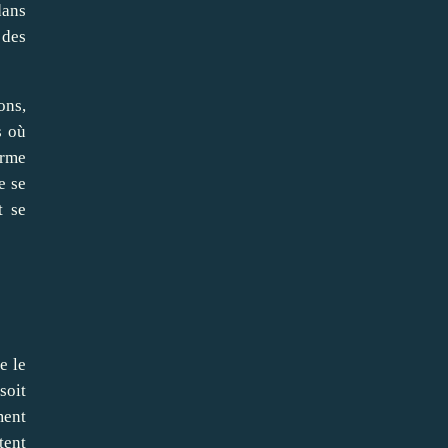
dans
 des
ons,
s où
erme
e se
t se
e le
soit
ment
tent