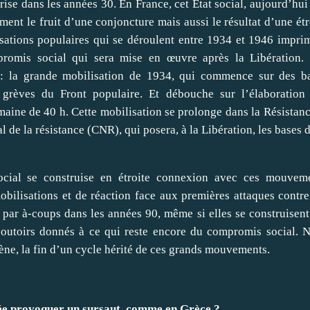
rise dans les années 30. En France, cet État social, aujourd’hui
ment le fruit d’une conjoncture mais aussi le résultat d’une étr
ations populaires qui se déroulent entre 1934 et 1946 impri
romis social qui sera mise en œuvre après la Libération.
 : la grande mobilisation de 1934, qui commence sur des b
 grèves du Front populaire. Et débouche sur l’élaboration
maine de 40 h. Cette mobilisation se prolonge dans la Résistanc
e la résistance (CNR), qui posera, à la Libération, les bases d
t social se construise en étroite connexion avec ces mouvem
obilisations et de réaction face aux premières attaques contre
 par à-coups dans les années 90, même si elles se construisent
boutoirs donnés à ce qui reste encore du compromis social. 
e, la fin d’un cycle hérité de ces grands mouvements.
sée provoquer un sursaut, comme en Grèce ?