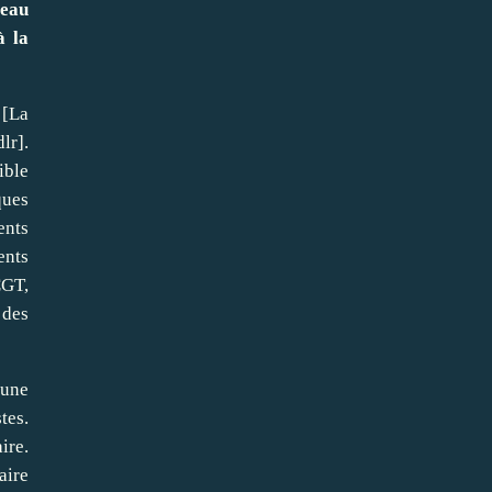
veau
à la
 [La
lr].
ible
ques
ents
ents
CGT,
 des
 une
tes.
ire.
aire