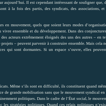
ujourd’hui. Il est cependant intéressant de souligner que, 
ont à la fois des partis, des syndicats, des associations, et
eurs en mouvement, quels que soient leurs modes d’organisati
u vivre ensemble et du développement. Dans des conjoncture
des acteurs extrêmement éloignés des uns des autres – en t
 projets – peuvent parvenir à construire ensemble. Mais cela n
rces qui sont dormantes. Si un espace s’ouvre, elles peuven
icats. Même s’ils sont en difficulté, ils constituent quand mêm
ance de grande mobilisation sans que le mouvement syndical en 
minemment politiques. Dans le cadre de l’État social, le mouve
c les stratégies politiques. Quand ces relais politiques n’exis