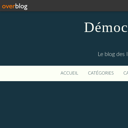
Démocr
Le blog des 
ACCUEIL
CATÉGORIES
C