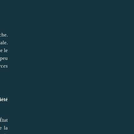
che.
ale.
e le
 peu
rces
iété
État
e la