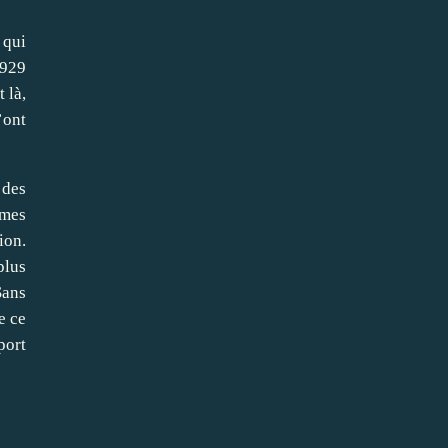
 qui
1929
 là,
’ont
 des
rmes
ion.
plus
Sans
e ce
port