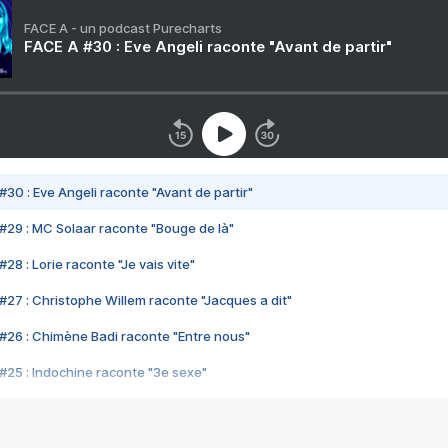
FACE A - un podcast Purecharts
FACE A #30 : Eve Angeli raconte "Avant de partir"
#30 : Eve Angeli raconte "Avant de partir"
#29 : MC Solaar raconte "Bouge de là"
28 : Lorie raconte "Je vais vite"
#27 : Christophe Willem raconte "Jacques a dit"
#26 : Chimène Badi raconte "Entre nous"
#25 : Indochine raconte "3e sexe"
#24 : Zaho raconte "C'est chelou"
#23 : Patrick Bruel raconte "Au café des délices"