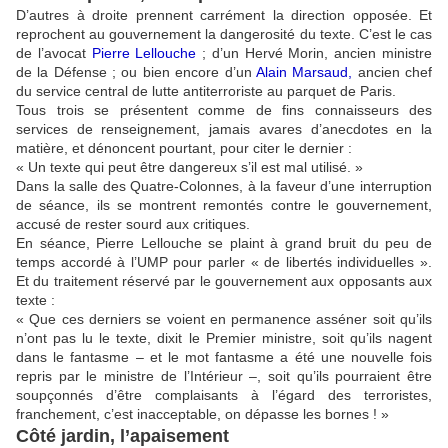
D’autres à droite prennent carrément la direction opposée. Et
reprochent au gouvernement la dangerosité du texte. C’est le cas
de l’avocat
Pierre Lellouche
; d’un Hervé Morin, ancien ministre
de la Défense ; ou bien encore d’un
Alain Marsaud,
ancien chef
du service central de lutte antiterroriste au parquet de Paris.
Tous trois se présentent comme de fins connaisseurs des
services de renseignement, jamais avares d’anecdotes en la
matière, et dénoncent pourtant, pour citer le dernier :
« Un texte qui peut être dangereux s’il est mal utilisé. »
Dans la salle des Quatre-Colonnes, à la faveur d’une interruption
de séance, ils se montrent remontés contre le gouvernement,
accusé de rester sourd aux critiques.
En séance, Pierre Lellouche se plaint à grand bruit du peu de
temps accordé à l’UMP pour parler « de libertés individuelles ».
Et du traitement réservé par le gouvernement aux opposants aux
texte :
« Que ces derniers se voient en permanence asséner soit qu’ils
n’ont pas lu le texte, dixit le Premier ministre, soit qu’ils nagent
dans le fantasme – et le mot fantasme a été une nouvelle fois
repris par le ministre de l’Intérieur –, soit qu’ils pourraient être
soupçonnés d’être complaisants à l’égard des terroristes,
franchement, c’est inacceptable, on dépasse les bornes ! »
Côté jardin, l’apaisement