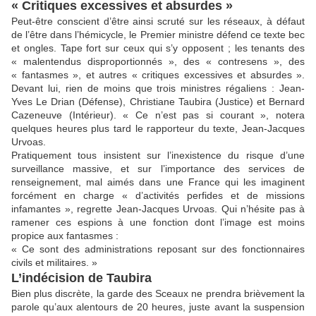
« Critiques excessives et absurdes »
Peut-être conscient d’être ainsi scruté sur les réseaux, à défaut
de l’être dans l’hémicycle, le Premier ministre défend ce texte bec
et ongles. Tape fort sur ceux qui s’y opposent ; les tenants des
« malentendus disproportionnés », des « contresens », des
« fantasmes », et autres « critiques excessives et absurdes ».
Devant lui, rien de moins que trois ministres régaliens : Jean-
Yves Le Drian (Défense), Christiane Taubira (Justice) et Bernard
Cazeneuve (Intérieur). « Ce n’est pas si courant », notera
quelques heures plus tard le rapporteur du texte, Jean-Jacques
Urvoas.
Pratiquement tous insistent sur l’inexistence du risque d’une
surveillance massive, et sur l’importance des services de
renseignement, mal aimés dans une France qui les imaginent
forcément en charge « d’activités perfides et de missions
infamantes », regrette Jean-Jacques Urvoas. Qui n’hésite pas à
ramener ces espions à une fonction dont l’image est moins
propice aux fantasmes :
« Ce sont des administrations reposant sur des fonctionnaires
civils et militaires. »
L’indécision de Taubira
Bien plus discrète, la garde des Sceaux ne prendra brièvement la
parole qu’aux alentours de 20 heures, juste avant la suspension