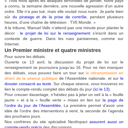
« Trois mois après les attaques terroristes de janvier, notre pays
a connu, la semaine dernière, une nouvelle agression d’un autre
ordre. Elle n’a pas tué, mais elle voulait nous nuire. Je parle bien
sûr
du piratage et de la prise de contrôle
,
pendant plusieurs
heures, d’une chaîne de télévision : TV5 Monde. »
A la tribune, Manuel Valls n’attend pas une minute pour planter le
décor :
le projet de loi sur le renseignement
s’inscrit dans un
contexte de guerre. Dans les rues parisiennes, comme sur
Internet.
Un Premier ministre et quatre ministres
Pour suivre les débats
Ouverte ce 13 avril, la discussion du projet de loi sur le
renseignement se poursuivra jusqu’au 16. Pour ne rien manquer
des débats, vous pouvez faire un tour sur
la retransmission en
direct de la séance publique
de l’Assemblée nationale, et sur
le
dossier consacré au texte
.
Sur chaque séance, vous trouverez en
lien le compte-rendu complet des débats du jour
(
ici le 13
).
Pour creuser davantage, n’hésitez pas à jeter un oeil à la « feuille
jaune » et à la « feuille verte » mises en lien sur
la page de
l’ordre du jour de l’Assemblée
.
La première permet d’avoir une
idée de l’ordre des interventions à venir, la seconde de l’agenda
des prochains jours.
Nos confrères du site spécialisé NextInpact
assurent aussi un
compte-rendu précis
des discussions.