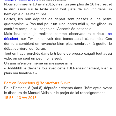
Nous sommes le 13 avril 2015, il est un peu plus de 16 heures, et
la discussion sur le texte vient tout juste de s’ouvrir dans un
hémicycle quasiment vide.
Certes, les huit députés de départ sont passés à une petite
quarantaine. « Pas mal pour un lundi après-midi », me glisse un
confrère rompu aux usages de l’Assemblée nationale.
Mais beaucoup, journalistes comme observateurs curieux,
se
désolent
,
sur Twitter, de voir des bancs aussi clairsemés. Ces
derniers semblent en revanche bien plus nombreux, à guetter le
débat derrière leur écran.
Tout en haut, perchés dans la tribune de presse exiguë tout aussi
vide, on se sent un peu moins seul.
Un ami m’envoie même un message irrité :
« Ahhhhhh je deviens fou avec cette PJLRenseignement, y en a
plein ma timeline ! »
Bastien Bonnefous
@
Bonnefous
Suivre
Pour l'instant, 8 (oui 8) députés présents dans l'hémicycle avant
le discours de Manuel Valls sur le projet de loi renseignement...
15:58 - 13 Avr 2015