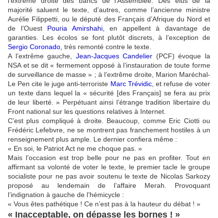
l’extrême droite des bancs de l’Assemblée. Des élus de la
majorité saluent le texte, d’autres, comme l’ancienne ministre
Aurélie Filippetti, ou le député des Français d’Afrique du Nord et
de l’Ouest
Pouria Amirshahi
,
en appellent à davantage de
garanties. Les écolos se font plutôt discrets, à l’exception de
Sergio Coronado
,
très remonté contre le texte.
A l’extrême gauche,
Jean-Jacques Candelier
(PCF) évoque la
NSA et se dit « fermement opposé à l’instauration de toute forme
de surveillance de masse » ; à l’extrême droite, Marion Maréchal-
Le Pen cite le juge anti-terroriste
Marc Trévidic
, et refuse de voter
un texte dans lequel la « sécurité [des Français] se fera au prix
de leur liberté. » Perpétuant ainsi l’étrange tradition libertaire du
Front national sur les questions relatives à Internet.
C’est plus compliqué à droite. Beaucoup, comme Eric Ciotti ou
Frédéric Lefebvre, ne se montrent pas franchement hostiles à un
renseignement plus ample. Le dernier confiera même :
« En soi, le Patriot Act ne me choque pas. »
Mais l’occasion est trop belle pour ne pas en profiter. Tout en
affirmant sa volonté de voter le texte, le premier tacle le groupe
socialiste pour ne pas avoir soutenu le texte de Nicolas Sarkozy
proposé au lendemain de l’affaire Merah. Provoquant
l’indignation à gauche de l’hémicycle :
« Vous êtes pathétique ! Ce n’est pas à la hauteur du débat ! »
« Inacceptable, on dépasse les bornes ! »