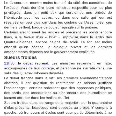
Le discours se montre moins tranché du côté des conseillers de
l’exécutif. Assis derrière leurs ministres respectifs pour les plus
privilégiés, dans un petit box qui surplombe une entrée de
l’hémicycle pour les autres, ou dans une salle qui leur est
réservée un peu plus loin dans les couloirs de l’Assemblée, ces
derniers veillent, badge de couleur épinglé sur la poitrine.
Certains arrondissent les angles et précisent les points encore
flous, à la faveur d’un « brief » improvisé dans le jardin des
Quatre-Colonnes, encore baigné de soleil. Le ton est moins
offensif qu’en séance, le dialogue ouvert et les derniers
amendements déposés par le gouvernement expliqués.
Sueurs froides
21h30, le débat reprend
.
Les ministres reviennent en hâte,
accompagnés de leur cortège, et personne ne s’arrête dans une
salle des Quatre-Colonnes désertée.
Le débat tranche dans le vif : les premiers amendements sont
abordés. Il est question de restreindre les raisons justifiant
l’espionnage : certains redoutent que des opposants politiques,
des partis, des associations ou bien encore des journalistes se
fassent attraper dans les mailles du filet.
Sueurs froides dans les rangs de la majorité : sur la quarantaine
d’élus présents, beaucoup sont opposés au projet. Y compris à
gauche, où frondeurs et écolos sont pour partie déterminés à ne