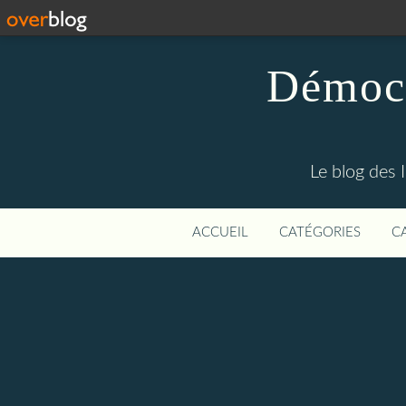
Démocr
Le blog des 
ACCUEIL
CATÉGORIES
C