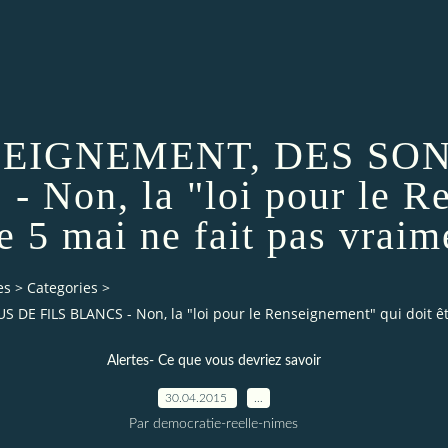
NSEIGNEMENT, DES S
Non, la "loi pour le R
le 5 mai ne fait pas vrai
es
>
Categories
>
FILS BLANCS - Non, la "loi pour le Renseignement" qui doit être 
Alertes- Ce que vous devriez savoir
30.04.2015
…
Par democratie-reelle-nimes