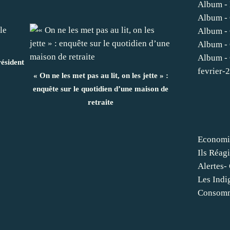
Album -
Album -
Album - 
Album -
Album - 
ésident
fevrier-
« On ne les met pas au lit, on les jette » :
enquête sur le quotidien d’une maison de
retraite
Economie
Ils Réag
Alertes-
Les Indig
Consomm