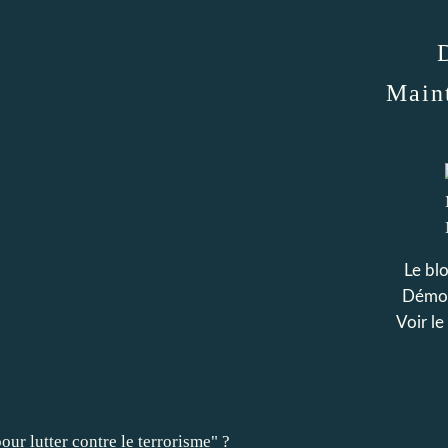
Maint
Le bl
Démoc
Voir le
our lutter contre le terrorisme" ?