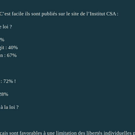
st facile ils sont publiés sur le site de l’Institut CSA :
 loi ?
 %
git : 40%
en : 67%
 : 72% !
: 28%
 la loi ?
is sont favorables à une limitation des libertés individuelles p