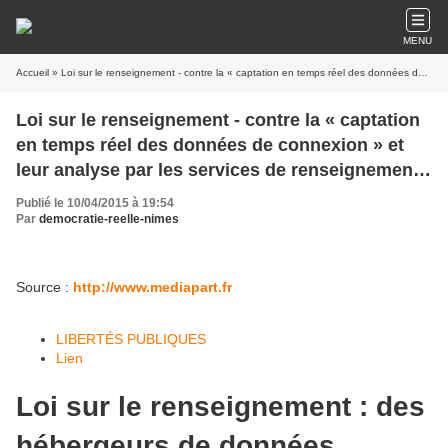
MENU
Accueil
» Loi sur le renseignement - contre la « captation en temps réel des données de connexion » et leur analyse par les services de renseignement, des hébergeurs de données menacent de déménager leurs infrastructures
Loi sur le renseignement - contre la « captation
en temps réel des données de connexion » et
leur analyse par les services de renseignement,
des hébergeurs de données menacent de
Publié le 10/04/2015 à 19:54
déménager leurs infrastructures
Par
democratie-reelle-nimes
Source :
http://www.mediapart.fr
LIBERTÉS PUBLIQUES
Lien
Loi sur le renseignement : des
hébergeurs de données