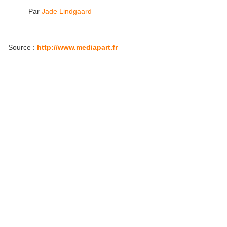
Par
Jade Lindgaard
Source :
http://www.mediapart.fr