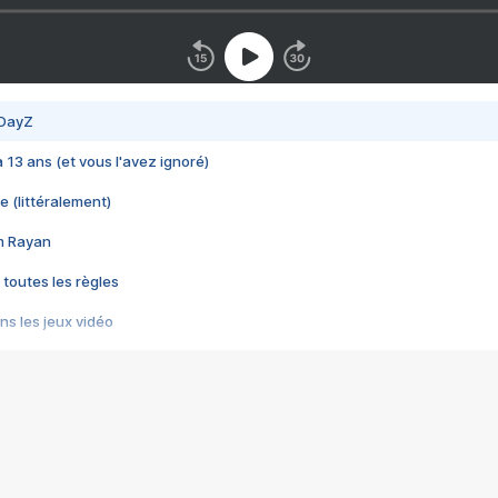
 DayZ
 a 13 ans (et vous l'avez ignoré)
e (littéralement)
im Rayan
 toutes les règles
s les jeux vidéo
us choquant de Rockstar ? - Le scandale BULLY
e plus moche de Steam
du RÊVE tourne au CAUCHEMAR
pendant 8 heures