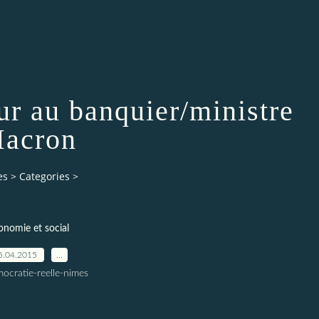
ur au banquier/ministre
acron
es
>
Categories
>
onomie et social
5.04.2015
…
ocratie-reelle-nimes