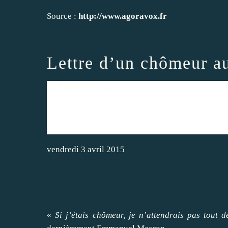
Source :
http://www.agoravox.fr
Lettre d’un chômeur a
Robert GIL
par
(son site)
vendredi 3 avril 2015
«
Si j’étais chômeur, je n’attendrais pas tout d