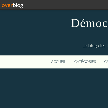
Démocr
Le blog des 
ACCUEIL
CATÉGORIES
C