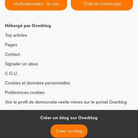
multinationales : le cas
l'Etat ne créera pas
emblématique du conflit
d'emplois >
entre Suez et l’Argentine
Hébergé par Overblog
Top articles
Pages
Contact
Signaler un abus
C.G.U.
Cookies et données personnelles
Préférences cookies
Voir le profil de democratie-reelle-nimes sur le portail Overblog
Créer un blog sur Overblog
Créer un blog