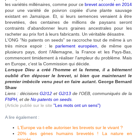
les variétés millénaires, comme pour ce
brevet accordé en 2014
pour une variété de poivron copiée d’une plante sauvage
existant en Jamaïque. Et, si leurs semences venaient à être
brevetées, des centaines de millions de paysans seront
contraints d'abandonner leurs graines ancestrales pour les
racheter au prix fort à leurs fabricants. Un véritable désastre.
L'ONG "No patents on seeds" se raccroche tout de même à un
très mince espoir : le
parlement européen
,
de même que
plusieurs pays, dont l'Allemagne, la France et les Pays-Bas,
commencent timidement à réaliser l'ampleur du problème. Mais
en Europe, c'est la Commission qui décide.
Lorsque Dieu a créé l'homme et la femme, il a bêtement
oublié d'en déposer le brevet, si bien que maintenant le
premier imbécile venu peut en faire autant.
George Bernard
Shaw
Liens : décisions
G2/12
et
G2/13
de l'OEB, communiqués de la
FNPH
,
et de
No patents on seeds
.
(Article publié sur le site
"
Les mots ont un sens")
A lire également :
L'Europe va-t-elle autoriser les brevets sur le vivant ?
20% des gènes humains brevetés ! La nature en
procès...