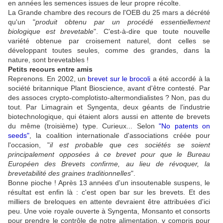
en années les semences issues de leur propre récolte.
La Grande chambre des recours de l'OEB du 25 mars a décrété
qu'un "
produit obtenu par un procédé essentiellement
biologique est brevetable
". C'est-à-dire que toute nouvelle
variété obtenue par croisement naturel, dont celles se
développant toutes seules, comme des grandes, dans la
nature, sont brevetables !
Petits recours entre amis
Reprenons. En 2002, un
brevet sur le brocoli
a été accordé à la
société britannique Plant Bioscience, avant d'être contesté. Par
des assoces crypto-complotisto-altermondialistes ? Non, pas du
tout. Par Limagrain et Syngenta, deux géants de l'industrie
biotechnologique, qui étaient alors aussi en attente de brevets
du même (troisième) type. Curieux... Selon
"
No patents on
seeds
"
, la coalition internationale d'associations créée pour
l'occasion, "
il est probable que ces sociétés se soient
principalement opposées à ce brevet pour que le Bureau
Européen des Brevets confirme, au lieu de révoquer, la
brevetabilité des graines traditionnelles
".
Bonne pioche ! Après 13 années d'un insoutenable suspens, le
résultat est enfin là : c'est open bar sur les brevets. Et des
milliers de breloques en attente devraient être attribuées d'ici
peu. Une voie royale ouverte à Syngenta, Monsanto et consorts
pour prendre le contrôle de notre alimentation, y compris pour