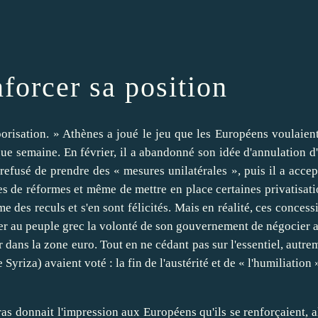
forcer sa position
porisation. » Athènes a joué le jeu que les Européens voulaient
que semaine. En février, il a abandonné son idée d'annulation d
 refusé de prendre des « mesures unilatérales », puis il a accep
es de réformes et même de mettre en place certaines privatisati
es reculs et s'en sont félicités. Mais en réalité, ces concess
ntrer au peuple grec la volonté de son gouvernement de négocier 
dans la zone euro. Tout en ne cédant pas sur l'essentiel, autre
Syriza) avaient voté : la fin de l'austérité et de « l'humiliation 
ras donnait l'impression aux Européens qu'ils se renforçaient, a