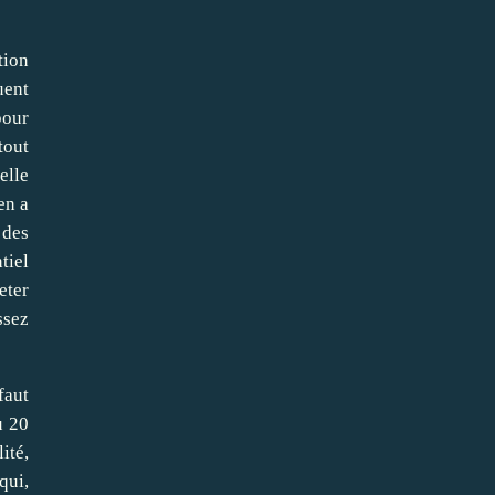
tion
uent
pour
tout
elle
en a
 des
tiel
eter
ssez
faut
u 20
ité,
qui,