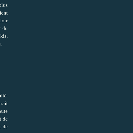
plus
ient
loir
r du
kis,
u.
lté.
rait
oute
t de
e de