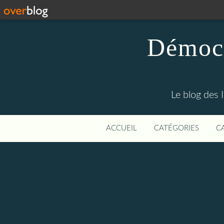
Démocr
Le blog des 
ACCUEIL
CATÉGORIES
C