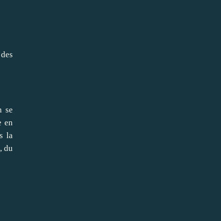
 des
n se
e en
s la
, du