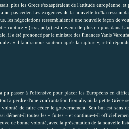
assait, plus les Grecs s'exaspéraient de l'attitude européenne, et 
 à ne pas céder. Les exigences de la nouvelle troïka ressembla
plus, les négociations ressemblaient à une nouvelle façon de vou
t « rupture » (rixi, ρήξη) est devenu de plus en plus dans l'ai
le, il a été prononcé par le ministre des Finances Yanis Varoufa
le : « il faudra nous soutenir après la rupture », a-t-il répond
a pu passer à l'offensive pour placer les Européens en difficu
 tout à perdre d'une confrontation frontale, où la petite Grèce se
a volonté de faire céder le gouvernement. Son but est sans d
i dément-il toutes les « fuites » et continue-t-il officiellemen
reuve de bonne volonté, avec la présentation de la nouvelle list