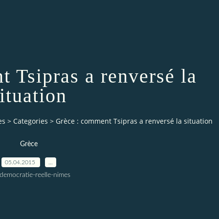
 Tsipras a renversé la
ituation
es
>
Categories
>
Grèce : comment Tsipras a renversé la situation
Grèce
05.04.2015
…
democratie-reelle-nimes