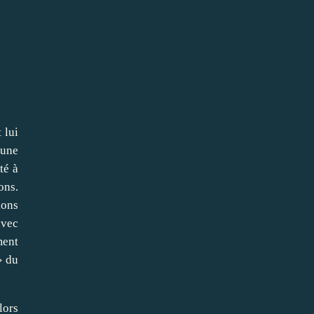
 lui
'une
té à
ons.
ions
avec
ment
» du
lors