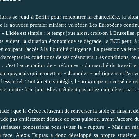
ipras se rend à Berlin pour rencontrer la chancelière, la situa
e le nouveau premier ministre va céder.
Les Européens contin
 »
L'idée est simple : le temps joue alors, croit-on à Bruxelles, 
se vident, la situation économique se dégrade, la BCE peut, à 
 coupant l'accès à la liquidité d'urgence. La pression va être t
 d'accepter les conditions de ses créanciers. Ces conditions, on 
 : c'est l'acceptation de « réformes » du marché du travail et
omique, mais qui permettent « d'annuler » politiquement l'essen
essentiel. Tout à cette stratégie, l'Eurogroupe n'a cessé de rej
ce, quatre à ce jour. Elles n'étaient pas assez complètes, pas a
tude : que la Grèce refuserait de renverser la table en faisant dé
titude pas entièrement dénuée de sens puisque,
avant l'accord d
 sérieuses concessions pour éviter la « rupture. »
Mais en réal
En face, Alexis Tsipras a donc développé sa propre stratégie 