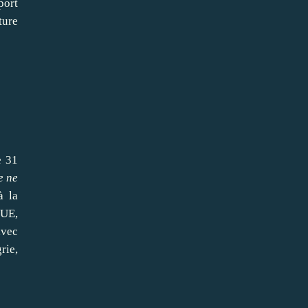
port
ture
e 31
e ne
à la
'UE,
avec
rie,