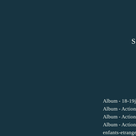
S
Album - 18-19j
Album - Actio
Album - Actio
Album - Actio
enfants-etrang