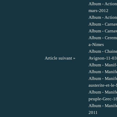
Album - Action
mars-2012
Album - Actio
Album - Carnav
Album - Carnav
Album - Cerem
a-Nimes
Album - Chaine
Article suivant »
Avignon-11-03
Album - Manif
Album - Manife
Album - Manife
austerite-et-l
Album - Manife
peuple-Grec-1
Album - Manife
2011