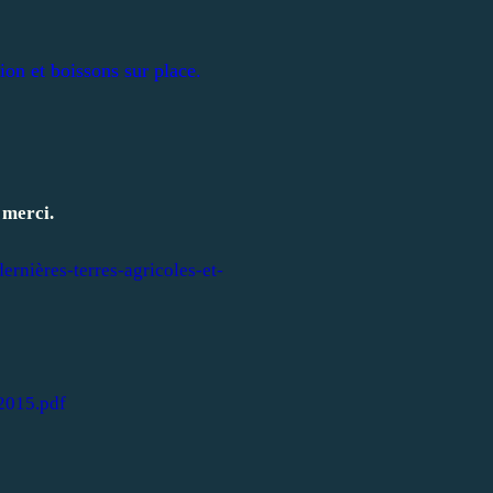
ion et boissons sur place.
, merci.
ernières-terres-agricoles-et-
2015.pdf