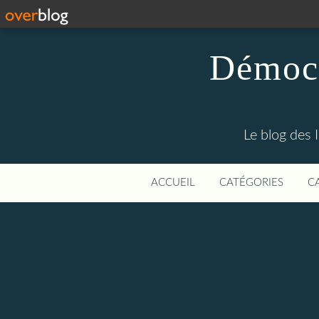
Démocr
Le blog des 
ACCUEIL
CATÉGORIES
C