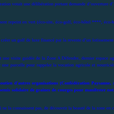
ération votait une délibération portant demande d’ouverture
ent repeint en vert (éco-site, éco-golf, éco-hôtel ****, éco-h
e créer un golf de luxe financé par la revente d’un lotissemen
it une visite guidée de la Zone A Défendre, dernier espace 
 une parcelle pour rappeler la vocation agricole et nourriciè
 soutien d'autres organisations (Confédération Paysann
semis solidaire
de graines de courges pour manifester notr
i ne la connaissent pas, de découvrir la beauté de la zone en c