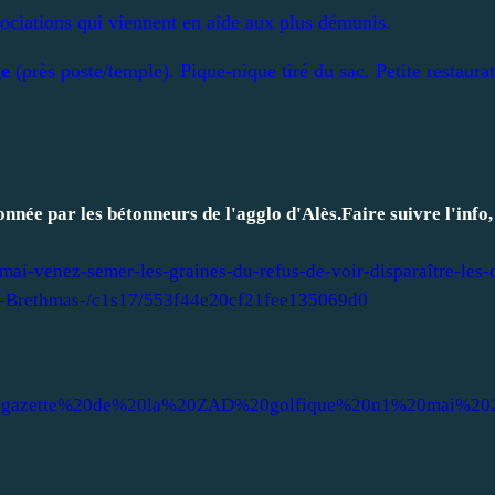
ssociations qui viennent en aide aux plus démunis.
ge
(près poste/temple). Pique-nique tiré du sac. Petite restaurat
donnée par les bétonneurs de l'agglo d'Alès.
Faire suivre l'info
ai-venez-semer-les-graines-du-refus-de-voir-disparaître-les-d
de-Brethmas-/c1s17/553f44e20cf21fee135069d0
a%20gazette%20de%20la%20ZAD%20golfique%20n1%20mai%20