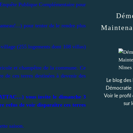
 d’Enquête Publique Complémentaire pour
Démo
ameau!...) pour tenter de le rendre plus
Maintena
t-village (255 logements dont 108 villas)
agricole et champêtre de la commune. Ce
re de ces terres destinées à devenir des
Le blog des 
Démocratie 
Voir le profil
e, ATTAC…) vous invite le
dimanche
3
sur 
e refus de voir disparaître ces terres
ette saison.