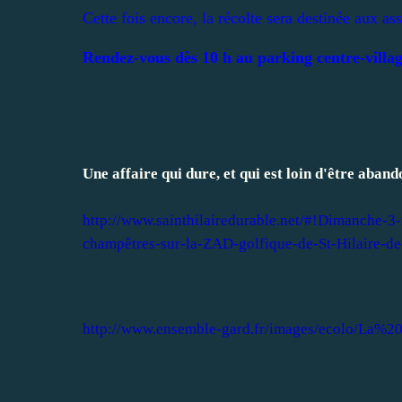
Cette fois encore, la récolte sera destinée aux a
Rendez-vous dès 10 h
au parking centre-villa
Une affaire qui dure, et qui est loin d'être aban
http://www.sainthilairedurable.net/#!Dimanche-3-m
champêtres-sur-la-ZAD-golfique-de-St-Hilaire-
http://www.ensemble-gard.fr/images/ecolo/L