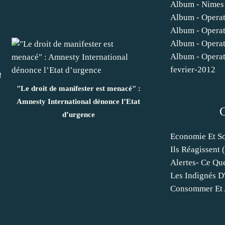
Album - Nimes
Album - Opera
Album - Opera
Album - Opera
Album - Opera
fevrier-2012
!
"Le droit de manifester est menacé" :
Amnesty International dénonce l’Etat
d’urgence
Economie Et So
Ils Réagissent
(
Alertes- Ce Qu
Les Indignés D'
Consommer Et 