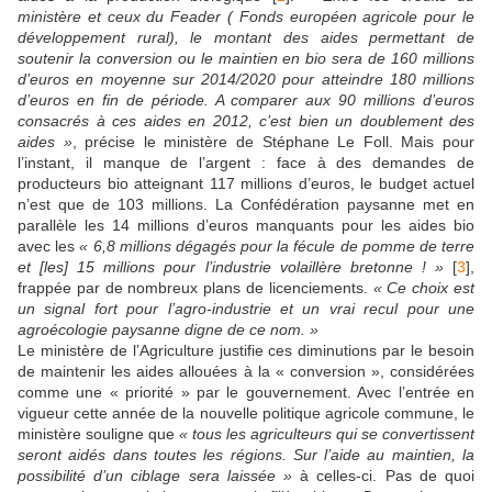
ministère et ceux du Feader ( Fonds européen agricole pour le
développement rural), le montant des aides permettant de
soutenir la conversion ou le maintien en bio sera de 160 millions
d’euros en moyenne sur 2014/2020 pour atteindre 180 millions
d’euros en fin de période. A comparer aux 90 millions d’euros
consacrés à ces aides en 2012, c’est bien un doublement des
aides »
, précise le ministère de Stéphane Le Foll. Mais pour
l’instant, il manque de l’argent : face à des demandes de
producteurs bio atteignant 117 millions d’euros, le budget actuel
n’est que de 103 millions. La Confédération paysanne met en
parallèle les 14 millions d’euros manquants pour les aides bio
avec les
« 6,8 millions dégagés pour la fécule de pomme de terre
et [les] 15 millions pour l’industrie volaillère bretonne ! »
[
3
],
frappée par de nombreux plans de licenciements.
« Ce choix est
un signal fort pour l’agro-industrie et un vrai recul pour une
agroécologie paysanne digne de ce nom. »
Le ministère de l’Agriculture justifie ces diminutions par le besoin
de maintenir les aides allouées à la « conversion », considérées
comme une « priorité » par le gouvernement. Avec l’entrée en
vigueur cette année de la nouvelle politique agricole commune, le
ministère souligne que
« tous les agriculteurs qui se convertissent
seront aidés dans toutes les régions. Sur l’aide au maintien, la
possibilité d’un ciblage sera laissée »
à celles-ci. Pas de quoi