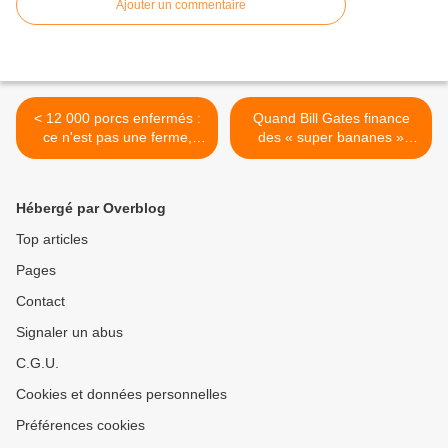
Ajouter un commentaire
< 12 000 porcs enfermés :
Quand Bill Gates finance
ce n'est pas une ferme,
des « super bananes »
c'est une usine ! Pétition
OGM >
pour stopper les fermes-
usines
Hébergé par Overblog
Top articles
Pages
Contact
Signaler un abus
C.G.U.
Cookies et données personnelles
Préférences cookies