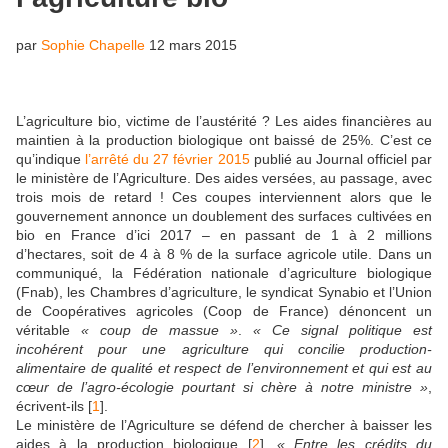
par
Sophie Chapelle
12 mars 2015
L’agriculture bio, victime de l’austérité ? Les aides financières au
maintien à la production biologique ont baissé de 25%. C’est ce
qu’indique
l’arrêté du 27 février 2015
publié au Journal officiel par
le ministère de l’Agriculture. Des aides versées, au passage, avec
trois mois de retard ! Ces coupes interviennent alors que le
gouvernement annonce un doublement des surfaces cultivées en
bio en France d’ici 2017 – en passant de 1 à 2 millions
d’hectares, soit de 4 à 8 % de la surface agricole utile. Dans un
communiqué, la Fédération nationale d’agriculture biologique
(Fnab), les Chambres d’agriculture, le syndicat Synabio et l’Union
de Coopératives agricoles (Coop de France) dénoncent un
véritable
« coup de massue »
.
« Ce signal politique est
incohérent pour une agriculture qui concilie production-
alimentaire de qualité et respect de l’environnement et qui est au
cœur de l’agro-écologie pourtant si chère à notre ministre »
,
écrivent-ils [
1
].
Le ministère de l’Agriculture se défend de chercher à baisser les
aides à la production biologique [
2
].
« Entre les crédits du