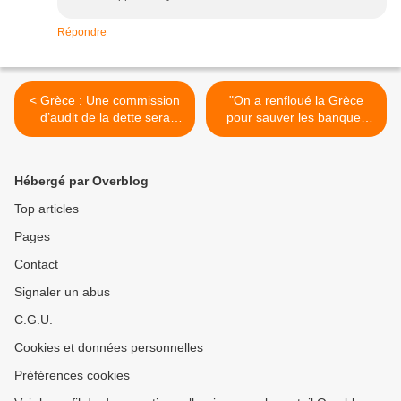
Répondre
< Grèce : Une commission
"On a renfloué la Grèce
d’audit de la dette sera
pour sauver les banques
mise en place par la
françaises et allemandes" !
présidente du parlement
a déclaré Paulo Batista,
grec à la mi-mars 2015
membre du conseil
Hébergé par Overblog
d’administration du Fonds
monétaire international
Top articles
(FMI) >
Pages
Contact
Signaler un abus
C.G.U.
Cookies et données personnelles
Préférences cookies