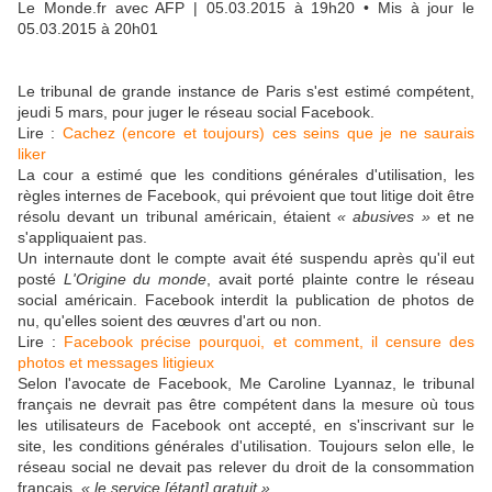
Le Monde.fr avec AFP | 05.03.2015 à 19h20 • Mis à jour le
05.03.2015 à 20h01
Le tribunal de grande instance de Paris s'est estimé compétent,
jeudi 5 mars, pour juger le réseau social Facebook.
Lire :
Cachez (encore et toujours) ces seins que je ne saurais
liker
La cour a estimé que les conditions générales d'utilisation, les
règles internes de Facebook, qui prévoient que tout litige doit être
résolu devant un tribunal américain, étaient
« abusives »
et ne
s'appliquaient pas.
Un internaute dont le compte avait été suspendu après qu'il eut
posté
L'Origine du monde
, avait porté plainte contre le réseau
social américain. Facebook interdit la publication de photos de
nu, qu'elles soient des œuvres d'art ou non.
Lire :
Facebook précise pourquoi, et comment, il censure des
photos et messages litigieux
Selon l'avocate de Facebook, Me Caroline Lyannaz, le tribunal
français ne devrait pas être compétent dans la mesure où tous
les utilisateurs de Facebook ont accepté, en s'inscrivant sur le
site, les conditions générales d'utilisation. Toujours selon elle, le
réseau social ne devait pas relever du droit de la consommation
français,
« le service [étant] gratuit »
.