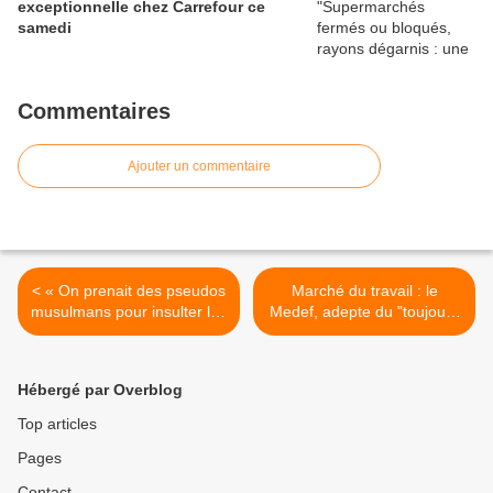
exceptionnelle chez Carrefour ce
samedi
Commentaires
Ajouter un commentaire
< « On prenait des pseudos
Marché du travail : le
musulmans pour insulter les
Medef, adepte du "toujours
Français » Un ancien
plus" - flexibilité du marché
militant d’un groupuscule
du travail - contourner les
français d’extrême-droite
Prud'ommes - déroger aux
Hébergé par Overblog
raconte les techniques
règles sur la durée du
utilisées pour influencer
travail et les
Top articles
l’opinion, accuser les
rémunérations... >
Pages
étrangers de tous les maux
et «réveiller les consciences
Contact