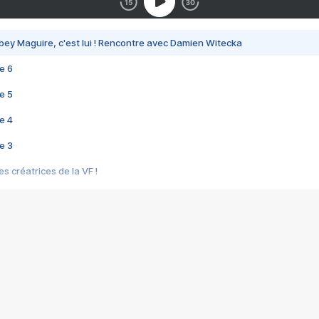
bey Maguire, c'est lui ! Rencontre avec Damien Witecka
e 6
e 5
e 4
e 3
s créatrices de la VF !
e 2
e 1
e Mektoub My Love arrive enfin ! Rencontre avec Shaïn Boumedine et Sal
i : après Toni en famille
elle réalise le bouleversant Dites lui que je l'aime