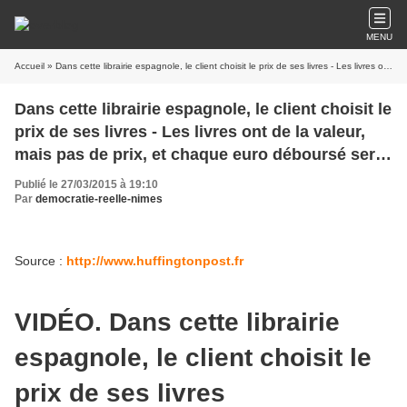
MENU
Accueil
» Dans cette librairie espagnole, le client choisit le prix de ses livres - Les livres ont de la valeur, mais pas de prix, et chaque euro déboursé sert à financer des projets de promotion de la lecture en Espagne et en Amérique latine
Dans cette librairie espagnole, le client choisit le
prix de ses livres - Les livres ont de la valeur,
mais pas de prix, et chaque euro déboursé sert
à financer des projets de promotion de la lecture
Publié le 27/03/2015 à 19:10
en Espagne et en Amérique latine
Par
democratie-reelle-nimes
Source :
http://www.huffingtonpost.fr
VIDÉO. Dans cette librairie
espagnole, le client choisit le
prix de ses livres