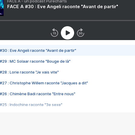
FACE A - un podcast Purecharts
FACE A #30 : Eve Angeli raconte "Avant de partir"
#30 : Eve Angeli raconte "Avant de partir"
#29 : MC Solaar raconte "Bouge de là"
28 : Lorie raconte "Je vais vite"
#27 : Christophe Willem raconte "Jacques a dit"
#26 : Chimène Badi raconte "Entre nous"
#25 : Indochine raconte "3e sexe"
#24 : Zaho raconte "C'est chelou"
#23 : Patrick Bruel raconte "Au café des délices"