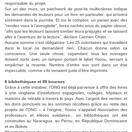
responsable du projet.
Sur un des murs, un patchwork de post-its multicolores indique
les demandes de lecteurs pour un livre en particulier, qui arrivera
sûrement dans la journée. Et sur le comptoir, un panier avec des
"rendez-vous à l’aveuglette", livres cachés sous du papier obscur,
“afin que les lecteurs laissent tomber leurs préjugés et se laissent
aller à l’aventure de la lecture”, déclare Carmen Chato.
Aucune somme n’est obligatoire. Les 25 volontaires qui travaillent
dans le local ne demandent rien. Chacun donne selon sa
conscience. Une seule chose, cependant: tous les ouvrages
doivent sortir avec un tampon portant le label Yooou, servant à
empêcher la revente. Nombre d’entre eux sont dans un état
impeccable, comme s’ils venaient juste d’être imprimés.
6 bibliothèques et 89 bourses
Grâce à cette initiative, l’ONG est déjà parvenue à offrir des livres
à une vingtaine d’institutions espagnoles, collèges, hôpitaux et
maisons de retraite à travers le pays. Avec l’argent des ventes, et
les dons ponctuels ou les sommes récoltées grâce au reste des
projets de l’ONG – à l’origine, Yooou s’appelait Association des
professeurs et élèves solidaires-, six bibliothèques ont été
construites au Nicaragua, au Pérou, en République Dominicaine
et en Bolivie.
89 enfants issus de ces régions ont reçu des bourses qui leur ont