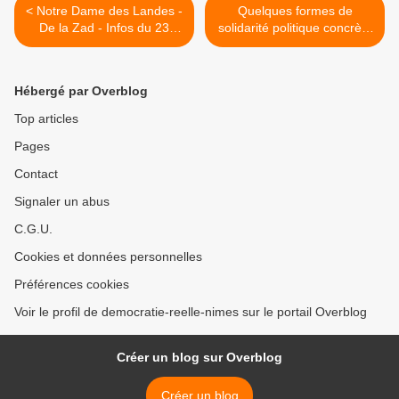
< Notre Dame des Landes -
Quelques formes de
De la Zad - Infos du 23
solidarité politique concrète
février au 2 Mars
avec le peuple grec >
Hébergé par Overblog
Top articles
Pages
Contact
Signaler un abus
C.G.U.
Cookies et données personnelles
Préférences cookies
Voir le profil de democratie-reelle-nimes sur le portail Overblog
Créer un blog sur Overblog
Créer un blog