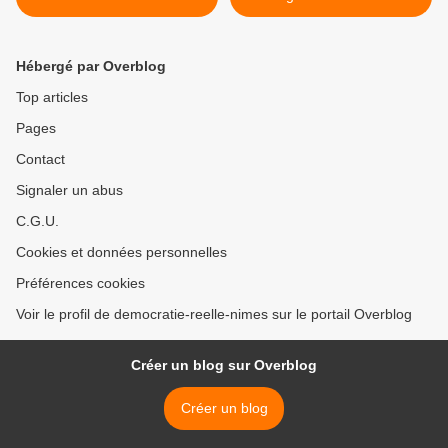
Radiosystème du 5 Mars
Dame-des-Landes début
recherche d'intervenants
juillet >
sur grands projets inutiles
Hébergé par Overblog
(zad golfique de Saint
hilaire, violences policières
Top articles
de la manif de Nantes...)
Pages
Contact
Signaler un abus
C.G.U.
Cookies et données personnelles
Préférences cookies
Voir le profil de democratie-reelle-nimes sur le portail Overblog
Créer un blog sur Overblog
Créer un blog