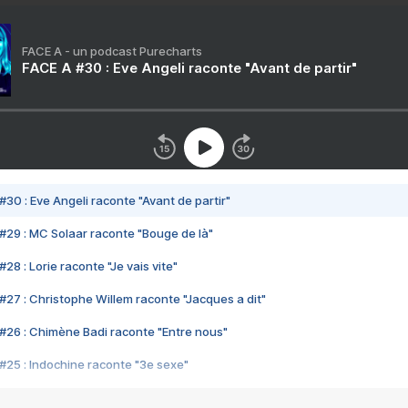
FACE A - un podcast Purecharts
FACE A #30 : Eve Angeli raconte "Avant de partir"
#30 : Eve Angeli raconte "Avant de partir"
#29 : MC Solaar raconte "Bouge de là"
28 : Lorie raconte "Je vais vite"
#27 : Christophe Willem raconte "Jacques a dit"
#26 : Chimène Badi raconte "Entre nous"
#25 : Indochine raconte "3e sexe"
#24 : Zaho raconte "C'est chelou"